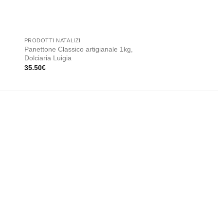
PRODOTTI NATALIZI
GIFTBOX
Panettone Classico artigianale 1kg,
Cesto Delizie Pugliesi
Dolciaria Luigia
17.00
€
35.50
€