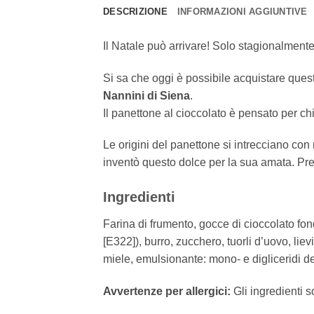
DESCRIZIONE
INFORMAZIONI AGGIUNTIVE
Il Natale può arrivare! Solo stagionalmente
Si sa che oggi è possibile acquistare ques
Nannini di Siena
.
Il panettone al cioccolato è pensato per ch
Le origini del panettone si intrecciano con
inventò questo dolce per la sua amata. Pres
Ingredienti
Farina di frumento, gocce di cioccolato fo
[E322]), burro, zucchero, tuorli d’uovo, liev
miele, emulsionante: mono- e digliceridi degl
Avvertenze per allergici:
Gli ingredienti s