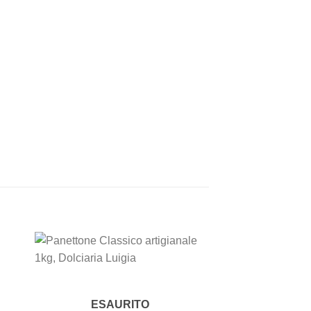
 to
Add to
ist
wishlist
ESAURITO