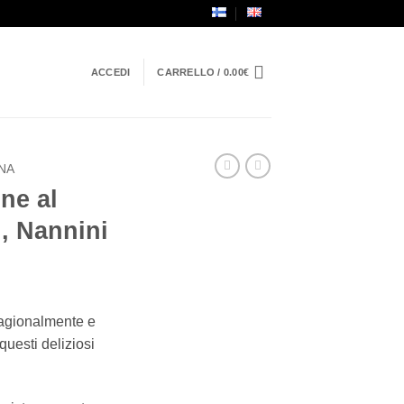
ACCEDI
CARRELLO /
0.00
€
NA
ne al
, Nannini
stagionalmente e
questi deliziosi