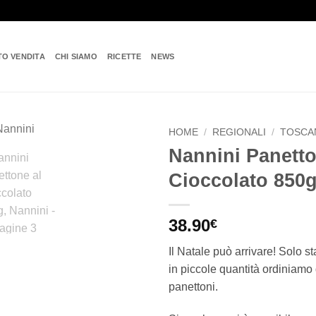
TO VENDITA
CHI SIAMO
RICETTE
NEWS
HOME
/
REGIONALI
/
TOSCA
Nannini Panetto
Add to
Cioccolato 850g
wishlist
38.90
€
Il Natale può arrivare! Solo 
in piccole quantità ordiniamo 
panettoni.