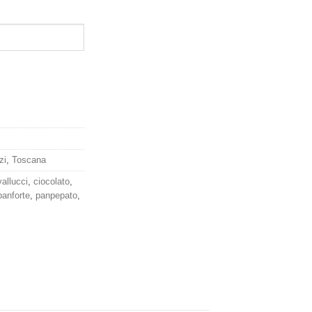
zi
,
Toscana
allucci
,
ciocolato
,
panforte
,
panpepato
,