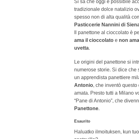
Si sa che oggi è possibile ac
tradizionale dolce natalizio 
spesso non di alta qualità co
Pasticcerie Nannini di Sien
Il panettone al cioccolato è p
ama il cioccolato
e
non ama 
uvetta
.
Le origini del panettone si in
numerose storie. Si dice che s
un apprendista panettiere mi
Antonio
, che inventò questo 
amata. Presto tutti a Milano v
“Pane di Antonio”, che divenne
Panettone
.
Esaurito
Haluatko ilmoituksen, kun tuo