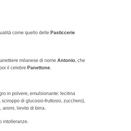
qualità come quello delle
Pasticcerie
 panettiere milanese di nome
Antonio
, che
poi il celebre
Panettone
.
ro in polvere, emulsionante: lecitina
, sciroppo di glucosio-fruttosio, zucchero),
aromi, lievito di birra.
 intolleranze.