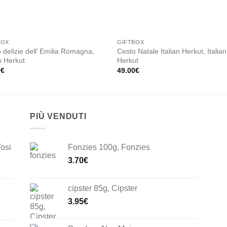
BOX
GIFTBOX
 delizie dell’ Emilia Romagna,
Cesto Natale Italian Herkut, Italian
an Herkut
Herkut
0
€
49.00
€
PIÙ VENDUTI
Tosi
Fonzies 100g, Fonzies
3.70
€
cipster 85g, Cipster
3.95
€