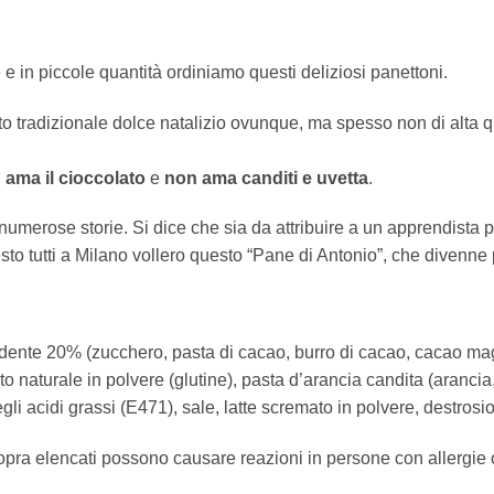
 e in piccole quantità ordiniamo questi deliziosi panettoni.
to tradizionale dolce natalizio ovunque, ma spesso non di alta 
i
ama il cioccolato
e
non ama canditi e uvetta
.
 numerose storie. Si dice che sia da attribuire a un apprendista
to tutti a Milano vollero questo “Pane di Antonio”, che divenne 
ndente 20% (zucchero, pasta di cacao, burro di cacao, cacao mag
ito naturale in polvere (glutine), pasta d’arancia candita (arancia
i acidi grassi (E471), sale, latte scremato in polvere, destrosio, 
opra elencati possono causare reazioni in persone con allergie o