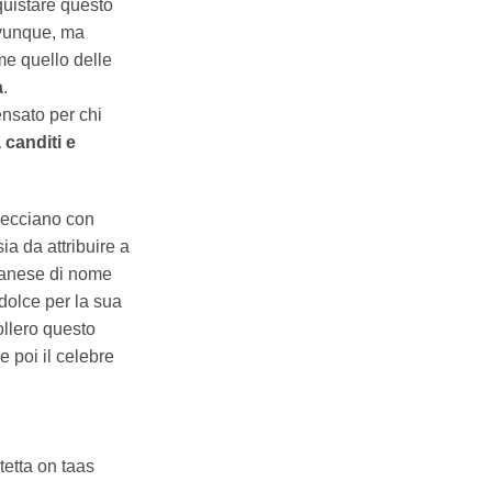
quistare questo
ovunque, ma
me quello delle
a
.
ensato per chi
canditi e
trecciano con
ia da attribuire a
lanese di nome
dolce per la sua
ollero questo
 poi il celebre
tetta on taas