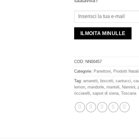
saatavilla?
ILMOITA MINULLE
COD:
NN00457
Categorie:
Panettoni
,
Prodotti Natali
Tag:
amaretti
,
biscotti
,
cantucci
,
cav
lemon
,
mandorle
,
manteli
,
Nannini
,
ricciarelli
,
sapori di siena
,
Toscana