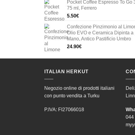
Pocket Coffee Espresso To Go 
75 ml, Ferrero
5.50
€
Confezione Pinzimonio al Limo
Olio EVO e Ceramica Dipinta a
Mano, Antico Pastificio Umbro
24.90
€
ITALIAN HERKUT
CO
Negozio online di prodotti italiani
Deli
con punto vendita a Turku
Linn
P.IVA: FI27066018
Wha
044
myyn