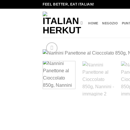
Salta
FEEL BETTER, EAT ITALIAN!
ai
contenuti
HOME
NEGOZIO
PUN