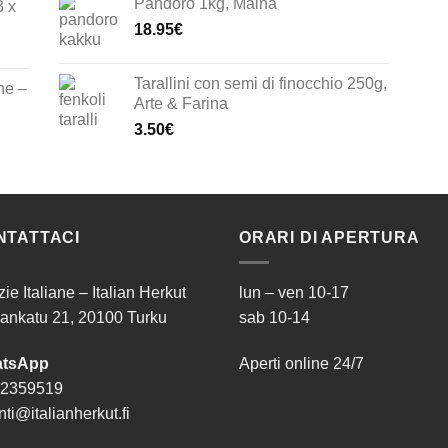
Pandoro 1kg, Maina
3 x
18.95
€
Tarallini con semi di finocchio 250g,
ne –
Arte & Farina
3.50
€
NTATTACI
ORARI DI APERTURA
zie Italiane – Italian Herkut
lun – ven 10-17
ankatu 21, 20100 Turku
sab 10-14
tsApp
Aperti online 24/7
 2359519
ti@italianherkut.fi