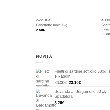
CASALINGHI
GIFT
Cesto
Panettone mold 1kg
Itali
2.50
€
55.0
NOVITÀ
Filetti di sardine sott'olio 580g, 
e Raggini
Il
Il
33.00
€
23.10
€
prezzo
prezzo
Bevanda al Bergamotto 33 cl,
originale
attuale
Spadafora
era:
è:
3.20
€
33.00€.
23.10€.