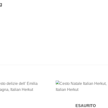
g
Add to
Add
wishlist
wishl
ESAURITO