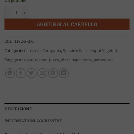
Disponibile
Pomodori pelati interi 400 g, Nolano quantità
AGGIUNGI AL CARRELLO
COD:
1382-2-2-2
Categorie:
Conserve
,
Campania
,
Spezie e Salse
,
Sughi Vegetali
Tag:
gustarosso
,
nolano
,
pizza
,
pizza napoletana
,
pomodoro
DESCRIZIONE
INFORMAZIONI AGGIUNTIVE