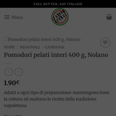
Salta
FEEL BETTER, EAT ITALIAN!
ai
contenuti
HOME
/
REGIONALI
/
CAMPANIA
Add to
Pomodori pelati interi 400 g, Nolano
wishlist
1.90
€
Adatti a ogni tipo di preparazione: mantengono bene
la cottura ed esaltano le ricette della tradizione
napoletana.