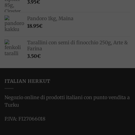
3.95
€
Pandoro 1kg, Maina
18.95
€
Tarallini con semi di finocchio 250g, Arte &
Farina
3.50
€
ITALIAN HERKUT
Negozio online di prodotti italiani con punto vendita a
Turku
P.IVA: FI27066018