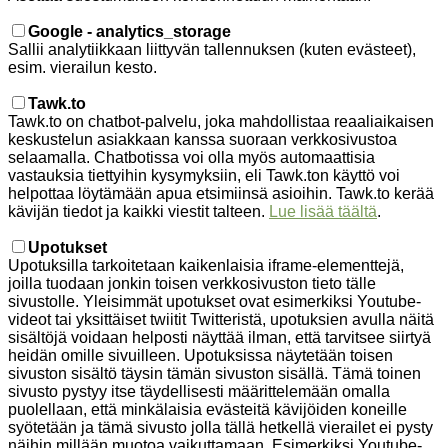
Google - analytics_storage
Sallii analytiikkaan liittyvän tallennuksen (kuten evästeet),
esim. vierailun kesto.
Tawk.to
Tawk.to on chatbot-palvelu, joka mahdollistaa reaaliaikaisen
keskustelun asiakkaan kanssa suoraan verkkosivustoa
selaamalla. Chatbotissa voi olla myös automaattisia
vastauksia tiettyihin kysymyksiin, eli Tawk.ton käyttö voi
helpottaa löytämään apua etsimiinsä asioihin. Tawk.to kerää
kävijän tiedot ja kaikki viestit talteen.
Lue lisää täältä
.
Upotukset
Upotuksilla tarkoitetaan kaikenlaisia iframe-elementtejä,
joilla tuodaan jonkin toisen verkkosivuston tieto tälle
sivustolle. Yleisimmät upotukset ovat esimerkiksi Youtube-
videot tai yksittäiset twiitit Twitteristä, upotuksien avulla näitä
sisältöjä voidaan helposti näyttää ilman, että tarvitsee siirtyä
heidän omille sivuilleen. Upotuksissa näytetään toisen
sivuston sisältö täysin tämän sivuston sisällä. Tämä toinen
sivusto pystyy itse täydellisesti määrittelemään omalla
puolellaan, että minkälaisia evästeitä kävijöiden koneille
syötetään ja tämä sivusto jolla tällä hetkellä vierailet ei pysty
näihin millään muotoa vaikuttamaan. Esimerkiksi Youtube-