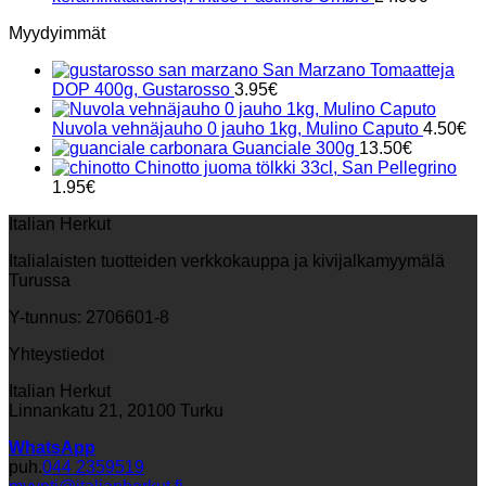
Myydyimmät
San Marzano Tomaatteja
DOP 400g, Gustarosso
3.95
€
Nuvola vehnäjauho 0 jauho 1kg, Mulino Caputo
4.50
€
Guanciale 300g
13.50
€
Chinotto juoma tölkki 33cl, San Pellegrino
1.95
€
Italian Herkut
Italialaisten tuotteiden verkkokauppa ja kivijalkamyymälä
Turussa
Y-tunnus: 2706601-8
Yhteystiedot
Italian Herkut
Linnankatu 21, 20100 Turku
WhatsApp
puh.
044 2359519