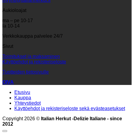
myynti@italianherkut.fi
Aukioloajat
ma – pe 10-17
la 10-14
Verkkokauppa palvelee 24/7
Sivut
Toimitukset ja maksaminen
Käyttöehdot ja rekisteriseloste
Tuotteiden tietosivulle
OIVA
Etusivu
Kauppa
Yhteystiedot
Käyttöehdot ja rekisteriseloste sekä evästeasetukset
Copyright 2026 ©
Italian Herkut -Delizie Italiane - since
2012