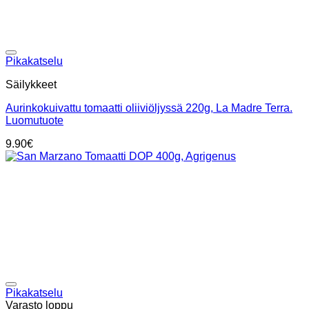
Add to wishlist
Pikakatselu
Säilykkeet
Aurinkokuivattu tomaatti oliiviöljyssä 220g, La Madre Terra.
Luomutuote
9.90
€
Add to wishlist
Pikakatselu
Varasto loppu