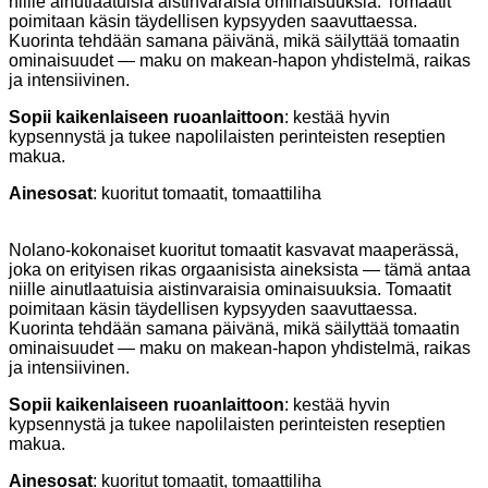
niille ainutlaatuisia aistinvaraisia ominaisuuksia. Tomaatit
poimitaan käsin täydellisen kypsyyden saavuttaessa.
Kuorinta tehdään samana päivänä, mikä säilyttää tomaatin
ominaisuudet — maku on makean-hapon yhdistelmä, raikas
ja intensiivinen.
Sopii kaikenlaiseen ruoanlaittoon
: kestää hyvin
kypsennystä ja tukee napolilaisten perinteisten reseptien
makua.
Ainesosat
: kuoritut tomaatit, tomaattiliha
Nolano-kokonaiset kuoritut tomaatit kasvavat maaperässä,
joka on erityisen rikas orgaanisista aineksista — tämä antaa
niille ainutlaatuisia aistinvaraisia ominaisuuksia. Tomaatit
poimitaan käsin täydellisen kypsyyden saavuttaessa.
Kuorinta tehdään samana päivänä, mikä säilyttää tomaatin
ominaisuudet — maku on makean-hapon yhdistelmä, raikas
ja intensiivinen.
Sopii kaikenlaiseen ruoanlaittoon
: kestää hyvin
kypsennystä ja tukee napolilaisten perinteisten reseptien
makua.
Ainesosat
: kuoritut tomaatit, tomaattiliha