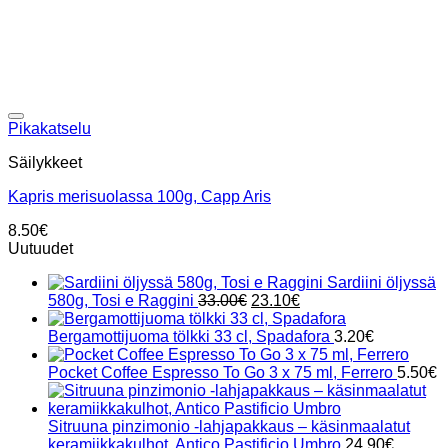
Add to wishlist
Pikakatselu
Säilykkeet
Kapris merisuolassa 100g, Capp Aris
8.50
€
Uutuudet
Sardiini öljyssä
Alkuperäinen
Nykyinen
580g, Tosi e Raggini
33.00
€
23.10
€
hinta
hinta
oli:
on:
Bergamottijuoma tölkki 33 cl, Spadafora
3.20
€
33.00€.
23.10€.
Pocket Coffee Espresso To Go 3 x 75 ml, Ferrero
5.50
€
Sitruuna pinzimonio -lahjapakkaus – käsinmaalatut
keramiikkakulhot, Antico Pastificio Umbro
24.90
€