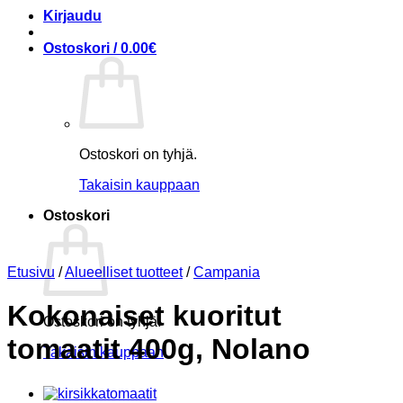
Kirjaudu
Ostoskori /
0.00
€
Ostoskori on tyhjä.
Takaisin kauppaan
Ostoskori
Etusivu
/
Alueelliset tuotteet
/
Campania
Kokonaiset kuoritut
Ostoskori on tyhjä.
tomaatit 400g, Nolano
Takaisin kauppaan