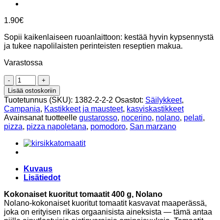
1.90
€
Sopii kaikenlaiseen ruoanlaittoon: kestää hyvin kypsennystä
ja tukee napolilaisten perinteisten reseptien makua.
Varastossa
Kokonaiset
kuoritut
Lisää ostoskoriin
tomaatit
Tuotetunnus (SKU):
1382-2-2-2
Osastot:
Säilykkeet
,
400g,
Campania
,
Kastikkeet ja mausteet
,
kasviskastikkeet
Nolano
Avainsanat tuotteelle
gustarosso
,
nocerino
,
nolano
,
pelati
,
määrä
pizza
,
pizza napoletana
,
pomodoro
,
San marzano
Kuvaus
Lisätiedot
Kokonaiset kuoritut tomaatit 400 g, Nolano
Nolano-kokonaiset kuoritut tomaatit kasvavat maaperässä,
joka on erityisen rikas orgaanisista aineksista — tämä antaa