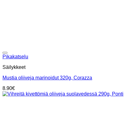
Add to wishlist
Pikakatselu
Säilykkeet
Mustia oliiveja marinoidut 320g, Corazza
8.90
€