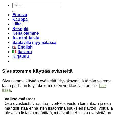
Etsi:
Etusivu
Kauppa
Liike
Reseptit
Keitä olemme
Ajankohtaista
Saatavilla myymälässä
English
Italiano
Kirjaudu
Sivustomme käyttää evästeitä
Sivustomme käyttää evästeitä. Hyväksymällä tämän voimme
taata parhaan käyttökokemuksen verkkosivuillamme.
Lue
lisää
.
Valitse evästeet
Osa evästeistä vaaditaan verkkosivuston toimintaan ja osa
mahdollistaa erinäisten lisäominaisuuksien käytön. Voit alla
olevasta listasta määrittää, mitä vaihtoehtoisia evästeitä on