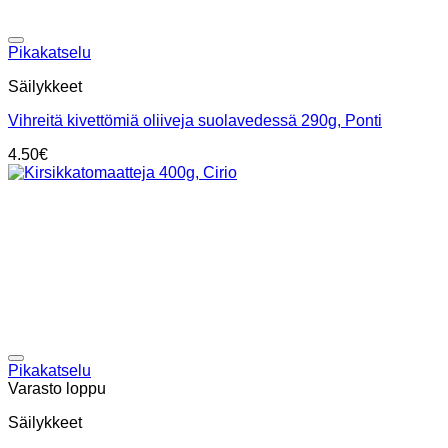
Add to wishlist
Pikakatselu
Säilykkeet
Vihreitä kivettömiä oliiveja suolavedessä 290g, Ponti
4.50
€
Add to wishlist
Pikakatselu
Varasto loppu
Säilykkeet