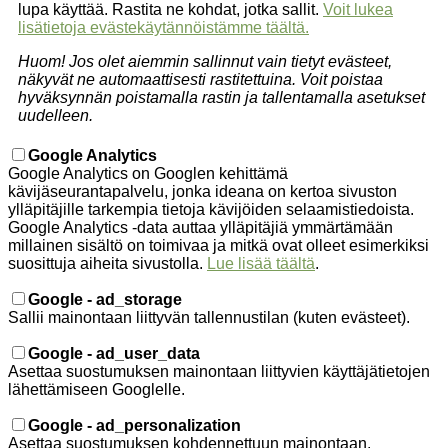
lupa käyttää. Rastita ne kohdat, jotka sallit.
Voit lukea
lisätietoja evästekäytännöistämme täältä.
Huom! Jos olet aiemmin sallinnut vain tietyt evästeet,
näkyvät ne automaattisesti rastitettuina. Voit poistaa
hyväksynnän poistamalla rastin ja tallentamalla asetukset
uudelleen.
Google Analytics
Google Analytics on Googlen kehittämä
kävijäseurantapalvelu, jonka ideana on kertoa sivuston
ylläpitäjille tarkempia tietoja kävijöiden selaamistiedoista.
Google Analytics -data auttaa ylläpitäjiä ymmärtämään
millainen sisältö on toimivaa ja mitkä ovat olleet esimerkiksi
suosittuja aiheita sivustolla.
Lue lisää täältä
.
Google - ad_storage
Sallii mainontaan liittyvän tallennustilan (kuten evästeet).
Google - ad_user_data
Asettaa suostumuksen mainontaan liittyvien käyttäjätietojen
lähettämiseen Googlelle.
Google - ad_personalization
Asettaa suostumuksen kohdennettuun mainontaan.