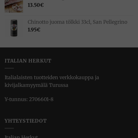
13.50
€
Chinotto juoma tölkki 33cl, San Pellegrino
1.95
€
ITALIAN HERKUT
Italialaisten tuotteiden verkkokauppa ja
kivijalkamyymälä Turussa
Y-tunnus: 2706601-8
YHTEYSTIEDOT
Italian Herkut