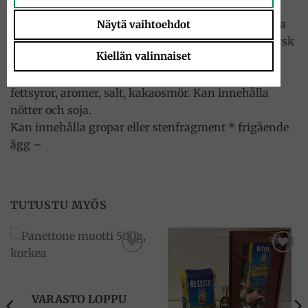
syrningsmedel: citronsyra, koncentrerad svart
körsbärsjuice, naturlig färg: antocyaniner, naturliga
Näytä vaihtoehdot
smakämnen), smör, färska ägg *, socker, äggula färsk
Kiellän valinnaiset
mjölk, naturlig jäst (vetemjöl, vatten),
emulgeringsmedel: mono- och diglycerider av
fettsyror, aromer, salt, kakaosmör. Kan innehålla
nötter och soja.
Kan innehålla gropar eller stenfragment * frigående
ägg –
TUTUSTU MYÖS
Add to
Add to
wishlist
wishlist
VARASTO LOPPU