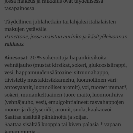
jossa makeus ja raikkaus ovat täydellisessä
tasapainossa.
Täydellinen juhlahetkiin tai lahjaksi italialaisten
makujen ystävälle.
Panettone, jossa maistuu aurinko ja käsityöleivonnan
rakkaus.
Ainesosat
: 20 % sokeroituja hapankirsikoita
vehnäjauho (mustat kirsikat, sokeri, glukoosisiirappi,
vesi, happamuudensäätöaine: sitruunahappo,
tiivistetty mustakirsikkamehu, luonnollinen väri:
antosyaanit, luonnolliset aromit), voi, tuoreet munat*,
sokeri, munankeltuainen tuore maito, luonnonhiiva
(vehnäjauho, vesi), emulgointiaineet: rasvahappojen
mono- ja diglyseridit, aromit, suola, kaakaovoi.
Saattaa sisältää pähkinöitä ja soijaa.
Saattaa sisältää kuoppia tai kiven palasia * vapaan
kanan munia –