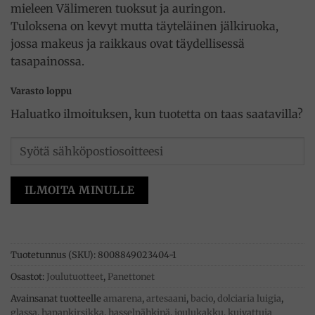
mieleen Välimeren tuoksut ja auringon.
Tuloksena on kevyt mutta täyteläinen jälkiruoka,
jossa makeus ja raikkaus ovat täydellisessä
tasapainossa.
Varasto loppu
Haluatko ilmoituksen, kun tuotetta on taas saatavilla?
ILMOITA MINULLE
Tuotetunnus (SKU):
8008849023404-1
Osastot:
Joulutuotteet
,
Panettonet
Avainsanat tuotteelle
amarena
,
artesaani
,
bacio
,
dolciaria luigia
,
glassa
,
hapankirsikka
,
hasselpähkinä
,
joulukakku
,
kuivattuja