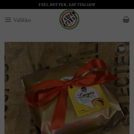
Skip
FEEL BETTER, EAT ITALIAN!
to
content
Add to
wishlist