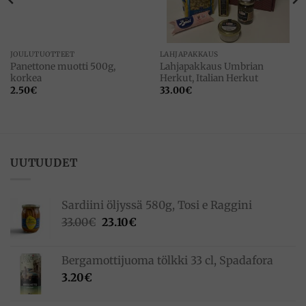
JOULUTUOTTEET
LAHJAPAKKAUS
Panettone muotti 500g,
Lahjapakkaus Umbrian
korkea
Herkut, Italian Herkut
2.50
€
33.00
€
UUTUUDET
Sardiini öljyssä 580g, Tosi e Raggini
Alkuperäinen
Nykyinen
33.00
€
23.10
€
hinta
hinta
oli:
on:
Bergamottijuoma tölkki 33 cl, Spadafora
33.00€.
23.10€.
3.20
€