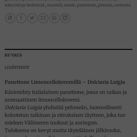
sokeroituja hedelmiä.
,
manteli
,
natale
,
panettone
,
pistaasi
,
rusinoita
KUVAUS
LISÄTIEDOT
Panettone Limoncellokreemillä – Dolciaria Luigia
Käsintehty italialainen panettone, jossa on raikas ja
aromaattinen limoncellokreemi.
Dolciaria Luigia
yhdistää pehmeän, luonnollisesti
kohotetun taikinan ja sitruksisen täytteen, joka tuo
mieleen Välimeren tuoksut ja auringon.
Tuloksena on kevyt mutta täyteläinen jälkiruoka,