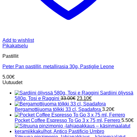
Add to wishlist
Pikakatselu
Pastillit
Peter Pan pastillit, metallirasia 30g, Pastiglie Leone
5.00
€
Uutuudet
Sardiini öljyssä
Alkuperäinen
Nykyinen
580g, Tosi e Raggini
33.00
€
23.10
€
hinta
hinta
oli:
on:
Bergamottijuoma tölkki 33 cl, Spadafora
3.20
€
33.00€.
23.10€.
Pocket Coffee Espresso To Go 3 x 75 ml, Ferrero
5.50
€
Sitruuna pinzimonio -lahjapakkaus – käsinmaalatut