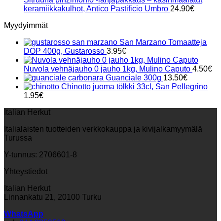
keramiikkakulhot, Antico Pastificio Umbro
24.90
€
Myydyimmät
San Marzano Tomaatteja
DOP 400g, Gustarosso
3.95
€
Nuvola vehnäjauho 0 jauho 1kg, Mulino Caputo
4.50
€
Guanciale 300g
13.50
€
Chinotto juoma tölkki 33cl, San Pellegrino
1.95
€
Italian Herkut
Italialaisten tuotteiden verkkokauppa ja kivijalkamyymälä
Turussa
Y-tunnus: 2706601-8
Yhteystiedot
Italian Herkut
Linnankatu 21, 20100 Turku
WhatsApp