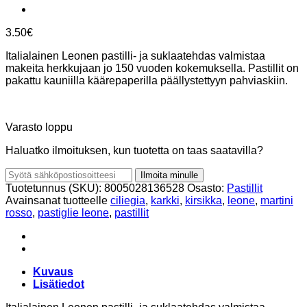
3.50
€
Italialainen Leonen pastilli- ja suklaatehdas valmistaa
makeita herkkujaan jo 150 vuoden kokemuksella. Pastillit on
pakattu kauniilla käärepaperilla päällystettyyn pahviaskiin.
Varasto loppu
Haluatko ilmoituksen, kun tuotetta on taas saatavilla?
Ilmoita minulle
Tuotetunnus (SKU):
8005028136528
Osasto:
Pastillit
Avainsanat tuotteelle
ciliegia
,
karkki
,
kirsikka
,
leone
,
martini
rosso
,
pastiglie leone
,
pastillit
Kuvaus
Lisätiedot