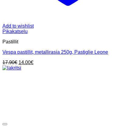
Add to wishlist
Pikakatselu
Pastillit
Vespa pastillit, metallirasia 250g, Pastiglie Leone
Alkuperäinen
Nykyinen
17.90
€
14.00
€
hinta
hinta
oli:
on:
17.90€.
14.00€.