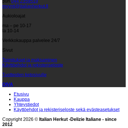
puh.
044 2359519
myynti@italianherkut.fi
Aukioloajat
ma – pe 10-17
la 10-14
Verkkokauppa palvelee 24/7
Sivut
Toimitukset ja maksaminen
Käyttöehdot ja rekisteriseloste
Tuotteiden tietosivulle
OIVA
Etusivu
Kauppa
Yhteystiedot
Käyttöehdot ja rekisteriseloste sekä evästeasetukset
Copyright 2026 ©
Italian Herkut -Delizie Italiane - since
2012