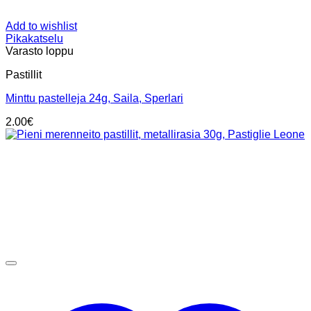
Add to wishlist
Pikakatselu
Varasto loppu
Pastillit
Minttu pastelleja 24g, Saila, Sperlari
2.00
€