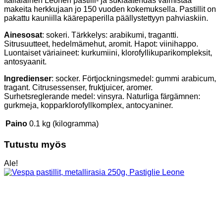
Italialainen Leonen pastilli- ja suklaatehdas valmistaa
makeita herkkujaan jo 150 vuoden kokemuksella. Pastillit on
pakattu kauniilla käärepaperilla päällystettyyn pahviaskiin.
Ainesosat
: sokeri. Tärkkelys: arabikumi, tragantti.
Sitrusuutteet, hedelmämehut, aromit. Hapot: viinihappo.
Luontaiset väriaineet: kurkumiini, klorofyllikuparikompleksit,
antosyaanit.
Ingredienser
: socker. Förtjockningsmedel: gummi arabicum,
tragant. Citrusessenser, fruktjuicer, aromer.
Surhetsreglerande medel: vinsyra. Naturliga färgämnen:
gurkmeja, kopparklorofyllkomplex, antocyaniner.
Paino
0.1 kg (kilogramma)
Tutustu myös
Ale!