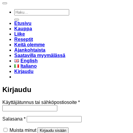
Etsi:
Etusivu
Kauppa
Liike
Reseptit
Keitä olemme
Ajankohtaista
Saatavilla myymälässä
English
Italiano
Kirjaudu
Kirjaudu
Vaaditaan
Käyttäjätunnus tai sähköpostiosoite
*
Vaaditaan
Salasana
*
Muista minut
Kirjaudu sisään