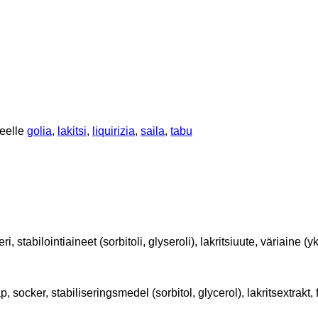
teelle
golia
,
lakitsi
,
liquirizia
,
saila
,
tabu
, stabilointiaineet (sorbitoli, glyseroli), lakritsiuute, väriaine (y
, socker, stabiliseringsmedel (sorbitol, glycerol), lakritsextrakt,