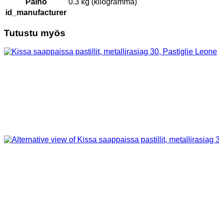
Paino
0.3 kg (kilogramma)
id_manufacturer
Tutustu myös