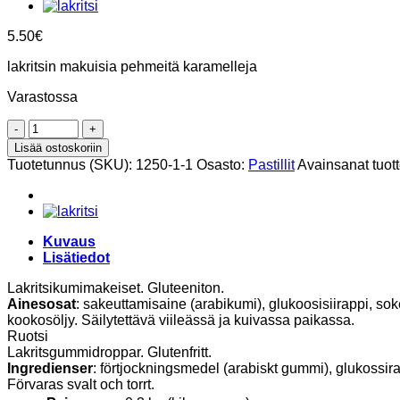
5.50
€
lakritsin makuisia pehmeitä karamelleja
Varastossa
Lakritsin
makuisia
Lisää ostoskoriin
karamelleja
Tuotetunnus (SKU):
1250-1-1
Osasto:
Pastillit
Avainsanat tuot
160g,
Golia
määrä
Kuvaus
Lisätiedot
Lakritsikumimakeiset. Gluteeniton.
Ainesosat
: sakeuttamisaine (arabikumi), glukoosisiirappi, sokeri
kookosöljy. Säilytettävä viileässä ja kuivassa paikassa.
Ruotsi
Lakritsgummidroppar. Glutenfritt.
Ingredienser
: förtjockningsmedel (arabiskt gummi), glukossirap
Förvaras svalt och torrt.