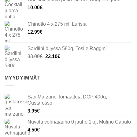
10.00
€
Chinotto 4 x 275 ml, Lurisia
12.99
€
Sardiini öljyssä 580g, Tosi e Raggini
Alkuperäinen
Nykyinen
33.00
€
23.10
€
hinta
hinta
oli:
on:
33.00€.
23.10€.
MYYDYIMMÄT
San Marzano Tomaatteja DOP 400g,
Gustarosso
3.95
€
Nuvola vehnäjauho 0 jauho 1kg, Mulino Caputo
4.50
€