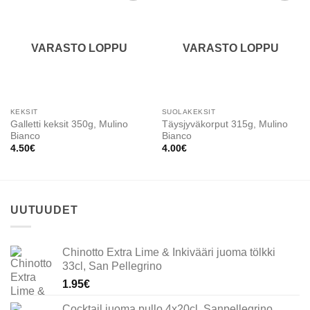
Add to
Add to
wishlist
wishlist
VARASTO LOPPU
VARASTO LOPPU
KEKSIT
SUOLAKEKSIT
Galletti keksit 350g, Mulino
Täysjyväkorput 315g, Mulino
Bianco
Bianco
4.50
€
4.00
€
UUTUUDET
Chinotto Extra Lime & Inkivääri juoma tölkki
33cl, San Pellegrino
1.95
€
Cocktail juoma pullo 4x20cl, Sanpellegrino