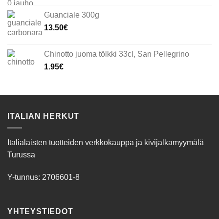
Guanciale 300g
13.50
€
Chinotto juoma tölkki 33cl, San Pellegrino
1.95
€
ITALIAN HERKUT
Italialaisten tuotteiden verkkokauppa ja kivijalkamyymälä
Turussa
Y-tunnus: 2706601-8
YHTEYSTIEDOT