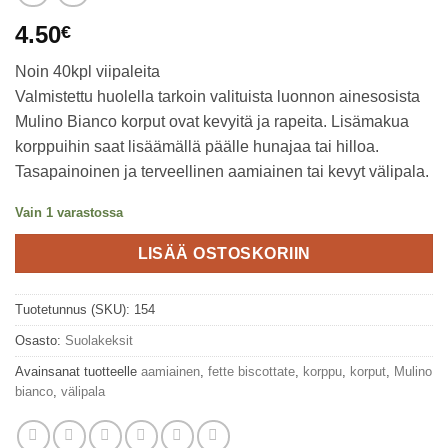
4.50
€
Noin 40kpl viipaleita
Valmistettu huolella tarkoin valituista luonnon ainesosista
Mulino Bianco korput ovat kevyitä ja rapeita. Lisämakua
korppuihin saat lisäämällä päälle hunajaa tai hilloa.
Tasapainoinen ja terveellinen aamiainen tai kevyt välipala.
Vain 1 varastossa
LISÄÄ OSTOSKORIIN
Tuotetunnus (SKU):
154
Osasto:
Suolakeksit
Avainsanat tuotteelle
aamiainen
,
fette biscottate
,
korppu
,
korput
,
Mulino
bianco
,
välipala