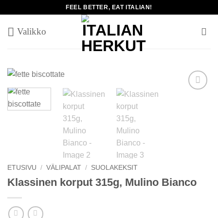
Skip
FEEL BETTER, EAT ITALIAN!
to
content
Add to
wishlist
ETUSIVU
/
VÄLIPALAT
/
SUOLAKEKSIT
Klassinen korput 315g, Mulino Bianco