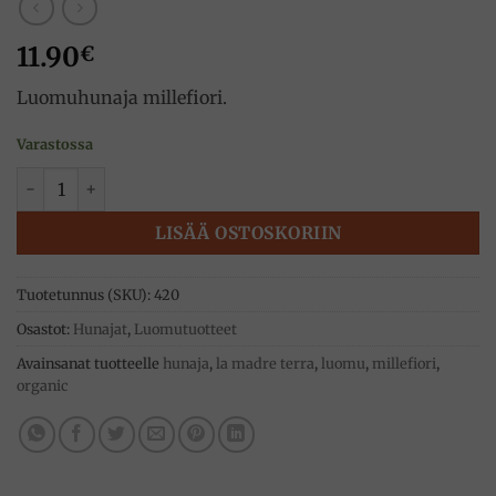
11.90
€
Luomuhunaja millefiori.
Varastossa
Luomuhunaja Millefiori 300g, La Madre Terra määrä
LISÄÄ OSTOSKORIIN
Tuotetunnus (SKU):
420
Osastot:
Hunajat
,
Luomutuotteet
Avainsanat tuotteelle
hunaja
,
la madre terra
,
luomu
,
millefiori
,
organic