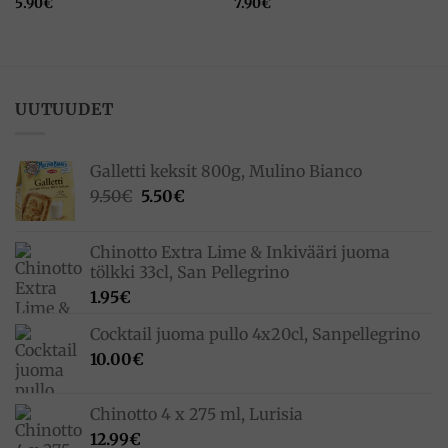
5.90
€
7.90
€
UUTUUDET
Galletti keksit 800g, Mulino Bianco
Alkuperäinen
Nykyinen
9.50
€
5.50
€
hinta
hinta
oli:
on:
Chinotto Extra Lime & Inkivääri juoma
9.50€.
5.50€.
tölkki 33cl, San Pellegrino
1.95
€
Cocktail juoma pullo 4x20cl, Sanpellegrino
10.00
€
Chinotto 4 x 275 ml, Lurisia
12.99
€