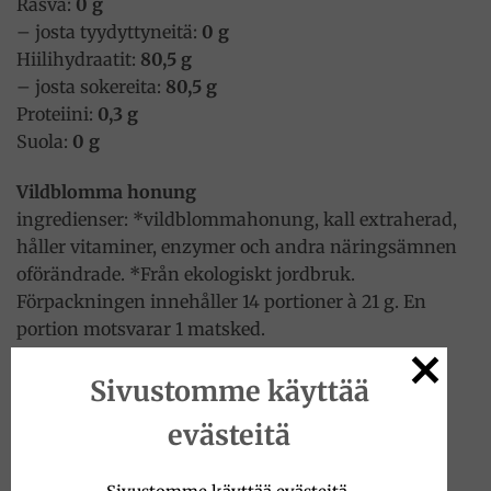
Rasva:
0 g
– josta tyydyttyneitä:
0 g
Hiilihydraatit:
80,5 g
– josta sokereita:
80,5 g
Proteiini:
0,3 g
Suola:
0 g
Vildblomma honung
ingredienser: *vildblommahonung, kall extraherad,
håller vitaminer, enzymer och andra näringsämnen
oförändrade. *Från ekologiskt jordbruk.
Förpackningen innehåller 14 portioner à 21 g. En
portion motsvarar 1 matsked.
Näringsvärde (per 100 g)
Sivustomme käyttää
Energi:
1369 kJ / 327 kcal
evästeitä
Fett:
0 g
– varav mättat fett:
0 g