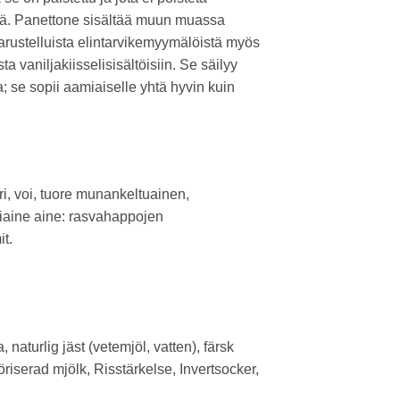
viä. Panettone sisältää muun muassa
varustelluista elintarvikemyymälöistä myös
vaniljakiisselisisältöisiin. Se säilyy
se sopii aamiaiselle yhtä hyvin kuin
ri, voi, tuore munankeltuainen,
tiaine aine: rasvahappojen
it.
naturlig jäst (vetemjöl, vatten), färsk
riserad mjölk, Risstärkelse, Invertsocker,