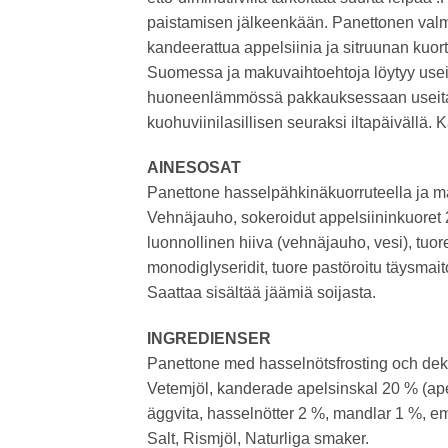
paistamisen jälkeenkään. Panettonen valm
kandeerattua appelsiinia ja sitruunan kuor
Suomessa ja makuvaihtoehtoja löytyy useita
huoneenlämmössä pakkauksessaan useita pä
kuohuviinilasillisen seuraksi iltapäivällä
AINESOSAT
Panettone hasselpähkinäkuorruteella ja man
Vehnäjauho, sokeroidut appelsiininkuoret 20
luonnollinen hiiva (vehnäjauho, vesi), tu
monodiglyseridit, tuore pastöroitu täysmaito, 
Saattaa sisältää jäämiä soijasta.
INGREDIENSER
Panettone med hasselnötsfrosting och dek
Vetemjöl, kanderade apelsinskal 20 % (apelsi
äggvita, hasselnötter 2 %, mandlar 1 %, em
Salt, Rismjöl, Naturliga smaker.