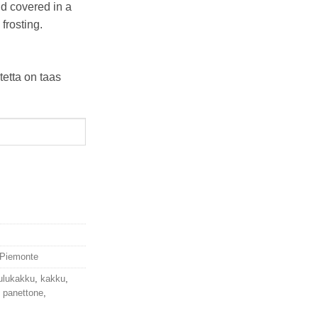
nd covered in a
frosting.
tetta on taas
Piemonte
ulukakku
,
kakku
,
,
panettone
,