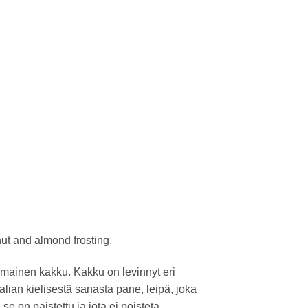
nut and almond frosting.
lamainen kakku. Kakku on levinnyt eri
lian kielisestä sanasta pane, leipä, joka
se on paistettu ja jota ei poisteta