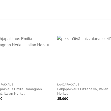
Add to
Add
wishlist
wishl
APAKKAUS
LAHJAPAKKAUS
apakkaus Emilia Romagnan
Lahjapakkaus Pizzapäivä, Italian
t, Italian Herkut
Herkut
0
€
35.00
€