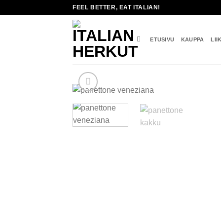
Skip
FEEL BETTER, EAT ITALIAN!
to
content
ETUSIVU
KAUPPA
LII