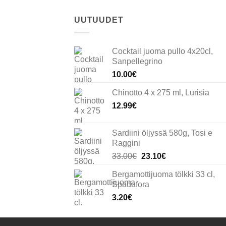
UUTUUDET
Cocktail juoma pullo 4x20cl,
Sanpellegrino
10.00
€
Chinotto 4 x 275 ml, Lurisia
12.99
€
Sardiini öljyssä 580g, Tosi e
Raggini
Alkuperäinen
Nykyinen
33.00
€
23.10
€
hinta
hinta
Bergamottijuoma tölkki 33 cl,
oli:
on:
Spadafora
33.00€.
23.10€.
3.20
€