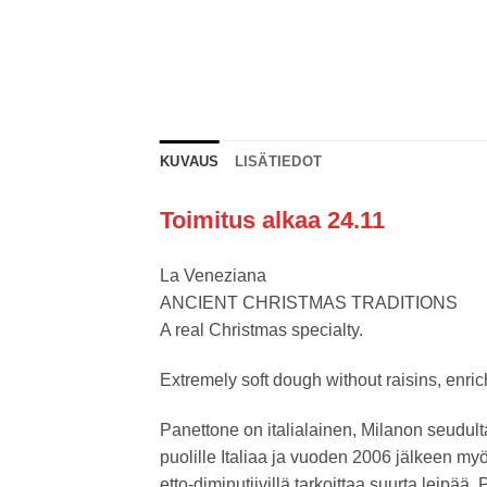
KUVAUS
LISÄTIEDOT
Toimitus alkaa 24.11
La Veneziana
ANCIENT CHRISTMAS TRADITIONS
A real Christmas specialty.
Extremely soft dough without raisins, enri
Panettone on italialainen, Milanon seudult
puolille Italiaa ja vuoden 2006 jälkeen myö
etto-diminutiivillä tarkoittaa suurta leipää