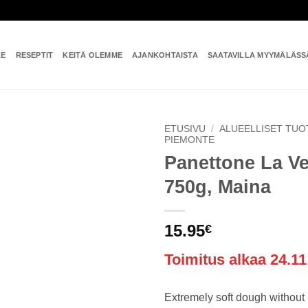
KE
RESEPTIT
KEITÄ OLEMME
AJANKOHTAISTA
SAATAVILLA MYYMÄLÄSS
ETUSIVU
/
ALUEELLISET TUO
PIEMONTE
Panettone La V
Add to
wishlist
750g, Maina
15.95
€
Toimitus alkaa 24.11
Extremely soft dough without 