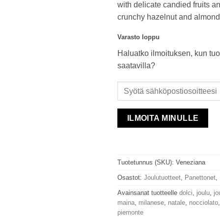
with delicate candied fruits a
crunchy hazelnut and almond 
Varasto loppu
Haluatko ilmoituksen, kun tuo
saatavilla?
ILMOITA MINULLE
Tuotetunnus (SKU):
Veneziana
Osastot:
Joulutuotteet
,
Panettonet
,
Avainsanat tuotteelle
dolci
,
joulu
,
jo
maina
,
milanese
,
natale
,
nocciolato
piemonte