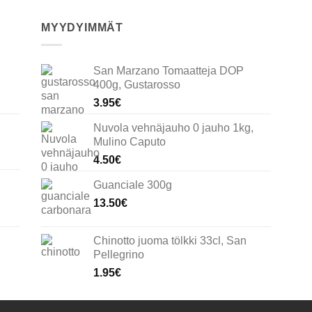
MYYDYIMMÄT
San Marzano Tomaatteja DOP
400g, Gustarosso
3.95
€
Nuvola vehnäjauho 0 jauho 1kg,
Mulino Caputo
4.50
€
Guanciale 300g
13.50
€
Chinotto juoma tölkki 33cl, San
Pellegrino
1.95
€