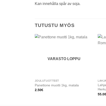
Kan innehålla spår av soja.
TUTUSTU MYÖS
Add to
wishlist
VARASTO LOPPU
JOULUTUOTTEET
LAHJ
Lahj
Panettone muotti 1kg, matala
Herku
2.50
€
55.0