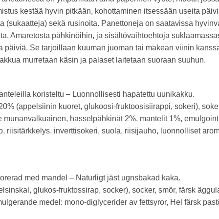
istus kestää hyvin pitkään, kohottaminen itsessään useita päi
ta (sukaatteja) sekä rusinoita. Panettoneja on saatavissa hyvin
, Amaretosta pähkinöihin, ja sisältövaihtoehtoja suklaamassasta 
iviä. Se tarjoillaan kuuman juoman tai makean viinin kanssa; 
. Kakkua murretaan käsin ja palaset laitetaan suoraan suuhun.
teleilla koristeltu – Luonnollisesti hapatettu uunikakku.
% (appelsiinin kuoret, glukoosi-fruktoosisiirappi, sokeri), soke
ore munanvalkuainen, hasselpähkinät 2%, mantelit 1%, emulgoin
riisitärkkelys, inverttisokeri, suola, riisijauho, luonnolliset arom
orerad med mandel – Naturligt jäst ugnsbakad kaka.
nskal, glukos-fruktossirap, socker), socker, smör, färsk äggula, 
ulgerande medel: mono-diglycerider av fettsyror, Hel färsk pastö