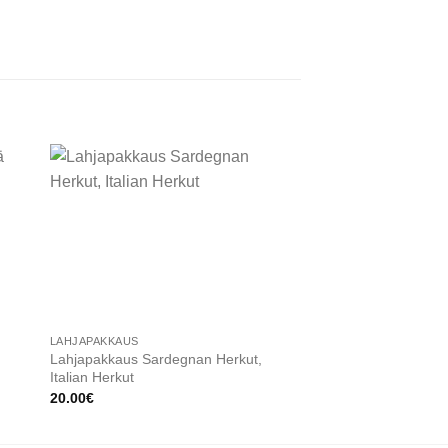
 to
Add to
ist
wishlist
LAHJAPAKKAUS
JOULUTUOTTEET
Lahjapakkaus Sardegnan Herkut,
Lahjapakkaus Puglian
Italian Herkut
Herkut
20.00
€
17.00
€