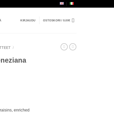
Ä
KIRJAUDU
OSTOSKORI /
0.00
€
TTEET
/
eneziana
raisins, enriched