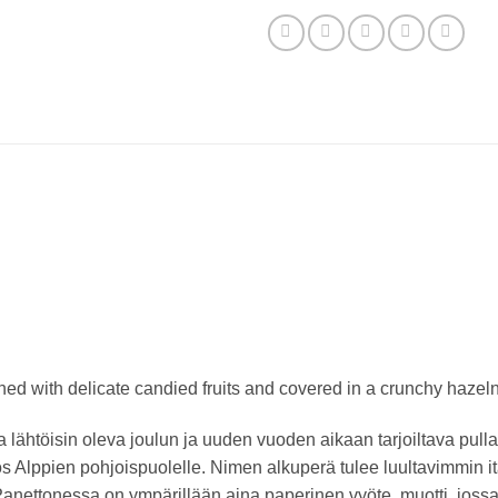
ched with delicate candied fruits and covered in a crunchy hazel
a lähtöisin oleva joulun ja uuden vuoden aikaan tarjoiltava pul
s Alppien pohjoispuolelle. Nimen alkuperä tulee luultavimmin ita
 .Panettonessa on ympärillään aina paperinen vyöte, muotti, jossa 