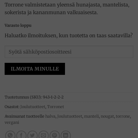
Torrone valmistetaan yleensä hunajasta, mantelista,
sokerista ja kananmunan valkuaisesta.
Varasto loppu
Haluatko ilmoituksen, kun tuotetta on taas saatavilla?
ILMOITA MINULLE
Tuotetunnus (SKU):
943-1-2-2-2
Osastot:
Joulutuotteet
,
Torronet
Avainsanat tuotteelle
halva
,
Joulutuotteet
,
manteli
,
nougat
,
torrone
,
vergani