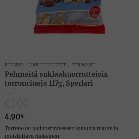
ETUSIVU
/
JOULUTUOTTEET
/
TORRONET
Pehmeitä suklaakuorrutteisia
torroncineja 117g, Sperlari
4.90
€
Torrone on jouluperinteeseen kuuluva mantelia
muistuttava makeinen.