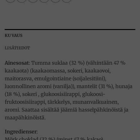
KUVAUS
LISÄTIEDOT
Ainesosat
: Tumma suklaa (32 %) (vähintään 47 %
kaakaota) (kaakaomassa, sokeri, kaakaovoi,
maitorasva, emulgointiaine (soijalesitiini),
luonnollinen aromi (vanilja)), mantelit (31 %), hunaja
(18 %), sokeri , glukoosisiirappi, glukoosi-
fruktoosisiirappi, tärkkelys, munanvalkuainen,
aromi. Saattaa sisältää jäämiä hasselpähkinöistä ja
maapähkinöistä.
Ingredienser
:
Mörk choklad (32 %) (minst 47 % kakao)