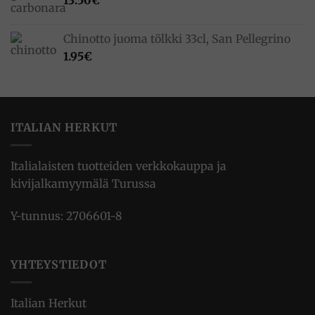
13.50
€
Chinotto juoma tölkki 33cl, San Pellegrino
1.95
€
ITALIAN HERKUT
Italialaisten tuotteiden verkkokauppa ja
kivijalkamyymälä Turussa
Y-tunnus: 2706601-8
YHTEYSTIEDOT
Italian Herkut