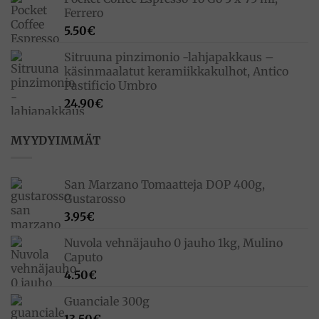
Ferrero
5.50
€
Sitruuna pinzimonio -lahjapakkaus –
käsinmaalatut keramiikkakulhot, Antico
Pastificio Umbro
24.90
€
MYYDYIMMÄT
San Marzano Tomaatteja DOP 400g,
Gustarosso
3.95
€
Nuvola vehnäjauho 0 jauho 1kg, Mulino
Caputo
4.50
€
Guanciale 300g