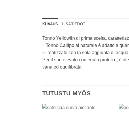
KUVAUS
LISÄTIEDOT
Tonno Yellowfin di prima scelta, caratteriz
Il Tonno Callipo al naturale è adatto a quan
E’ realizzato con la sola aggiunta di acqua
Per il suo elevato contenuto proteico, è id
sana ed equilibrata.
TUTUSTU MYÖS
Add to
wishlist