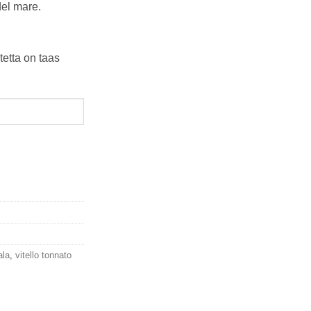
del mare.
tetta on taas
ala
,
vitello tonnato