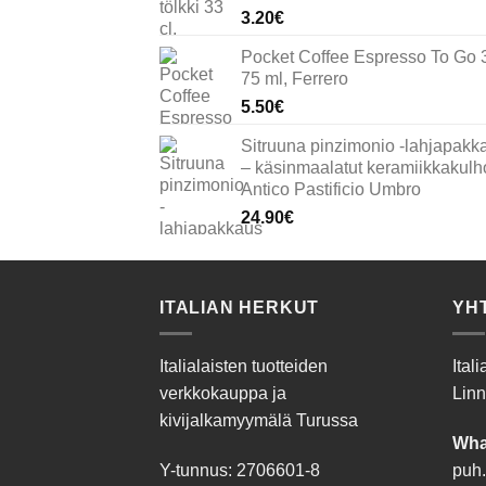
3.20
€
Pocket Coffee Espresso To Go 
75 ml, Ferrero
5.50
€
Sitruuna pinzimonio -lahjapakk
– käsinmaalatut keramiikkakulho
Antico Pastificio Umbro
24.90
€
ITALIAN HERKUT
YH
Italialaisten tuotteiden
Ital
verkkokauppa ja
Linn
kivijalkamyymälä Turussa
Wha
Y-tunnus: 2706601-8
puh.