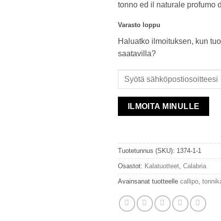
tonno ed il naturale profumo 
Varasto loppu
Haluatko ilmoituksen, kun tuo
saatavilla?
ILMOITA MINULLE
Tuotetunnus (SKU):
1374-1-1
Osastot:
Kalatuotteet
,
Calabria
Avainsanat tuotteelle
callipo
,
tonnik