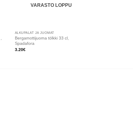
VARASTO LOPPU
ALKUPALAT JA JUOMAT
MAUSTEET
 ,
Bergamottijuoma tölkki 33 cl,
Calabrian chili oliivi
Spadafora
Suriano
3.20
€
7.90
€