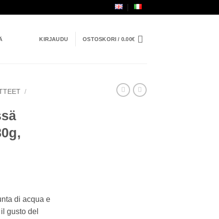
Ä
KIRJAUDU
OSTOSKORI /
0.00
€
TTEET
/
ssä
80g,
n
en
unta di acqua e
il gusto del