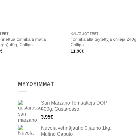
TEET
KALATUOTTEET
nnettua tonnikala mätiä
Tonnikalalla täytettyjä chilejä 240g
arga) 40g, Callipo
Callipo
0
€
11.90
€
MYYDYIMMÄT
San Marzano Tomaatteja DOP
400g, Gustarosso
3.95
€
Nuvola vehnäjauho 0 jauho 1kg,
Mulino Caputo