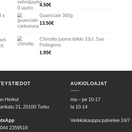
4.50
€
3 x
Guanciale 300g
13.50
€
Chinotto juoma tölkki 33cl, San
aus
Pellegrino
t,
1.95
€
TEYSTIEDOT
AUKIOLOAJAT
ian Herkut
ma – pe 10-17
ankatu 21, 20100 Turku
la 10-14
tsApp
Verkkokauppa palvelee 24/7
044 2359519