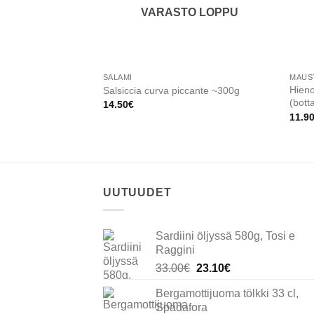
VARASTO LOPPU
SALAMI
MAUS
Hieno
Salsiccia curva piccante ~300g
(bott
14.50
€
11.9
UUTUUDET
Sardiini öljyssä 580g, Tosi e
Raggini
Alkuperäinen
Nykyinen
33.00
€
23.10
€
hinta
hinta
Bergamottijuoma tölkki 33 cl,
oli:
on:
Spadafora
33.00€.
23.10€.