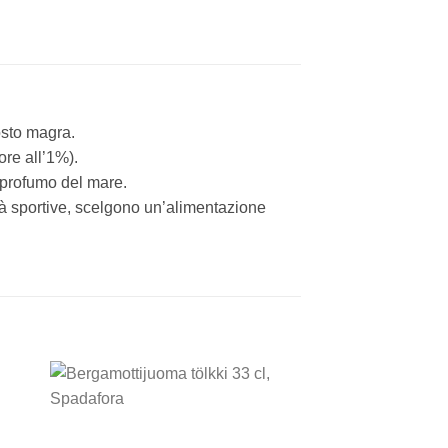
osto magra.
ore all’1%).
e profumo del mare.
ità sportive, scelgono un’alimentazione
 to
Add to
ist
wishlist