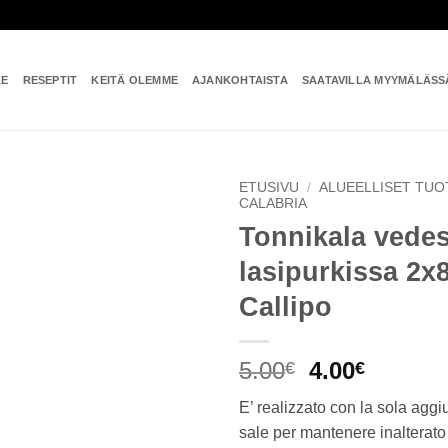
KE
RESEPTIT
KEITÄ OLEMME
AJANKOHTAISTA
SAATAVILLA MYYMÄLÄSS
ETUSIVU
/
ALUEELLISET TUO
CALABRIA
Tonnikala vede
Add to
wishlist
lasipurkissa 2x
Callipo
Alkuperäine
Nykyin
5.00
4.00
€
€
hinta
hinta
E’ realizzato con la sola aggi
oli:
on:
sale per mantenere inalterato 
5.00€.
4.00€.