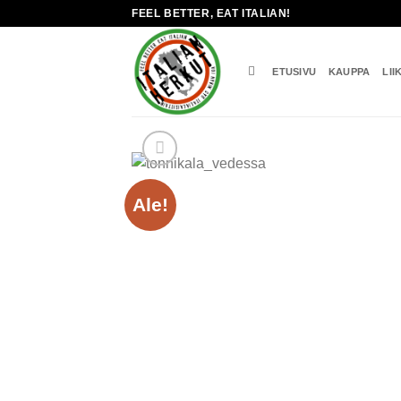
Skip
FEEL BETTER, EAT ITALIAN!
to
content
ETUSIVU
KAUPPA
LII
Ale!