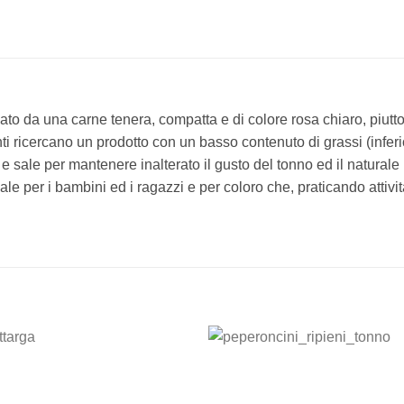
zato da una carne tenera, compatta e di colore rosa chiaro, piutt
ti ricercano un prodotto con un basso contenuto di grassi (inferi
 e sale per mantenere inalterato il gusto del tonno ed il natural
eale per i bambini ed i ragazzi e per coloro che, praticando attiv
Add to
Add
wishlist
wishl