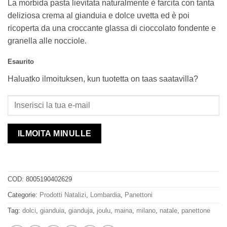
La morbida pasta lievitata naturalmente è farcita con tanta
deliziosa crema al gianduia e dolce uvetta ed è poi
ricoperta da una croccante glassa di cioccolato fondente e
granella alle nocciole.
Esaurito
Haluatko ilmoituksen, kun tuotetta on taas saatavilla?
ILMOITA MINULLE
COD:
8005190402629
Categorie:
Prodotti Natalizi
,
Lombardia
,
Panettoni
Tag:
dolci
,
gianduia
,
gianduja
,
joulu
,
maina
,
milano
,
natale
,
panettone