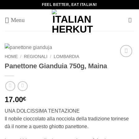
Salta
FEEL BETTER, EAT ITALIAN!
ai
contenuti
HOME
/
REGIONALI
/
LOMBARDIA
Add to
Panettone Gianduia 750g, Maina
wishlist
17.00
€
UNA DOLCISSIMA TENTAZIONE
Il nobile cioccolato alla nocciola della tradizione torinese
dà il nome a questo ghiotto panettone.