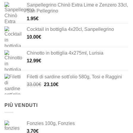
Sanpellegrino Chinò Extra Lime e Zenzero 33cl,
San Pellegrino
1.95
€
Cocktail in bottiglia 4x20cl, Sanpellegrino
10.00
€
Chinotto in bottiglia 4x275ml, Lurisia
12.99
€
Filetti di sardine sott'olio 580g, Tosi e Raggini
Il
Il
33.00
€
23.10
€
prezzo
prezzo
originale
attuale
era:
è:
PIÙ VENDUTI
33.00€.
23.10€.
Fonzies 100g, Fonzies
3.70
€