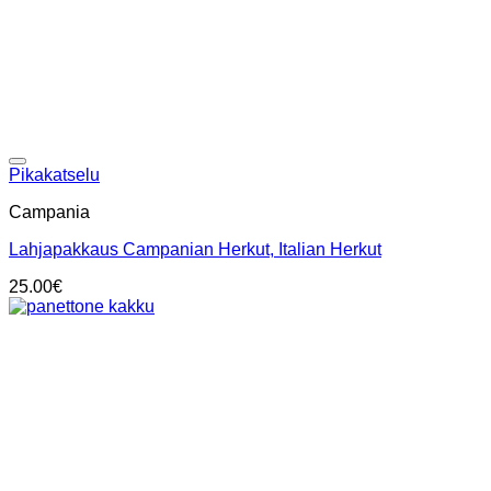
Add to wishlist
Pikakatselu
Campania
Lahjapakkaus Campanian Herkut, Italian Herkut
25.00
€