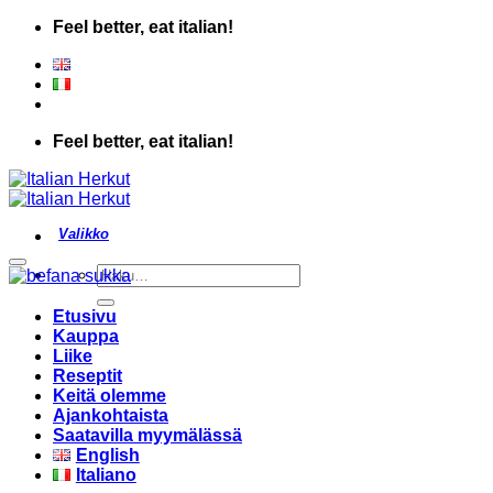
Skip
Feel better, eat italian!
to
content
Feel better, eat italian!
Add to wishlist
Etsi:
Etusivu
Kauppa
Liike
Reseptit
Keitä olemme
Ajankohtaista
Saatavilla myymälässä
English
Italiano