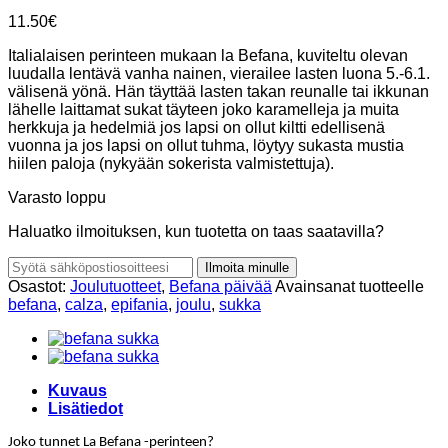
11.50
€
Italialaisen perinteen mukaan la Befana, kuviteltu olevan
luudalla lentävä vanha nainen, vierailee lasten luona 5.-6.1.
välisenä yönä. Hän täyttää lasten takan reunalle tai ikkunan
lähelle laittamat sukat täyteen joko karamelleja ja muita
herkkuja ja hedelmiä jos lapsi on ollut kiltti edellisenä
vuonna ja jos lapsi on ollut tuhma, löytyy sukasta mustia
hiilen paloja (nykyään sokerista valmistettuja).
Varasto loppu
Haluatko ilmoituksen, kun tuotetta on taas saatavilla?
Ilmoita minulle
Osastot:
Joulutuotteet
,
Befana päivää
Avainsanat tuotteelle
befana
,
calza
,
epifania
,
joulu
,
sukka
Kuvaus
Lisätiedot
Joko tunnet La Befana -perinteen?