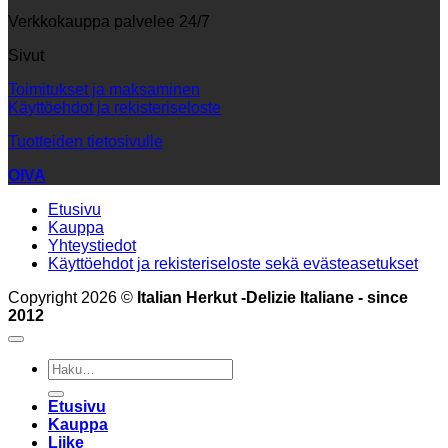
Verkkokauppa palvelee 24/7
Sivut
Toimitukset ja maksaminen
Käyttöehdot ja rekisteriseloste
Tuotteiden tietosivulle
OIVA
Etusivu
Kauppa
Yhteystiedot
Käyttöehdot ja rekisteriseloste sekä evästeasetukset
Copyright 2026 ©
Italian Herkut -Delizie Italiane - since
2012
Etsi:
Etusivu
Kauppa
Liike