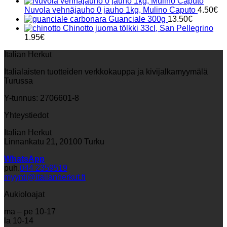
Nuvola vehnäjauho 0 jauho 1kg, Mulino Caputo
4.50
€
Guanciale 300g
13.50
€
Chinotto juoma tölkki 33cl, San Pellegrino
1.95
€
Italian Herkut
Italialaisten tuotteiden verkkokauppa ja kivijalkamyymälä
Turussa
Y-tunnus: 2706601-8
Yhteystiedot
Italian Herkut
Linnankatu 21, 20100 Turku
WhatsApp
puh.
044 2359519
myynti@italianherkut.fi
Aukioloajat
ma – pe 10-17
la 10-14