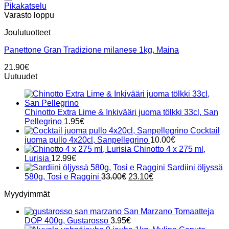
Add to wishlist
Pikakatselu
Varasto loppu
Joulutuotteet
Panettone Gran Tradizione milanese 1kg, Maina
21.90
€
Uutuudet
Chinotto Extra Lime & Inkivääri juoma tölkki 33cl, San
Pellegrino
1.95
€
Cocktail
juoma pullo 4x20cl, Sanpellegrino
10.00
€
Chinotto 4 x 275 ml,
Lurisia
12.99
€
Sardiini öljyssä
Alkuperäinen
Nykyinen
580g, Tosi e Raggini
33.00
€
23.10
€
hinta
hinta
Myydyimmät
oli:
on:
33.00€.
23.10€.
San Marzano Tomaatteja
DOP 400g, Gustarosso
3.95
€