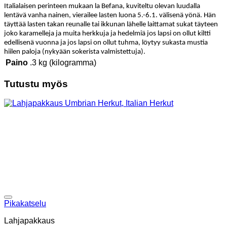
Italialaisen perinteen mukaan la Befana, kuviteltu olevan luudalla
lentävä vanha nainen, vierailee lasten luona 5.-6.1. välisenä yönä. Hän
täyttää lasten takan reunalle tai ikkunan lähelle laittamat sukat täyteen
joko karamelleja ja muita herkkuja ja hedelmiä jos lapsi on ollut kiltti
edellisenä vuonna ja jos lapsi on ollut tuhma, löytyy sukasta mustia
hiilen paloja (nykyään sokerista valmistettuja).
Paino
.3 kg (kilogramma)
Tutustu myös
Add to wishlist
Pikakatselu
Lahjapakkaus