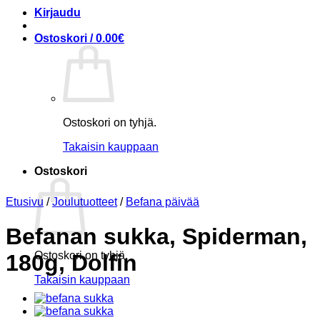
Kirjaudu
Ostoskori /
0.00
€
Ostoskori on tyhjä.
Takaisin kauppaan
Ostoskori
Etusivu
/
Joulutuotteet
/
Befana päivää
Befanan sukka, Spiderman,
Ostoskori on tyhjä.
180g, Dolfin
Takaisin kauppaan