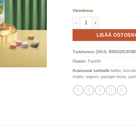
Varastossa
Blue - Ripustettava peltipurkki
LISÄÄ OSTOSK
Tuotetunnus (SKU):
800502813038
Osasto:
Pastillit
Avainsanat tuotteelle
bellini
,
biscott
mojito
,
negroni
,
pastiglie leone
,
pasti