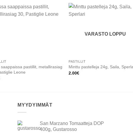
Add to
Add
wishlist
wishl
VARASTO LOPPU
LLIT
PASTILLIT
 saappaissa pastillit, metallirasiag
Minttu pastelleja 24g, Saila, Sperla
astiglie Leone
2.00
€
€
MYYDYIMMÄT
San Marzano Tomaatteja DOP
400g, Gustarosso