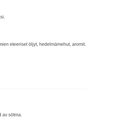
si.
mien eteeriset öljyt, hedelmämehut, aromit.
d av sötma.