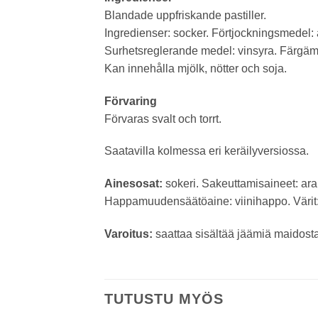
Blandade uppfriskande pastiller.
Ingredienser: socker. Förtjockningsmedel: 
Surhetsreglerande medel: vinsyra. Färgämn
Kan innehålla mjölk, nötter och soja.
Förvaring
Förvaras svalt och torrt.
Saatavilla kolmessa eri keräilyversiossa.
Ainesosat:
sokeri. Sakeuttamisaineet: arab
Happamuudensäätöaine: viinihappo. Värit: k
Varoitus:
saattaa sisältää jäämiä maidosta,
TUTUSTU MYÖS