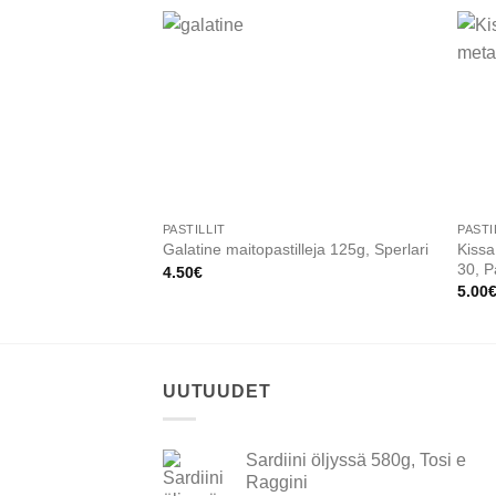
Add to
wishlist
PASTILLIT
PASTI
Kissa
Galatine maitopastilleja 125g, Sperlari
30, P
4.50
€
5.00
UUTUUDET
Sardiini öljyssä 580g, Tosi e
Raggini