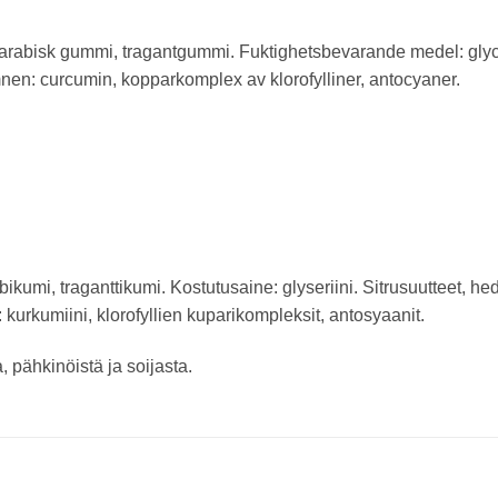
arabisk gummi, tragantgummi. Fuktighetsbevarande medel: glycer
en: curcumin, kopparkomplex av klorofylliner, antocyaner.
ikumi, traganttikumi. Kostutusaine: glyseriini. Sitrusuutteet, h
urkumiini, klorofyllien kuparikompleksit, antosyaanit.
 pähkinöistä ja soijasta.