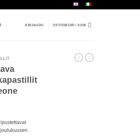
Ä
KIRJAUDU
OSTOSKORI /
0.00
€
ILLIT
tava
apastillit
Leone
ripustettavat
n joulukuusen