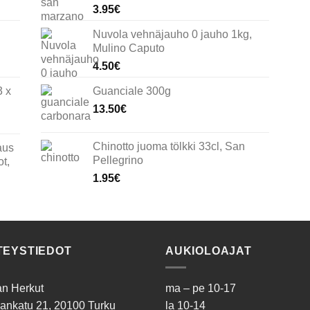
3.95
€
Nuvola vehnäjauho 0 jauho 1kg,
Mulino Caputo
4.50
€
3 x
Guanciale 300g
13.50
€
Chinotto juoma tölkki 33cl, San
aus
Pellegrino
t,
1.95
€
TEYSTIEDOT
AUKIOLOAJAT
ian Herkut
ma – pe 10-17
ankatu 21, 20100 Turku
la 10-14