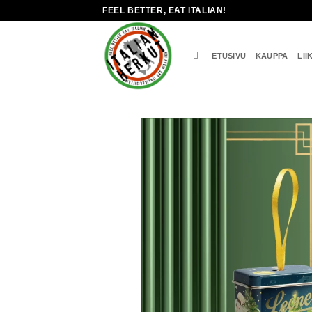
Skip
FEEL BETTER, EAT ITALIAN!
to
content
ETUSIVU
KAUPPA
LII