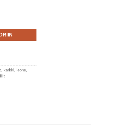
 – sekapastillit 30g, Pastiglie Leone määrä
ORIIN
0
o
,
karkki
,
leone
,
llit