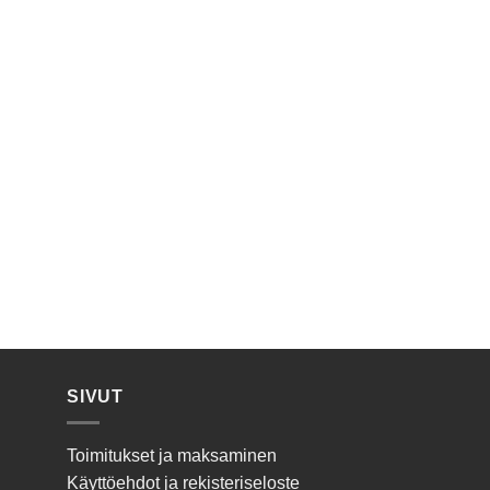
SIVUT
Toimitukset ja maksaminen
Käyttöehdot ja rekisteriseloste