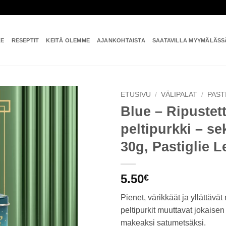
KE
RESEPTIT
KEITÄ OLEMME
AJANKOHTAISTA
SAATAVILLA MYYMÄLÄSS
ETUSIVU
/
VÄLIPALAT
/
PAST
Blue – Ripustet
Add to
peltipurkki – sek
wishlist
30g, Pastiglie 
5.50
€
Pienet, värikkäät ja yllättävät 
peltipurkit muuttavat jokaise
makeaksi satumetsäksi.