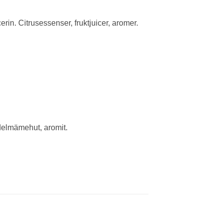
in. Citrusessenser, fruktjuicer, aromer.
edelmämehut, aromit.