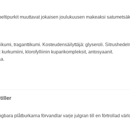
at peltipurkit muuttavat jokaisen joulukuusen makeaksi satumetsäk
kumi, traganttikumi. Kosteudensäilyttäjä: glyseroli. Sitrushedel
urkumiini, klorofylliinin kuparikompleksit, antosyaanit.
aa.
iller
ra plåtburkarna förvandlar varje julgran till en förtrollad värl