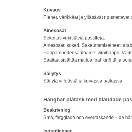
Kuvaus
Pienet, värikkäät ja yllättävät ripustettav
Ainesosat
Sekoitus virkistäviä pastilleja.
Ainesosat: sokeri. Sakeuttamisaineet: arabi
Happamuudensäätöaine: viinihappo. Värit: k
Saattaa sisältää maitoa, pähkinöitä ja soij
Säilytys
Säilytä viileässä ja kuivassa paikassa.
Hängbar plåtask med blandade past
Beskrivning
Små, färgglada och överraskande – de hängba
Ingredienser