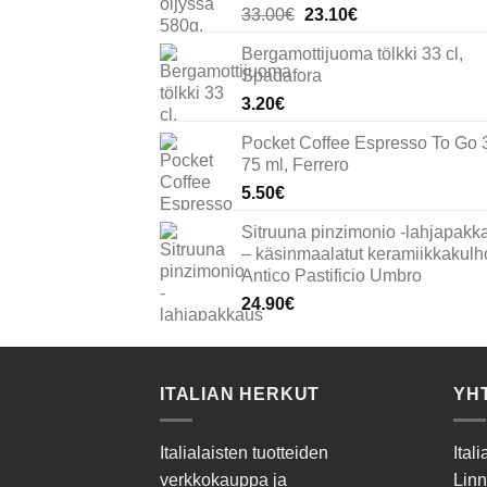
Alkuperäinen
Nykyinen
33.00
€
23.10
€
hinta
hinta
Bergamottijuoma tölkki 33 cl,
oli:
on:
Spadafora
33.00€.
23.10€.
3.20
€
Pocket Coffee Espresso To Go 
75 ml, Ferrero
5.50
€
Sitruuna pinzimonio -lahjapakk
– käsinmaalatut keramiikkakulho
Antico Pastificio Umbro
24.90
€
ITALIAN HERKUT
YH
Italialaisten tuotteiden
Ital
verkkokauppa ja
Linn