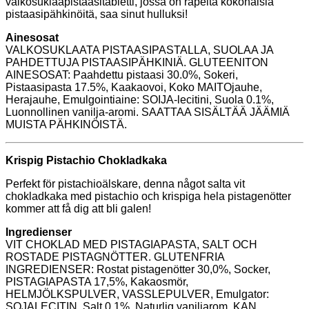
valkosuklaapistaasitabletti, jossa on rapeita kokonaisia
pistaasipähkinöitä, saa sinut hulluksi!
Ainesosat
VALKOSUKLAATA PISTAASIPASTALLA, SUOLAA JA
PAHDETTUJA PISTAASIPÄHKINIÄ. GLUTEENITON
AINESOSAT: Paahdettu pistaasi 30.0%, Sokeri,
Pistaasipasta 17.5%, Kaakaovoi, Koko MAITOjauhe,
Herajauhe, Emulgointiaine: SOIJA-lecitini, Suola 0.1%,
Luonnollinen vanilja-aromi. SAATTAA SISÄLTÄÄ JÄÄMIÄ
MUISTA PÄHKINÖISTÄ.
Krispig Pistachio Chokladkaka
Perfekt för pistachioälskare, denna något salta vit
chokladkaka med pistachio och krispiga hela pistagenötter
kommer att få dig att bli galen!
Ingredienser
VIT CHOKLAD MED PISTAGIAPASTA, SALT OCH
ROSTADE PISTAGNÖTTER. GLUTENFRIA
INGREDIENSER: Rostat pistagenötter 30,0%, Socker,
PISTAGIAPASTA 17,5%, Kakaosmör,
HELMJÖLKSPULVER, VASSLEPULVER, Emulgator:
SOJALECITIN, Salt 0,1%, Naturlig vaniljarom. KAN