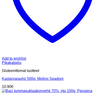
Add to wishlist
Pikakatselu
Gluteenittomat tuotteet
Kastanjajauho 500g, Molino Spadoni
10.90
€