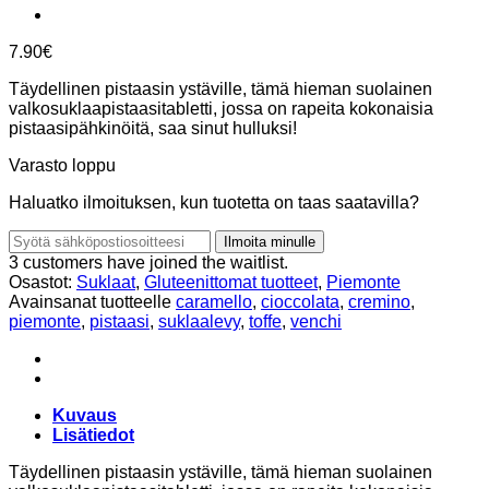
7.90
€
Täydellinen pistaasin ystäville, tämä hieman suolainen
valkosuklaapistaasitabletti, jossa on rapeita kokonaisia
pistaasipähkinöitä, saa sinut hulluksi!
Varasto loppu
Haluatko ilmoituksen, kun tuotetta on taas saatavilla?
Ilmoita minulle
3 customers have joined the waitlist.
Osastot:
Suklaat
,
Gluteenittomat tuotteet
,
Piemonte
Avainsanat tuotteelle
caramello
,
cioccolata
,
cremino
,
piemonte
,
pistaasi
,
suklaalevy
,
toffe
,
venchi
Kuvaus
Lisätiedot
Täydellinen pistaasin ystäville, tämä hieman suolainen