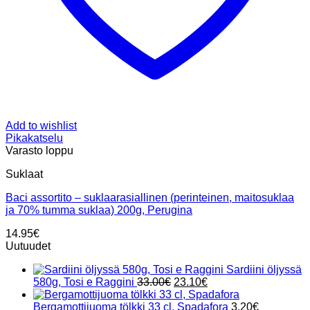
Add to wishlist
Pikakatselu
Varasto loppu
Suklaat
Baci assortito – suklaarasiallinen (perinteinen, maitosuklaa
ja 70% tumma suklaa) 200g, Perugina
14.95
€
Uutuudet
Sardiini öljyssä
Alkuperäinen
Nykyinen
580g, Tosi e Raggini
33.00
€
23.10
€
hinta
hinta
oli:
on:
Bergamottijuoma tölkki 33 cl, Spadafora
3.20
€