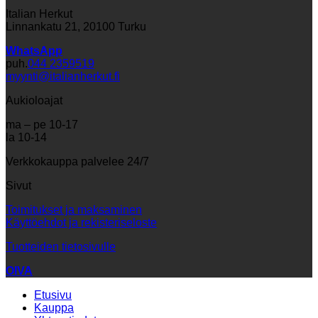
Italian Herkut
Linnankatu 21, 20100 Turku
WhatsApp
puh.
044 2359519
myynti@italianherkut.fi
Aukioloajat
ma – pe 10-17
la 10-14
Verkkokauppa palvelee 24/7
Sivut
Toimitukset ja maksaminen
Käyttöehdot ja rekisteriseloste
Tuotteiden tietosivulle
OIVA
Etusivu
Kauppa