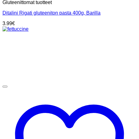
Gluteenittomat tuotteet
Ditalini Rigati gluteeniton pasta 400g, Barilla
3.99
€