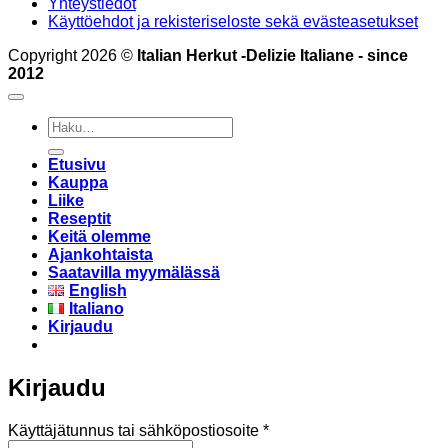
Yhteystiedot
Käyttöehdot ja rekisteriseloste sekä evästeasetukset
Copyright 2026 ©
Italian Herkut -Delizie Italiane - since
2012
Etsi:
Etusivu
Kauppa
Liike
Reseptit
Keitä olemme
Ajankohtaista
Saatavilla myymälässä
English
Italiano
Kirjaudu
Kirjaudu
Vaaditaan
Käyttäjätunnus tai sähköpostiosoite
*