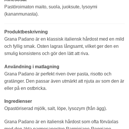
Pastöroimaton maito, suola, juoksute, lysoymi
(kananmunasta).
Produktbeskrivning
Grana Padano är en klassisk italiensk hårdost med en mild
och fyllig smak. Osten lagras långsamt, vilket ger den en
smulig konsistens och gör den lätt att riva.
Användning i matlagning
Grana Padano är perfekt riven över pasta, risotto och
gratänger. Den passar även utmärkt att njuta av som den är
eller på en ostbricka.
Ingredienser
Opastöriserad mjölk, salt, löpe, lysozym (från ägg).
Grana Padano är en italiensk hårdost som ofta förväxlas
med den äkta parmesanosten Parmigiano-Reggiano.