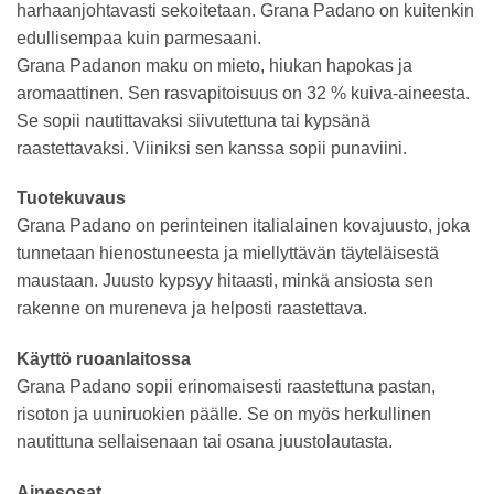
harhaanjohtavasti sekoitetaan. Grana Padano on kuitenkin
edullisempaa kuin parmesaani.
Grana Padanon maku on mieto, hiukan hapokas ja
aromaattinen. Sen rasvapitoisuus on 32 % kuiva-aineesta.
Se sopii nautittavaksi siivutettuna tai kypsänä
raastettavaksi. Viiniksi sen kanssa sopii punaviini.
Tuotekuvaus
Grana Padano on perinteinen italialainen kovajuusto, joka
tunnetaan hienostuneesta ja miellyttävän täyteläisestä
maustaan. Juusto kypsyy hitaasti, minkä ansiosta sen
rakenne on mureneva ja helposti raastettava.
Käyttö ruoanlaitossa
Grana Padano sopii erinomaisesti raastettuna pastan,
risoton ja uuniruokien päälle. Se on myös herkullinen
nautittuna sellaisenaan tai osana juustolautasta.
Ainesosat