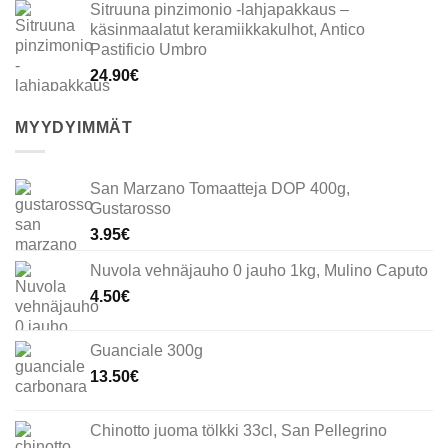
Sitruuna pinzimonio -lahjapakkaus –
käsinmaalatut keramiikkakulhot, Antico
Pastificio Umbro
24.90
€
MYYDYIMMÄT
San Marzano Tomaatteja DOP 400g,
Gustarosso
3.95
€
Nuvola vehnäjauho 0 jauho 1kg, Mulino Caputo
4.50
€
Guanciale 300g
13.50
€
Chinotto juoma tölkki 33cl, San Pellegrino