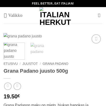
Skip
FEEL BETTER, EAT ITALIAN!
to
content
Add to
wishlist
ETUSIVU
/
JUUSTOT
/
GRANA PADANO
Grana Padano juusto 500g
19.50
€
Grana Padanon maku on mieto, hiukan hapokas ja