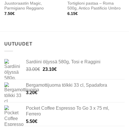
Juustoraastin Magic,
Tortiglioni pastaa – Roma
Parmigiano Reggiano
500g, Antico Pastificio Umbro
7.50
€
6.15
€
UUTUUDET
Sardiini öljyssä 580g, Tosi e Raggini
Alkuperäinen
Nykyinen
33.00
€
23.10
€
hinta
hinta
oli:
on:
Bergamottijuoma tölkki 33 cl, Spadafora
33.00€.
23.10€.
3.20
€
Pocket Coffee Espresso To Go 3 x 75 ml,
Ferrero
5.50
€