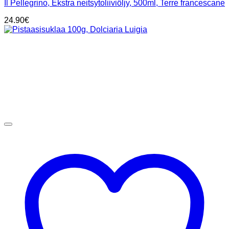
Il Pellegrino, Ekstra neitsytoliiviöljy, 500ml, Terre francescane
24.90
€