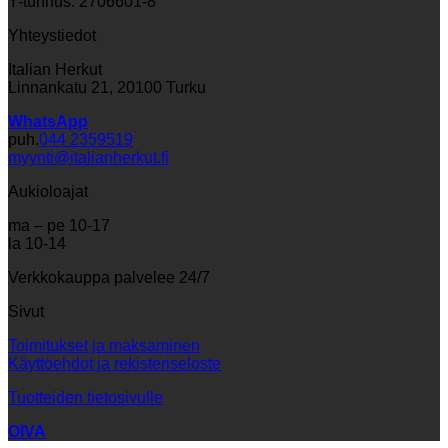
Y-tunnus: 2706601-8
Yhteystiedot
Italian Herkut
Linnankatu 21, 20100 Turku
WhatsApp
puh.
044 2359519
myynti@italianherkut.fi
Aukioloajat
ma – pe 10-17
la 10-14
Verkkokauppa palvelee 24/7
Sivut
Toimitukset ja maksaminen
Käyttöehdot ja rekisteriseloste
Tuotteiden tietosivulle
OIVA