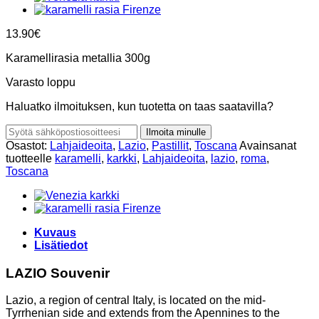
13.90
€
Karamellirasia metallia 300g
Varasto loppu
Haluatko ilmoituksen, kun tuotetta on taas saatavilla?
Ilmoita minulle
Osastot:
Lahjaideoita
,
Lazio
,
Pastillit
,
Toscana
Avainsanat
tuotteelle
karamelli
,
karkki
,
Lahjaideoita
,
lazio
,
roma
,
Toscana
Kuvaus
Lisätiedot
LAZIO
Souvenir
Lazio, a region of central Italy, is located on the mid-
Tyrrhenian side and extends from the Apennines to the