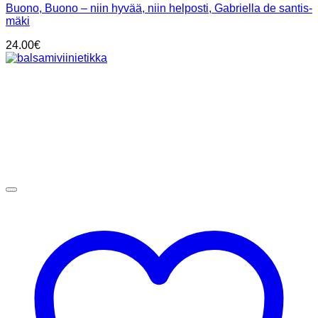
Buono, Buono – niin hyvää, niin helposti, Gabriella de santis-
mäki
24.00
€