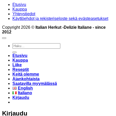
Etusivu
Kauppa
Yhteystiedot
Käyttöehdot ja rekisteriseloste sekä evästeasetukset
Copyright 2026 ©
Italian Herkut -Delizie Italiane - since
2012
Etsi:
Etusivu
Kauppa
Liike
Reseptit
Keitä olemme
Ajankohtaista
Saatavilla myymälässä
English
Italiano
Kirjaudu
Kirjaudu