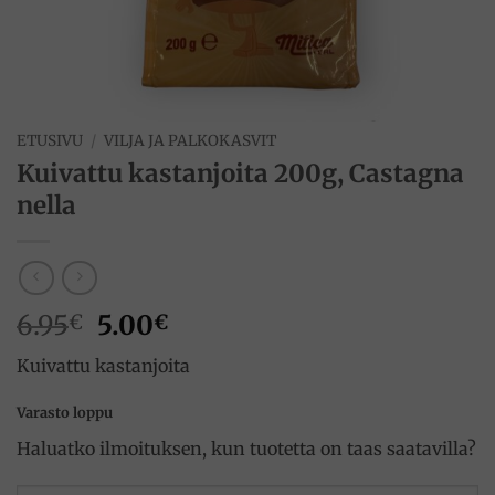
ETUSIVU
/
VILJA JA PALKOKASVIT
Kuivattu kastanjoita 200g, Castagna
nella
Alkuperäinen
Nykyinen
6.95
5.00
€
€
hinta
hinta
Kuivattu kastanjoita
oli:
on:
6.95€.
5.00€.
Varasto loppu
Haluatko ilmoituksen, kun tuotetta on taas saatavilla?