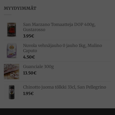
oli:
on:
33.00€.
23.10€.
MYYDYIMMÄT
San Marzano Tomaatteja DOP 400g,
Gustarosso
3.95
€
Nuvola vehnäjauho 0 jauho 1kg, Mulino
Caputo
4.50
€
Guanciale 300g
13.50
€
Chinotto juoma tölkki 33cl, San Pellegrino
1.95
€