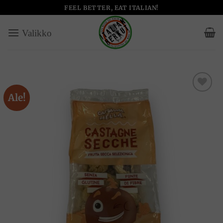
Skip
FEEL BETTER, EAT ITALIAN!
to
content
Ale!
Add to
wishlist