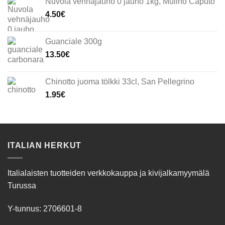
Nuvola vehnäjauho 0 jauho 1kg, Mulino Caputo
4.50
€
Guanciale 300g
13.50
€
Chinotto juoma tölkki 33cl, San Pellegrino
1.95
€
ITALIAN HERKUT
Italialaisten tuotteiden verkkokauppa ja kivijalkamyymälä
Turussa
Y-tunnus: 2706601-8