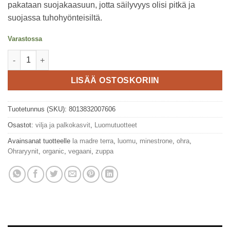
pakataan suojakaasuun, jotta säilyvyys olisi pitkä ja
suojassa tuhohyönteisiltä.
Varastossa
Luomu Ohraryynit 500g, La Madre Terra. määrä
LISÄÄ OSTOSKORIIN
Tuotetunnus (SKU):
8013832007606
Osastot:
vilja ja palkokasvit
,
Luomutuotteet
Avainsanat tuotteelle
la madre terra
,
luomu
,
minestrone
,
ohra
,
Ohraryynit
,
organic
,
vegaani
,
zuppa