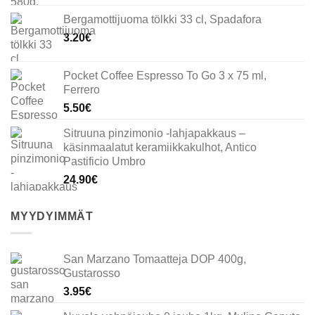
oli:
on:
Bergamottijuoma tölkki 33 cl, Spadafora
33.00€.
23.10€.
3.20
€
Pocket Coffee Espresso To Go 3 x 75 ml,
Ferrero
5.50
€
Sitruuna pinzimonio -lahjapakkaus –
käsinmaalatut keramiikkakulhot, Antico
Pastificio Umbro
24.90
€
MYYDYIMMÄT
San Marzano Tomaatteja DOP 400g,
Gustarosso
3.95
€