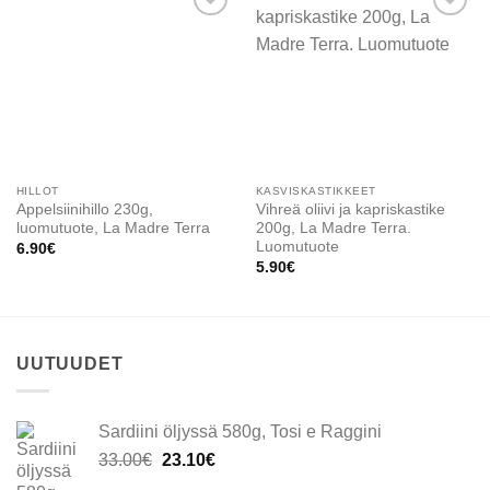
Add to
Add to
wishlist
wishlist
HILLOT
KASVISKASTIKKEET
Appelsiinihillo 230g,
Vihreä oliivi ja kapriskastike
luomutuote, La Madre Terra
200g, La Madre Terra.
Luomutuote
6.90
€
5.90
€
UUTUUDET
Sardiini öljyssä 580g, Tosi e Raggini
Alkuperäinen
Nykyinen
33.00
€
23.10
€
hinta
hinta