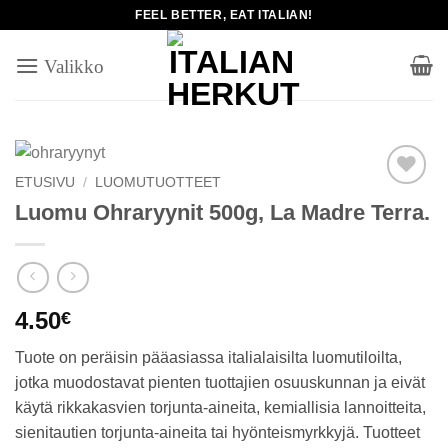
Skip
FEEL BETTER, EAT ITALIAN!
to
content
ETUSIVU
/
LUOMUTUOTTEET
Add to
Luomu Ohraryynit 500g, La Madre Terra.
wishlist
4.50
€
Tuote on peräisin pääasiassa italialaisilta luomutiloilta,
jotka muodostavat pienten tuottajien osuuskunnan ja eivät
käytä rikkakasvien torjunta-aineita, kemiallisia lannoitteita,
sienitautien torjunta-aineita tai hyönteismyrkkyjä. Tuotteet