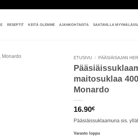
KE
RESEPTIT
KEITÄ OLEMME
AJANKOHTAISTA
SAATAVILLA MYYMÄLÄSS
ETUSIVU
/
PÄÄSIÄISAJAN HE
Pääsiäissuklaa
Add to
maitosuklaa 400
wishlist
Monardo
16.90
€
Pääsiäissuklaamuna sis. yllä
Varasto loppu