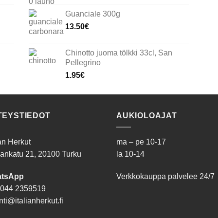
Guanciale 300g
13.50
€
Chinotto juoma tölkki 33cl, San
Pellegrino
1.95
€
TEYSTIEDOT
AUKIOLOAJAT
ian Herkut
ma – pe 10-17
ankatu 21, 20100 Turku
la 10-14
tsApp
Verkkokauppa palvelee 24/7
044 2359519
ti@italianherkut.fi