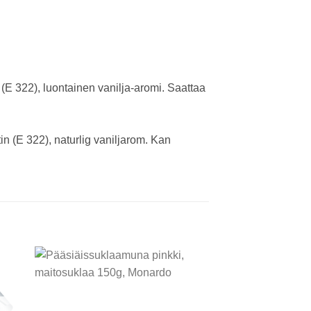
(E 322), luontainen vanilja-aromi. Saattaa
n (E 322), naturlig vaniljarom. Kan
 to
Add to
ist
wishlist