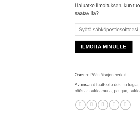
Haluatko ilmoituksen, kun tuo
saatavilla?
ILMOITA MINULLE
Osasto:
Pääsiäisajan herkut
Avainsanat tuotteelle
dolciria luigia
,
pääsiäissuklaamuna
,
pasqua
,
sukla