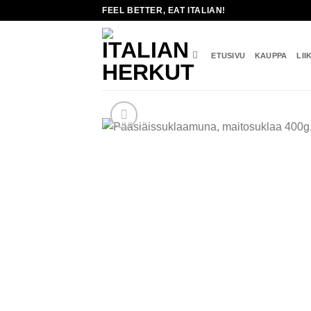
Skip
FEEL BETTER, EAT ITALIAN!
to
content
ETUSIVU
KAUPPA
LII