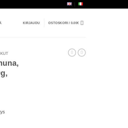
Ä
KIRJAUDU
OSTOSKORI /
0.00
€
RKUT
muna,
g,
tys