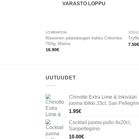
VARASTO LOPPU
LOMBARDIA
JOUL
Klassinen pääsiäisajan kakku Colomba
Tryff
750g, Maina
7.50
16.90
€
UUTUUDET
Chinotto Extra Lime & Inkivääri
juoma tölkki 33cl, San Pellegrin
1.95
€
Cocktail juoma pullo 4x20cl,
Sanpellegrino
10.00
€