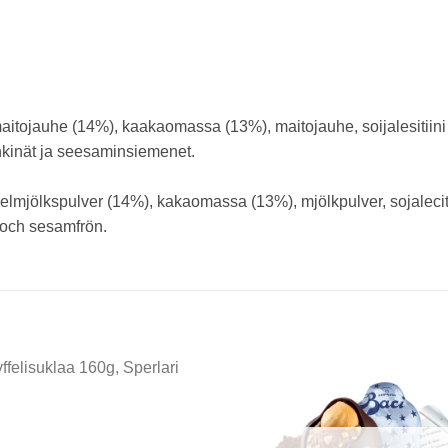
aitojauhe (14%), kaakaomassa (13%), maitojauhe, soijalesitiini 
hkinät ja seesaminsiemenet.
lmjölkspulver (14%), kakaomassa (13%), mjölkpulver, sojaleciti
r och sesamfrön.
Add to
Add
wishlist
wishl