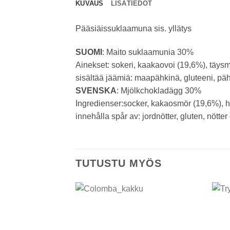
KUVAUS
LISÄTIEDOT
Pääsiäissuklaamuna sis. yllätys
SUOMI
: Maito suklaamunia 30%
Ainekset: sokeri, kaakaovoi (19,6%), täysm
sisältää jäämiä: maapähkinä, gluteeni, pä
SVENSKA
: Mjölkchokladägg 30%
Ingredienser:socker, kakaosmör (19,6%), he
innehålla spår av: jordnötter, gluten, nötte
TUTUSTU MYÖS
Add to
wishlist