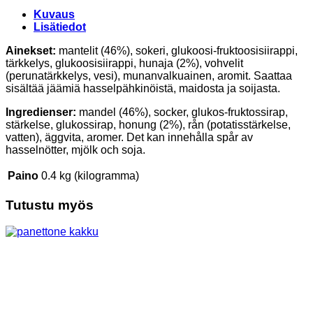
Kuvaus
Lisätiedot
Ainekset:
mantelit (46%), sokeri, glukoosi-fruktoosisiirappi,
tärkkelys, glukoosisiirappi, hunaja (2%), vohvelit
(perunatärkkelys, vesi), munanvalkuainen, aromit. Saattaa
sisältää jäämiä hasselpähkinöistä, maidosta ja soijasta.
Ingredienser:
mandel (46%), socker, glukos-fruktossirap,
stärkelse, glukossirap, honung (2%), rån (potatisstärkelse,
vatten), äggvita, aromer. Det kan innehålla spår av
hasselnötter, mjölk och soja.
Paino
0.4 kg (kilogramma)
Tutustu myös