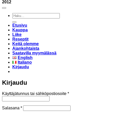
2012
Etsi:
Etusivu
Kauppa
Liike
Reseptit
Keitä olemme
Ajankohtaista
Saatavilla myymälässä
English
Italiano
Kirjaudu
Kirjaudu
Vaaditaan
Käyttäjätunnus tai sähköpostiosoite
*
Vaaditaan
Salasana
*