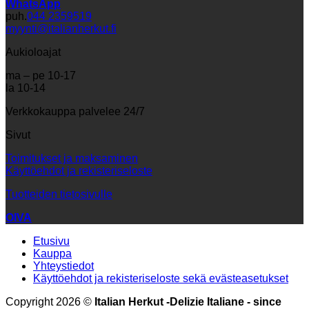
WhatsApp
puh.
044 2359519
myynti@italianherkut.fi
Aukioloajat
ma – pe 10-17
la 10-14
Verkkokauppa palvelee 24/7
Sivut
Toimitukset ja maksaminen
Käyttöehdot ja rekisteriseloste
Tuotteiden tietosivulle
OIVA
Etusivu
Kauppa
Yhteystiedot
Käyttöehdot ja rekisteriseloste sekä evästeasetukset
Copyright 2026 ©
Italian Herkut -Delizie Italiane - since