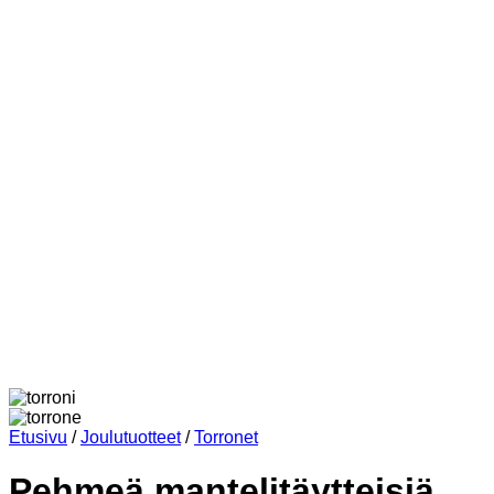
Etusivu
/
Joulutuotteet
/
Torronet
Pehmeä mantelitäytteisiä