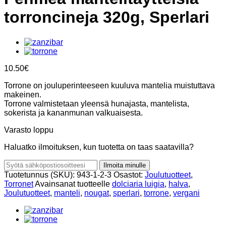
torroncineja 320g, Sperlari
10.50
€
Torrone on jouluperinteeseen kuuluva mantelia muistuttava
makeinen.
Torrone valmistetaan yleensä hunajasta, mantelista,
sokerista ja kananmunan valkuaisesta.
Varasto loppu
Haluatko ilmoituksen, kun tuotetta on taas saatavilla?
Ilmoita minulle
Tuotetunnus (SKU):
943-1-2-3
Osastot:
Joulutuotteet
,
Torronet
Avainsanat tuotteelle
dolciaria luigia
,
halva
,
Joulutuotteet
,
manteli
,
nougat
,
sperlari
,
torrone
,
vergani