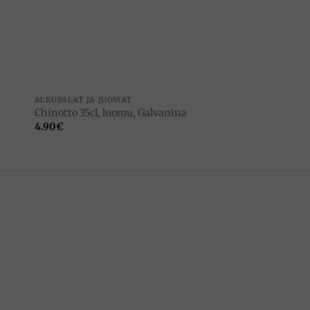
to
Add to
ist
wishlist
ALKUPALAT JA JUOMAT
Chinotto 35cl, luomu, Galvanina
4.90
€