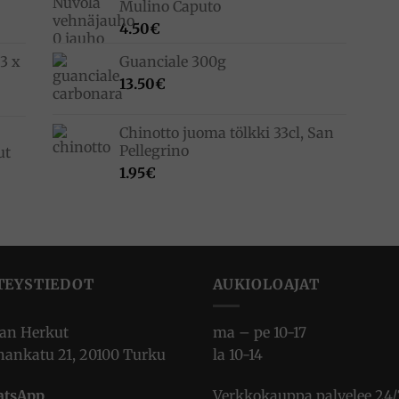
Mulino Caputo
4.50
€
3 x
Guanciale 300g
13.50
€
Chinotto juoma tölkki 33cl, San
Pellegrino
ut
1.95
€
TEYSTIEDOT
AUKIOLOAJAT
ian Herkut
ma – pe 10-17
nankatu 21, 20100 Turku
la 10-14
tsApp
Verkkokauppa palvelee 24/