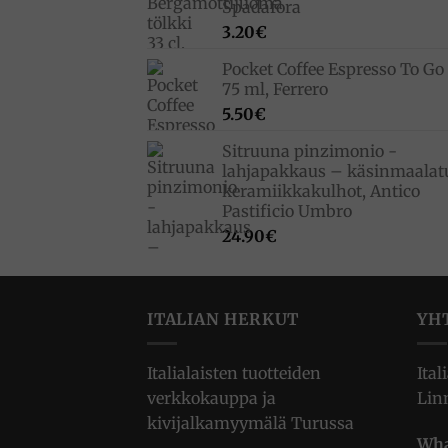
Spadafora
33.00€.
23.10€.
3.20
€
Pocket Coffee Espresso To Go 
75 ml, Ferrero
5.50
€
Sitruuna pinzimonio -
lahjapakkaus – käsinmaalat
keramiikkakulhot, Antico
Pastificio Umbro
24.90
€
ITALIAN HERKUT
YH
Italialaisten tuotteiden
Ital
verkkokauppa ja
Lin
kivijalkamyymälä Turussa
Wha