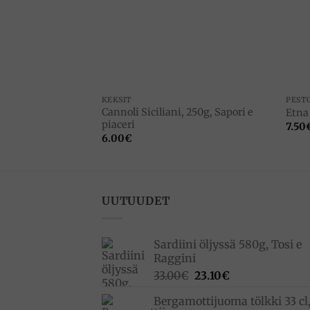
Add to
Add to
wishlist
wishlist
KEKSIT
PEST
Cannoli Siciliani, 250g, Sapori e
illo 240g, Brunia
Etna
piaceri
7.50
6.00
€
UUTUUDET
Sardiini öljyssä 580g, Tosi e
Raggini
Alkuperäinen
Nykyinen
33.00
€
23.10
€
hinta
hinta
Bergamottijuoma tölkki 33 cl
oli:
on: