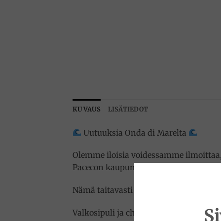
KUVAUS
LISÄTIEDOT
Uutuuksia Onda di Marelta
Olemme iloisia voidessamme ilmoittaa,
Pacecon kaupungista Sisiliasta!
Nämä taitavasti rikastetut suolat ovat
S
Valkosipuli ja chili – Tulinen duo, joka 