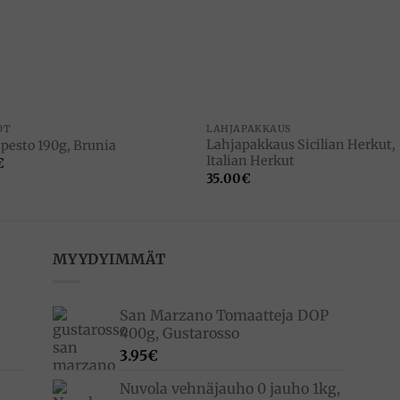
Add to
Add 
wishlist
wishl
OT
LAHJAPAKKAUS
Lahjapakkaus Sicilian Herkut,
 pesto 190g, Brunia
Italian Herkut
€
35.00
€
MYYDYIMMÄT
San Marzano Tomaatteja DOP
400g, Gustarosso
3.95
€
,
Nuvola vehnäjauho 0 jauho 1kg,