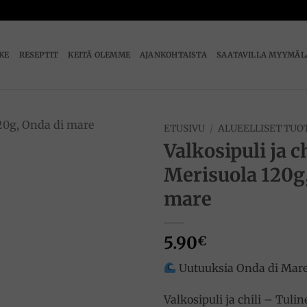
IKE
RESEPTIT
KEITÄ OLEMME
AJANKOHTAISTA
SAATAVILLA MYYMÄL
ETUSIVU
/
ALUEELLISET TUO
Valkosipuli ja c
Add to
Merisuola 120g
wishlist
mare
5.90
€
Uutuuksia Onda di Mar
Valkosipuli ja chili – Tulin