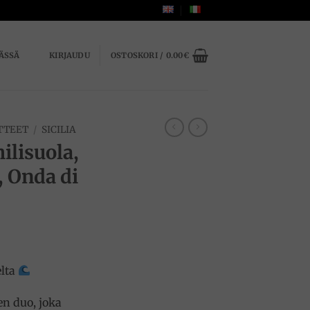
ÄSSÄ
KIRJAUDU
OSTOSKORI /
0.00
€
TTEET
/
SICILIA
hilisuola,
, Onda di
elta
en duo, joka