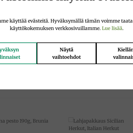
i mestariteokseksi näillä ainutlaatuisilla aromaattisilla 
me käyttää evästeitä. Hyväksymällä tämän voimme taat
ssaa tilaisuutta kokeilla näitä upeita tuotteita!
käyttökokemuksen verkkosivuillamme.
Lue lisää
.
nMaut #ItalialainenKeittiö #AinutlaatuinenMaku #italian
yväksyn
Näytä
Kiellä
linnaiset
vaihtoehdot
valinnai