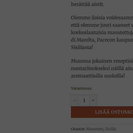
herättää aistit.
Olemme iloisia voidessamm
että olemme juuri saaneet
korkealaatuisia maustettuj
di Marelta, Pacecon kaupu
Sisiliasta!
Muunna jokainen reseptisi
mestariteokseksi näillä ain
aromaattisilla suoloilla!
Varastossa
Valkosipuli ja chilisuola, Me
LISÄÄ OSTOSK
Osastot:
Mausteet
,
Sicilia