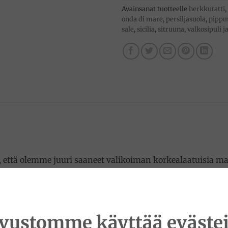
Avainsanat tuotteelle
herkkutatti
,
onda di mare
,
persiljasuola
,
pippu
sale
,
sicilia
,
sitruuna
,
valkosipuli ja
 että olemme juuri saaneet valikoiman korkealaatuisia mau
 valmiita antamaan ainutlaatuisen ja vastustamattoman ko
ivustomme käyttää evästei
herättää aistit.