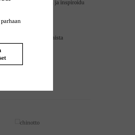
suoloilla! Tule käymään ja inspiroidu
a parhaan
herkut #aidostiitalialaista
n
set