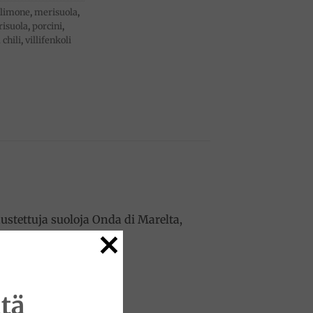
limone
,
merisuola
,
risuola
,
porcini
,
 chili
,
villifenkoli
stettuja suoloja Onda di Marelta,
sketuksen resepteihisi:
tä