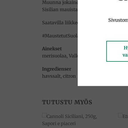
Muunna jokainen reseptisi kulinaariseks
Sisilian mauista.
Sivustom
Saatavilla liikkeessä ja verkossa. Älä mi
#MaustetutSuolat #OndaDiMare #Sisilia
H
Ainekset
va
merisuolaa, Valkosipuli ja chili
Ingredienser
havssalt, citron
TUTUSTU MYÖS