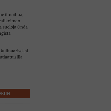
e ilmoittaa,
 valikoiman
a suoloja Onda
ngista
 kulinaariseksi
utlaatuisilla
risuola 120g, Onda di mare määrä
ORIIN