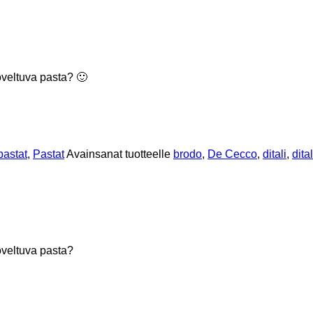
soveltuva pasta? 🙂
pastat
,
Pastat
Avainsanat tuotteelle
brodo
,
De Cecco
,
ditali
,
dital
soveltuva pasta?