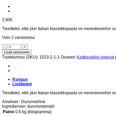
2.90
€
Tiesittekö, että yksi Italian klassikkopasta on minestroneihin 
Vain 2 varastossa
Ditalini
rigati
Lisää ostoskoriin
pastaa
Tuotetunnus (SKU):
1023-2-1-1
Osastot:
Keittoruokiin sopivat 
60,
500g,
Granoro
määrä
Kuvaus
Lisätiedot
Tiesittekö, että yksi Italian klassikkopasta on minestroneihin 
Ainekset : Durumvehnä
Ingredienser: durumvetemjöl
Paino
0.6 kg (kilogramma)