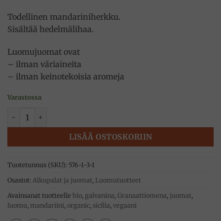
Todellinen mandariniherkku.
Sisältää hedelmälihaa.
Luomujuomat ovat
– ilman väriaineita
– ilman keinotekoisia aromeja
Varastossa
Granaattiomena juoma 35cl, luomu, Galvanina määrä
LISÄÄ OSTOSKORIIN
Tuotetunnus (SKU):
576-1-3-1
Osastot:
Alkupalat ja juomat
,
Luomutuotteet
Avainsanat tuotteelle
bio
,
galvanina
,
Granaattiomena
,
juomat
,
luomu
,
mandariini
,
organic
,
sicilia
,
vegaani