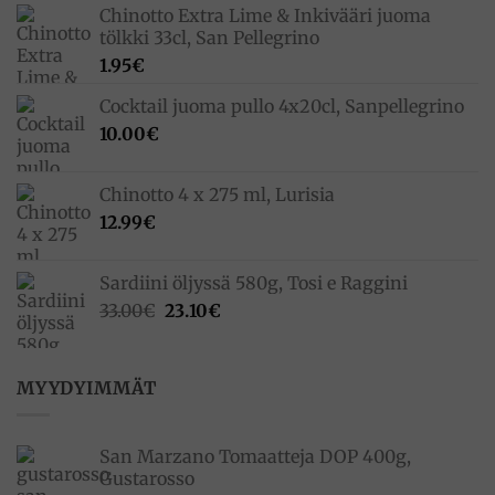
Chinotto Extra Lime & Inkivääri juoma
tölkki 33cl, San Pellegrino
1.95
€
Cocktail juoma pullo 4x20cl, Sanpellegrino
10.00
€
Chinotto 4 x 275 ml, Lurisia
12.99
€
Sardiini öljyssä 580g, Tosi e Raggini
Alkuperäinen
Nykyinen
33.00
€
23.10
€
hinta
hinta
oli:
on:
33.00€.
23.10€.
MYYDYIMMÄT
San Marzano Tomaatteja DOP 400g,
Gustarosso