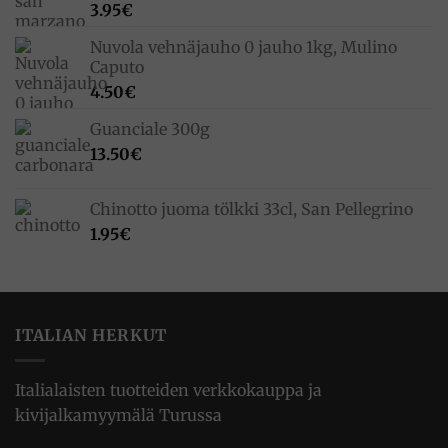
3.95
€
Nuvola vehnäjauho 0 jauho 1kg, Mulino
Caputo
4.50
€
Guanciale 300g
13.50
€
Chinotto juoma tölkki 33cl, San Pellegrino
1.95
€
ITALIAN HERKUT
Italialaisten tuotteiden verkkokauppa ja
kivijalkamyymälä Turussa