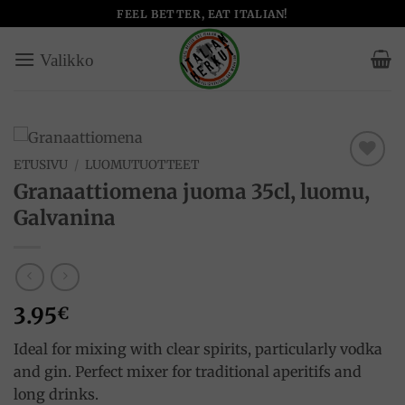
Skip
FEEL BETTER, EAT ITALIAN!
to
content
ETUSIVU
/
LUOMUTUOTTEET
Add to
Granaattiomena juoma 35cl, luomu,
wishlist
Galvanina
3.95
€
Ideal for mixing with clear spirits, particularly vodka
and gin. Perfect mixer for traditional aperitifs and
long drinks.