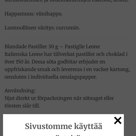
Happamuus: viinihappo.
Luonnollinen väritys: curcumin.
Blandade Pastiller 30 g – Pastiglie Leone
Italienska Leone har tillverkat pastiller och choklad i
över 150 år. Dessa söta godbitar erbjuder en
uppfriskande smak och levereras i en vacker kartong,
omsluten i individuella omslagspapper.
Användning:
Njut direkt ur förpackningen när sötsuget eller
törsten slår till.
Perfekt att dela med vänner eller som en liten lyxig
Sivustomme käyttää
godbit.