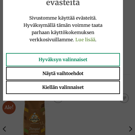
evästeitä
Ingredienser
:
Socker, förtjockningsmedel: gummi arabicum,
Sivustomme käyttää evästeitä.
dragant, essenser av citrusfrukter och fruktjuicer,
Hyväksymällä tämän voimme taata
arom.
parhaan käyttökokemuksen
verkkosivuillamme.
Lue lisää
.
Aciditet: vinsyra.
Naturlig färg: curcumin.
Hyväksyn valinnaiset
Näytä vaihtoehdot
TUTUSTU MYÖS
Kiellän valinnaiset
Ale!
Add to
Add to
wishlist
wishlist