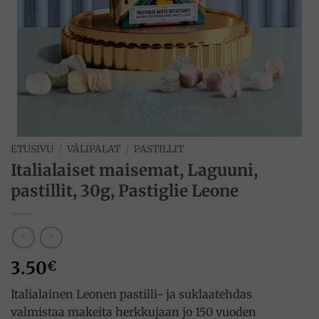
ETUSIVU
/
VÄLIPALAT
/
PASTILLIT
Italialaiset maisemat, Laguuni,
pastillit, 30g, Pastiglie Leone
3.50
€
Italialainen Leonen pastilli- ja suklaatehdas
valmistaa makeita herkkujaan jo 150 vuoden