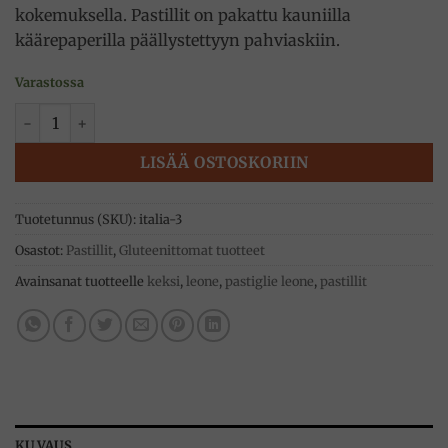
kokemuksella. Pastillit on pakattu kauniilla
käärepaperilla päällystettyyn pahviaskiin.
Varastossa
Italialaiset maisemat, Laguuni, pastillit, 30g, Pastiglie Leon
LISÄÄ OSTOSKORIIN
Tuotetunnus (SKU):
italia-3
Osastot:
Pastillit
,
Gluteenittomat tuotteet
Avainsanat tuotteelle
keksi
,
leone
,
pastiglie leone
,
pastillit
KUVAUS