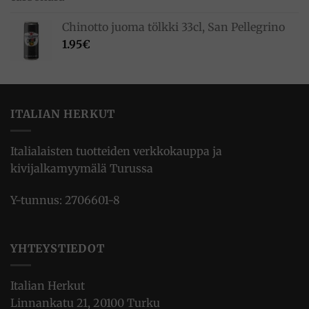
Chinotto juoma tölkki 33cl, San Pellegrino
1.95
€
ITALIAN HERKUT
Italialaisten tuotteiden verkkokauppa ja
kivijalkamyymälä Turussa
Y-tunnus: 2706601-8
YHTEYSTIEDOT
Italian Herkut
Linnankatu 21, 20100 Turku