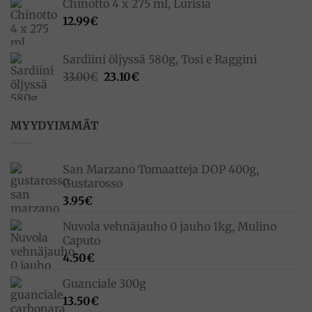
Chinotto 4 x 275 ml, Lurisia
12.99
€
Sardiini öljyssä 580g, Tosi e Raggini
Alkuperäinen
Nykyinen
33.00
€
23.10
€
hinta
hinta
oli:
on:
33.00€.
23.10€.
MYYDYIMMÄT
San Marzano Tomaatteja DOP 400g,
Gustarosso
3.95
€
Nuvola vehnäjauho 0 jauho 1kg, Mulino
Caputo
4.50
€
Guanciale 300g
13.50
€