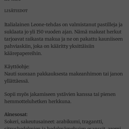
LISÄTIEDOT
Italialainen Leone-tehdas on valmistanut pastilleja ja
suklaata jo yli 150 vuoden ajan. Nämä makeat herkut
tarjoavat raikasta makua ja ne on pakattu kauniiseen
pahviaskiin, joka on kääritty yksittäisiin
käärepapereihin.
Käyttöohje:
Nauti suoraan pakkauksesta makeanhimon tai janon
yllättäessä.
Sopii myös jakamiseen ystävien kanssa tai pienen
hemmotteluhetken herkkuna.
Ainesosat
:
Sokeri, sakeutusaineet: arabikumi, tragantti,
sitrushedelmien ja hedelmämehujen esanssit, aromi.