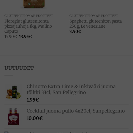
GLUTEENITTOMAT TUOTTEET
GLUTEENITTOMAT TUOTTEET
Fioreglut gluteenitonta
Spaghetti gluteeniton pasta
pizzajauhoja 1kg, Mulino
250g, Le veneziane
Caputo
3.50
€
Alkuperäinen
Nykyinen
15.90
€
13.95
€
hinta
hinta
oli:
on:
15.90€.
13.95€.
UUTUUDET
Chinotto Extra Lime & Inkivääri juoma
tölkki 33cl, San Pellegrino
1.95
€
Cocktail juoma pullo 4x20cl, Sanpellegrino
10.00
€