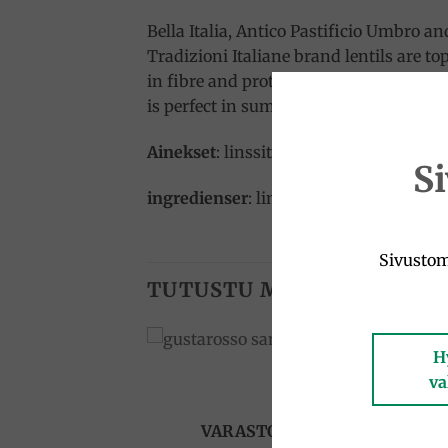
Bella Italia, Antico Pastificio Umbro an
Tradizioni Italiane brand lentils are to
in fibre and protein, this traditional It
is perfect in summer salads or deliciou
Ainekset
: linssit
S
ingredienser
: linser
Sivustom
TUTUSTU MYÖS
H
va
Add to
Add to
wishlist
wishlist
VARASTO LOPPU