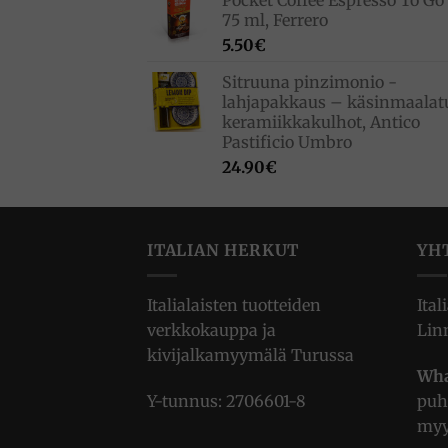
Pocket Coffee Espresso To Go 
75 ml, Ferrero
5.50
€
Sitruuna pinzimonio -
lahjapakkaus – käsinmaalat
keramiikkakulhot, Antico
Pastificio Umbro
24.90
€
ITALIAN HERKUT
YH
Italialaisten tuotteiden
Ital
verkkokauppa ja
Lin
kivijalkamyymälä Turussa
Wha
Y-tunnus: 2706601-8
puh
myy