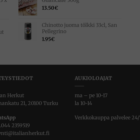
3 x
Guanciale 300g
13.50
€
Chinotto juoma tölkki 33cl, San
Pellegrino
ut
1.95
€
TEYSTIEDOT
AUKIOLOAJAT
ian Herkut
ma – pe 10-17
nankatu 21, 20100 Turku
la 10-14
tsApp
Verkkokauppa palvelee 24/
.
044 2359519
nti@italianherkut.fi