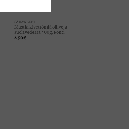
SÄILYKKEET
Mustia kivettömiä oliiveja
suolavedessä 400g, Ponti
4.90
€