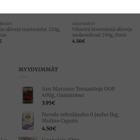
YKKEET
SÄILYKKEET
ia oliiveja marinoidut 320g,
Vihreitä kivettömiä oliiveja
zza
suolavedessä 290g, Ponti
€
4.50
€
MYYDYIMMÄT
San Marzano Tomaatteja DOP
400g, Gustarosso
3.95
€
,
Nuvola vehnäjauho 0 jauho 1kg,
Mulino Caputo
4.50
€