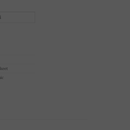
kkeet
ic