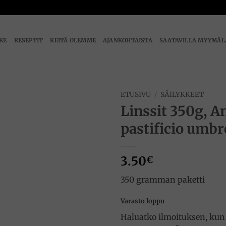
IKE
RESEPTIT
KEITÄ OLEMME
AJANKOHTAISTA
SAATAVILLA MYYMÄL
ETUSIVU
/
SÄILYKKEET
Linssit 350g, A
Add to
pastificio umbr
wishlist
3.50
€
350 gramman paketti
Varasto loppu
Haluatko ilmoituksen, kun 