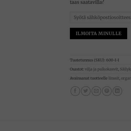
taas saatavilla?
ILMOITA MINULLE
Tuotetunnus (SKU):
600-1-1
Osastot:
vilja ja palkokasvit
,
Säily
Avainsanat tuotteelle
linssit
,
organ