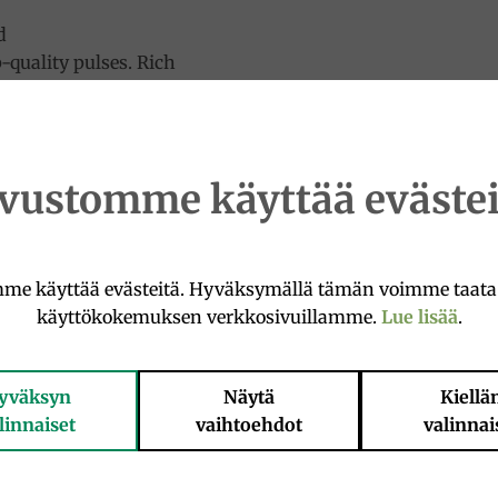
d
p-quality pulses. Rich
alian ingredient
s winter soups.
ivustomme käyttää evästei
me käyttää evästeitä. Hyväksymällä tämän voimme taat
käyttökokemuksen verkkosivuillamme.
Lue lisää
.
yväksyn
Näytä
Kiellä
linnaiset
vaihtoehdot
valinnai
Add to
Add 
wishlist
wishl