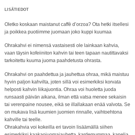
LISÄTIEDOT
Oletko koskaan maistanut caffè d’orzoa? Ota hetki itsellesi
ja poikkea puotiimme juomaan joko kuppi kuumaa
Ohrakahvi ei nimensä vastaisesti ole lainkaan kahvia,
vaan täysin kofeiiniton kahvin tai teen tapaan nautittavaksi
tarkoitettu kuuma juoma paahdetusta ohrasta.
Ohrakahvi on paahdettua ja jauhettua ohraa, mikä maistuu
hyvin paljon kahvilta, joten sillä voi esimerkiksi korvata
helposti kahvin liikajuontia. Ohraa voi huoletta juoda
runsaasti päivän aikana, ilman että vatsa menee sekaisin
tai verenpaine nousee, eikä se illallakaan enää valvota. Se
on mukava lisä kuumien juomien rinnalle, vaihtoehtona
kahville tai teelle.
Ohrakahvia voi kokeilla eri tavoin lisäämällä siihen
esimerkiksi kaakaojuomajauhetta, kardemummaa, kanelia,