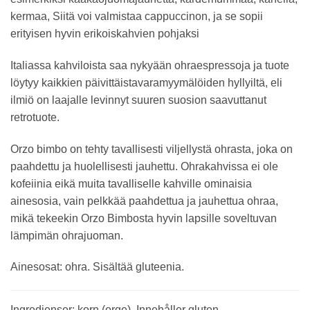
kermaa, Siitä voi valmistaa cappuccinon, ja se sopii
erityisen hyvin erikoiskahvien pohjaksi
Italiassa kahviloista saa nykyään ohraespressoja ja tuote
löytyy kaikkien päivittäistavaramyymälöiden hyllyiltä, eli
ilmiö on laajalle levinnyt suuren suosion saavuttanut
retrotuote.
Orzo bimbo on tehty tavallisesti viljellystä ohrasta, joka on
paahdettu ja huolellisesti jauhettu. Ohrakahvissa ei ole
kofeiinia eikä muita tavalliselle kahville ominaisia
ainesosia, vain pelkkää paahdettua ja jauhettua ohraa,
mikä tekeekin Orzo Bimbosta hyvin lapsille soveltuvan
lämpimän ohrajuoman.
Ainesosat:
ohra. Sisältää gluteenia.
Ingredienser:
korn (orge). Innehåller gluten.