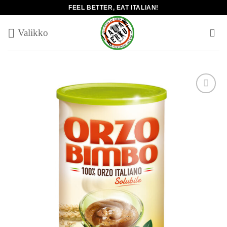
Skip
FEEL BETTER, EAT ITALIAN!
to
content
Add to
wishlist