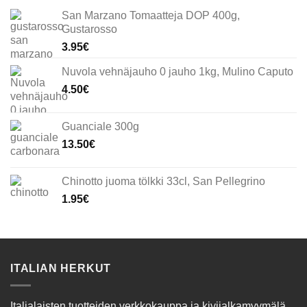
San Marzano Tomaatteja DOP 400g,
Gustarosso
3.95
€
Nuvola vehnäjauho 0 jauho 1kg, Mulino Caputo
4.50
€
Guanciale 300g
13.50
€
Chinotto juoma tölkki 33cl, San Pellegrino
1.95
€
ITALIAN HERKUT
Italialaisten tuotteiden verkkokauppa ja kivijalkamyymälä