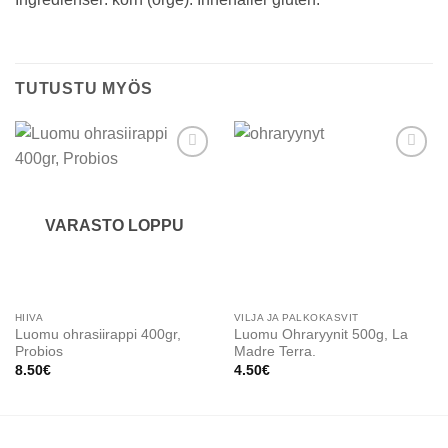
TUTUSTU MYÖS
Add to
Add to
wishlist
wishlist
VARASTO LOPPU
HIIVA
VILJA JA PALKOKASVIT
Luomu ohrasiirappi 400gr,
Luomu Ohraryynit 500g, La
Probios
Madre Terra.
8.50
€
4.50
€