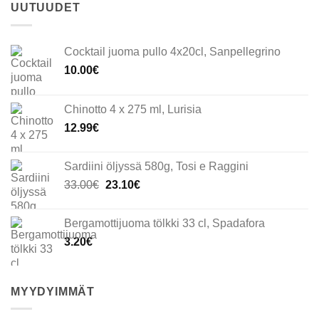
UUTUUDET
Cocktail juoma pullo 4x20cl, Sanpellegrino
10.00
€
Chinotto 4 x 275 ml, Lurisia
12.99
€
Sardiini öljyssä 580g, Tosi e Raggini
Alkuperäinen
Nykyinen
33.00
€
23.10
€
hinta
hinta
oli:
on:
Bergamottijuoma tölkki 33 cl, Spadafora
33.00€.
23.10€.
3.20
€
MYYDYIMMÄT