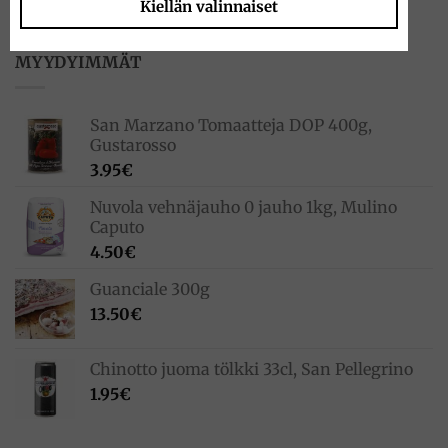
Kiellän valinnaiset
MYYDYIMMÄT
San Marzano Tomaatteja DOP 400g,
Gustarosso
3.95
€
Nuvola vehnäjauho 0 jauho 1kg, Mulino
Caputo
4.50
€
Guanciale 300g
13.50
€
Chinotto juoma tölkki 33cl, San Pellegrino
1.95
€