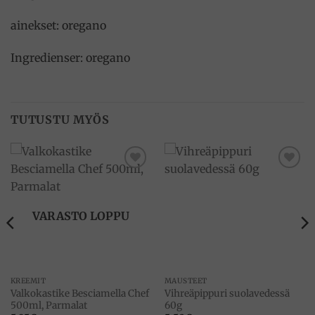
ainekset: oregano
Ingredienser: oregano
TUTUSTU MYÖS
Add to
Add to
wishlist
wishlist
VARASTO LOPPU
KREEMIT
MAUSTEET
Valkokastike Besciamella Chef
Vihreäpippuri suolavedessä
500ml, Parmalat
60g