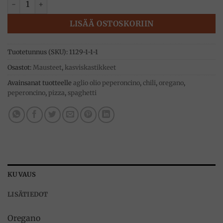
LISÄÄ OSTOSKORIIN
Tuotetunnus (SKU):
1129-1-1-1
Osastot:
Mausteet
,
kasviskastikkeet
Avainsanat tuotteelle
aglio olio peperoncino
,
chili
,
oregano
,
peperoncino
,
pizza
,
spaghetti
KUVAUS
LISÄTIEDOT
Oregano