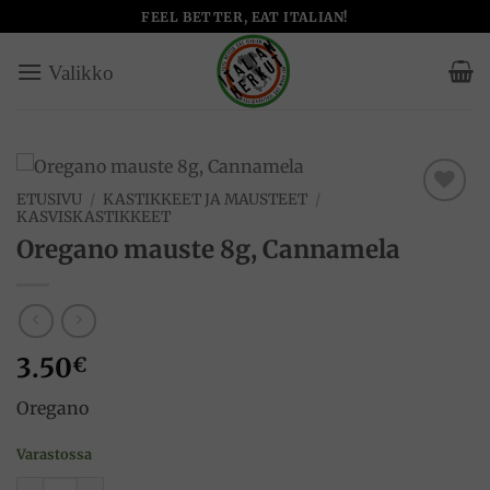
Skip
FEEL BETTER, EAT ITALIAN!
to
content
ETUSIVU
/
KASTIKKEET JA MAUSTEET
/
KASVISKASTIKKEET
Add to
wishlist
Oregano mauste 8g, Cannamela
3.50
€
Oregano
Varastossa
Oregano mauste 8g, Cannamela määrä