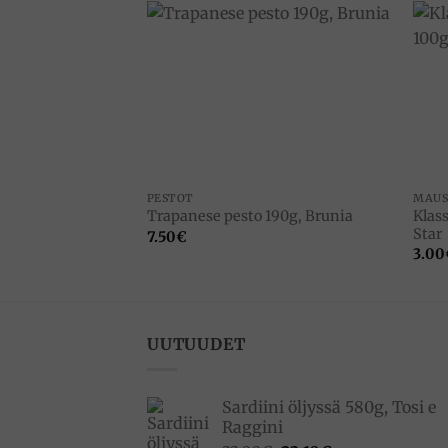
Add to
wishlist
PESTOT
MAUS
Klass
Trapanese pesto 190g, Brunia
Star
7.50
€
3.00
UUTUUDET
Sardiini öljyssä 580g, Tosi e
Raggini