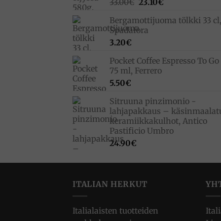
Alkuperäinen
Nykyinen
33.00
€
23.10
€
hinta
hinta
Bergamottijuoma tölkki 33 cl
oli:
on:
Spadafora
33.00€.
23.10€.
3.20
€
Pocket Coffee Espresso To Go 
75 ml, Ferrero
5.50
€
Sitruuna pinzimonio -
lahjapakkaus – käsinmaalat
keramiikkakulhot, Antico
Pastificio Umbro
24.90
€
ITALIAN HERKUT
YH
Italialaisten tuotteiden
Ital