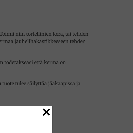
mii niin tortellinien kera, tai tehden
kermaa jauhelihakastikkeeseen tehden
n todetakseasi että kerma on
tuote tulee säilyttää jääkaapissa ja