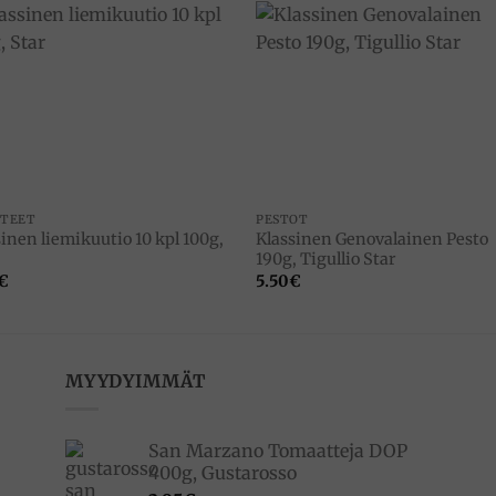
Add to
Add 
wishlist
wishl
TEET
PESTOT
inen liemikuutio 10 kpl 100g,
Klassinen Genovalainen Pesto
190g, Tigullio Star
€
5.50
€
MYYDYIMMÄT
San Marzano Tomaatteja DOP
400g, Gustarosso