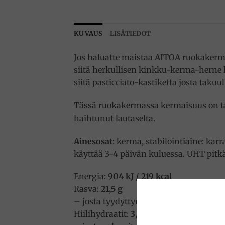
KUVAUS
LISÄTIEDOT
Jos haluatte maistaa AITOA ruokakermaa
siitä herkullisen kinkku-kerma-herne 
siitä pasticciato-kastiketta josta taku
Tässä ruokakermassa kermaisuus on taa
haihtunut lautaselta.
Ainesosat
: kerma, stabilointiaine: kar
käyttää 3-4 päivän kuluessa. UHT pitk
Energia:
904 kJ / 219 kcal
Rasva:
21,5 g
– josta tyydyttyneitä:
14,4 g
Hiilihydraatit:
3,8 g