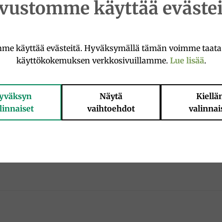
ivustomme käyttää evästei
me käyttää evästeitä. Hyväksymällä tämän voimme taat
del: karragenan. helmjölk, grädde, vetemjöl, majsstärkelse,
käyttökokemuksen verkkosivuillamme.
Lue lisää
.
tur.
yväksyn
Näytä
Kiellä
linnaiset
vaihtoehdot
valinnai