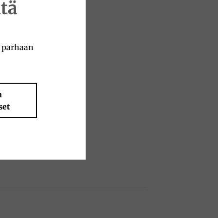
tä
a parhaan
 salt.
n
set