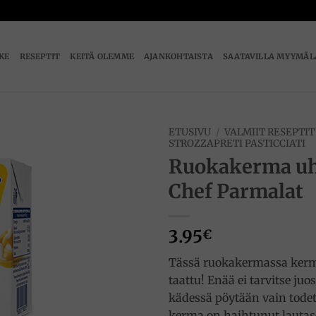
IKE
RESEPTIT
KEITÄ OLEMME
AJANKOHTAISTA
SAATAVILLA MYYMÄL
ETUSIVU
/
VALMIIT RESEPTIT
STROZZAPRETI PASTICCIATI
Ruokakerma uh
Add to
wishlist
Chef Parmalat
3.95
€
Tässä ruokakermassa ker
taattu! Enää ei tarvitse juo
kädessä pöytään vain todet
kerma on haihtunut lautase