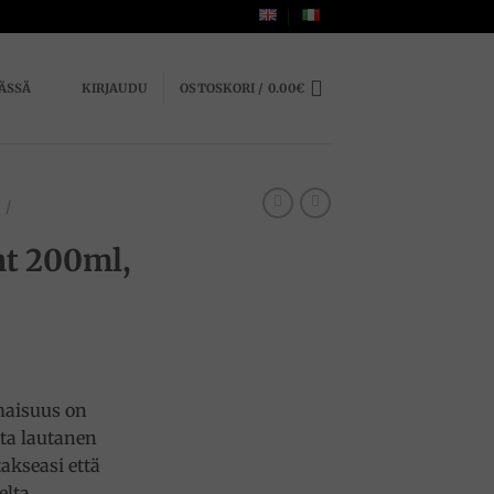
ÄSSÄ
KIRJAUDU
OSTOSKORI /
0.00
€
/
t 200ml,
maisuus on
sta lautanen
akseasi että
lta.