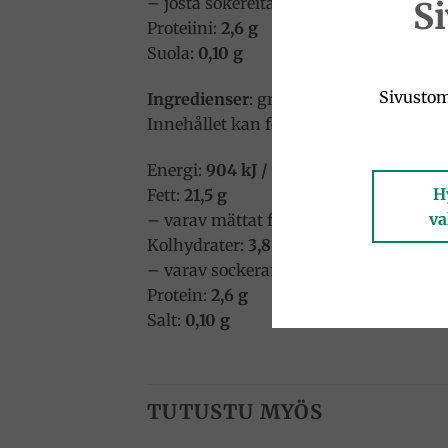
– josta sokereita:
3,8 g
S
Proteiini:
2,6 g
Suola:
0,10 g
Sivustom
Ingredienser
: grädde, stabiliseringsme
Innehållet kan förvaras i rumstempera
Energi:
904 kJ / 219 kcal
H
Fett:
21,5 g
va
– varav mättat fett:
14,4 g
Kolhydrater:
3,8 g
– varav sockerarter:
3,8 g
Protein:
2,6 g
Salt:
0,10 g
TUTUSTU MYÖS