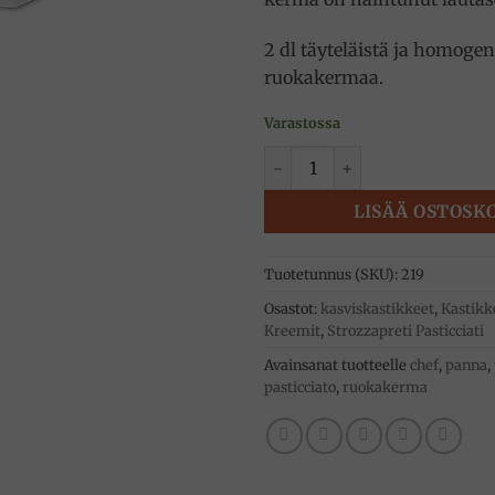
2 dl täyteläistä ja homogen
ruokakermaa.
Varastossa
Ruokakerma uht 200ml, Chef
LISÄÄ OSTOSK
Tuotetunnus (SKU):
219
Osastot:
kasviskastikkeet
,
Kastikk
Kreemit
,
Strozzapreti Pasticciati
Avainsanat tuotteelle
chef
,
panna
,
pasticciato
,
ruokakerma