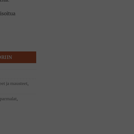
isoitua
 Parmalat määrä
ORIIN
eet ja mausteet
,
parmalat
,