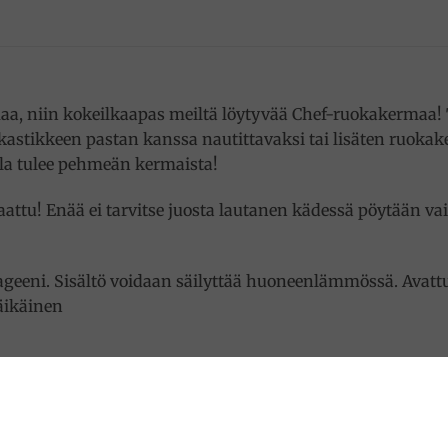
, niin kokeilkaapas meiltä löytyvää Chef-ruokakermaa! Toi
kastikkeen pastan kanssa nautittavaksi tai lisäten ruoka
ulla tulee pehmeän kermaista!
ttu! Enää ei tarvitse juosta lautanen kädessä pöytään vai
rageeni. Sisältö voidaan säilyttää huoneenlämmössä. Avattu 
äikäinen