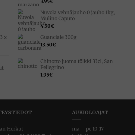
3.95
€
,
Nuvola vehnäjauho 0 jauho 1kg,
Mulino Caputo
4.50
€
3 x
Guanciale 300g
13.50
€
Chinotto juoma tölkki 33cl, San
Pellegrino
ut
1.95
€
TEYSTIEDOT
AUKIOLOAJAT
ian Herkut
ma – pe 10-17