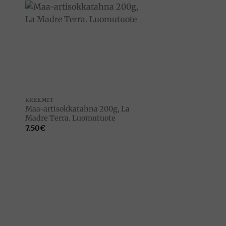
to
Add to
ist
wishlist
VARASTO
KREEMIT
SÄILYKKEET
Maa-artisokkatahna 200g, La
Vasikan vatsalauk
Madre Terra. Luomutuote
Simmenthal
7.50
€
6.50
€