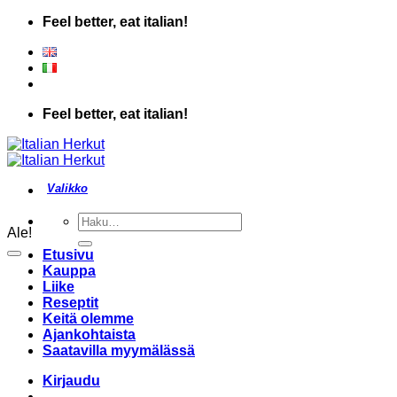
Skip
Feel better, eat italian!
to
content
Feel better, eat italian!
Etsi:
Ale!
Etusivu
Kauppa
Liike
Reseptit
Keitä olemme
Ajankohtaista
Saatavilla myymälässä
Kirjaudu