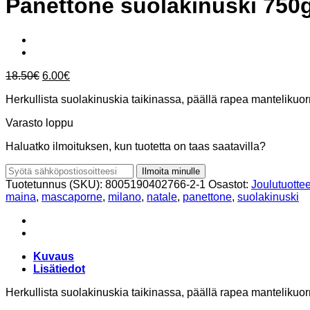
Panettone suolakinuski 750
Alkuperäinen
Nykyinen
18.50
€
6.00
€
hinta
hinta
Herkullista suolakinuskia taikinassa, päällä rapea mantelikuor
oli:
on:
18.50€.
6.00€.
Varasto loppu
Haluatko ilmoituksen, kun tuotetta on taas saatavilla?
Ilmoita minulle
Tuotetunnus (SKU):
8005190402766-2-1
Osastot:
Joulutuottee
maina
,
mascaporne
,
milano
,
natale
,
panettone
,
suolakinuski
Kuvaus
Lisätiedot
Herkullista suolakinuskia taikinassa, päällä rapea mantelikuorr