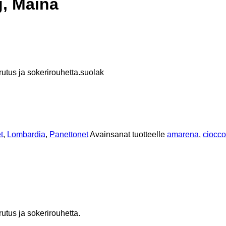
g, Maina
rutus ja sokerirouhetta.suolak
t
,
Lombardia
,
Panettonet
Avainsanat tuotteelle
amarena
,
ciocco
utus ja sokerirouhetta.