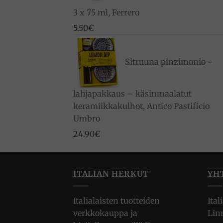
3 x 75 ml, Ferrero
5.50
€
Sitruuna pinzimonio -
lahjapakkaus – käsinmaalatut
keramiikkakulhot, Antico Pastificio
Umbro
24.90
€
ITALIAN HERKUT
YH
Italialaisten tuotteiden
Ital
verkkokauppa ja
Lin