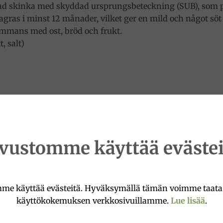
kad skinka med skyddad ursprungsbeteckning (SUB), som p
lagras i minst 12 månader, vilket ger en mild och något sö
lsammans med ost, bröd och frukt.
, salt)
ivustomme käyttää evästei
me käyttää evästeitä. Hyväksymällä tämän voimme taat
käyttökokemuksen verkkosivuillamme.
Lue lisää
.