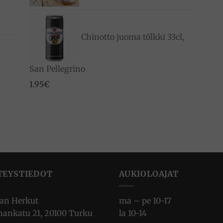
Chinotto juoma tölkki 33cl,
San Pellegrino
1.95
€
TEYSTIEDOT
AUKIOLOAJAT
ian Herkut
ma – pe 10-17
nankatu 21, 20100 Turku
la 10-14