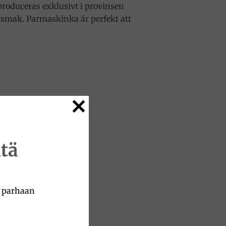
roduceras exklusivt i provinsen
t smak. Parmaskinka är perfekt att
tä
a parhaan