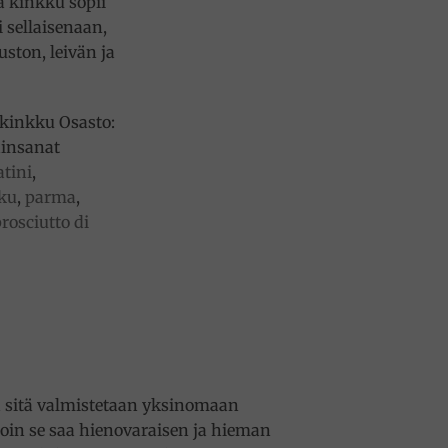
 kinkku sopii
 sellaisenaan,
uston, leivän ja
kinkku
Osasto:
insanat
tini
,
ku
,
parma
,
rosciutto di
ja sitä valmistetaan yksinomaan
oin se saa hienovaraisen ja hieman