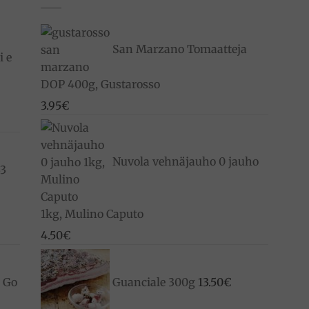
San Marzano Tomaatteja
i e
DOP 400g, Gustarosso
3.95
€
Nuvola vehnäjauho 0 jauho
33
1kg, Mulino Caputo
4.50
€
o Go
Guanciale 300g
13.50
€