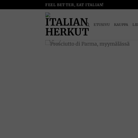
Skip
FEEL BETTER, EAT ITALIAN!
to
content
ETUSIVU
KAUPPA
LI