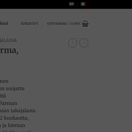
ÄSSÄ
KIRJAUDU
OSTOSKORI /
0.00
€
MÄLÄSSÄ
arma,
inen
on suojattu
itä
 Parman
ian takajalasta
12 kuukautta,
en ja hieman