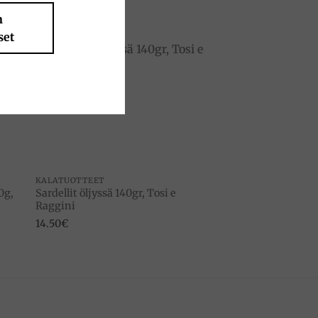
n
set
to
Add to
ist
wishlist
KALATUOTTEET
0g,
Sardellit öljyssä 140gr, Tosi e
Raggini
14.50
€