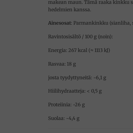
makean maun. Tämä raaka kinkku sopii
hedelmien kanssa.
Ainesosat
: Parmankinkku (sianliha, 
Ravintosisältö / 100 g (noin):
Energia: 267 kcal (≈ 1113 kJ)
Rasvaa: 18 g
josta tyydyttyneitä: ~6,1 g
Hiilihydraatteja: < 0,5 g
Proteiinia: ~26 g
Suolaa: ~4,4 g