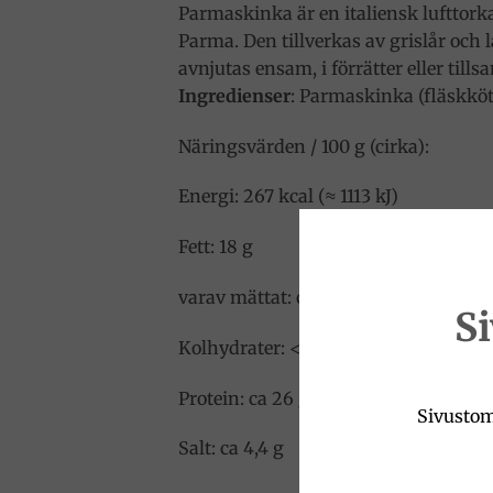
Parmaskinka är en italiensk lufttor
Parma. Den tillverkas av grislår och 
avnjutas ensam, i förrätter eller til
Ingredienser
: Parmaskinka (fläskkött
Näringsvärden / 100 g (cirka):
Energi: 267 kcal (≈ 1113 kJ)
Fett: 18 g
varav mättat: ca 6,1 g
S
Kolhydrater: < 0,5 g
Protein: ca 26 g
Sivustom
Salt: ca 4,4 g