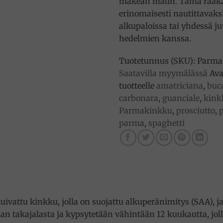
makean maun. Tämä raaka
erinomaisesti nautittavaksi
alkupaloissa tai yhdessä ju
hedelmien kanssa.
Tuotetunnus (SKU):
Parma
Saatavilla myymälässä
Ava
tuotteelle
amatriciana
,
buca
carbonara
,
guanciale
,
kink
Parmakinkku
,
prosciutto
,
p
parma
,
spaghetti
ivattu kinkku, jolla on suojattu alkuperänimitys (SAA), 
 takajalasta ja kypsytetään vähintään 12 kuukautta, joll