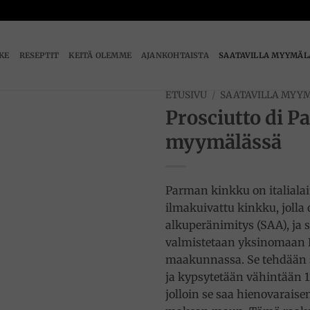
IKE
RESEPTIT
KEITÄ OLEMME
AJANKOHTAISTA
SAATAVILLA MYYMÄL
ETUSIVU
/
SAATAVILLA MYY
Prosciutto di P
myymälässä
Add to
wishlist
Parman kinkku on italiala
ilmakuivattu kinkku, jolla 
alkuperänimitys (SAA), ja s
valmistetaan yksinomaan
maakunnassa. Se tehdään s
ja kypsytetään vähintään 
jolloin se saa hienovarais