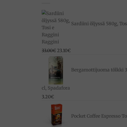
Sardiini öljyssä 580g, Tos
Raggini
Alkuperäinen
Nykyinen
33.00
€
23.10
€
hinta
hinta
oli:
on:
Bergamottijuoma tölkki 
33.00€.
23.10€.
cl, Spadafora
3.20
€
Pocket Coffee Espresso T