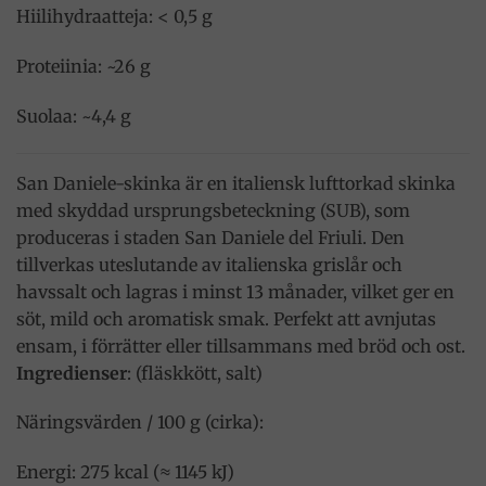
Hiilihydraatteja: < 0,5 g
Proteiinia: ~26 g
Suolaa: ~4,4 g
San Daniele-skinka är en italiensk lufttorkad skinka
med skyddad ursprungsbeteckning (SUB), som
produceras i staden San Daniele del Friuli. Den
tillverkas uteslutande av italienska grislår och
havssalt och lagras i minst 13 månader, vilket ger en
söt, mild och aromatisk smak. Perfekt att avnjutas
ensam, i förrätter eller tillsammans med bröd och ost.
Ingredienser
: (fläskkött, salt)
Näringsvärden / 100 g (cirka):
Energi: 275 kcal (≈ 1145 kJ)