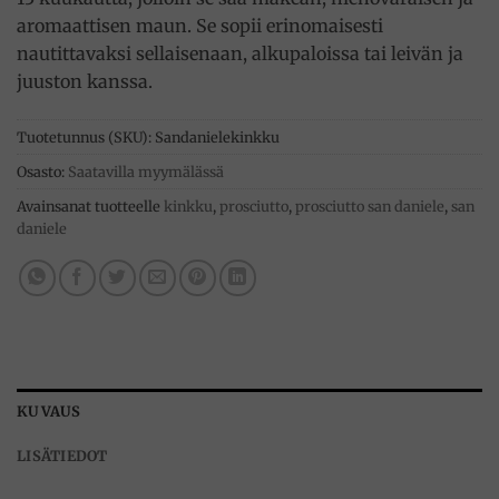
aromaattisen maun. Se sopii erinomaisesti
nautittavaksi sellaisenaan, alkupaloissa tai leivän ja
juuston kanssa.
Tuotetunnus (SKU):
Sandanielekinkku
Osasto:
Saatavilla myymälässä
Avainsanat tuotteelle
kinkku
,
prosciutto
,
prosciutto san daniele
,
san
daniele
KUVAUS
LISÄTIEDOT