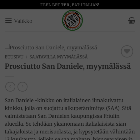
Skip
FEEL BETTER, EAT ITALIAN!
to
content
ETUSIVU
/
SAATAVILLA MYYMÄLÄSSÄ
Add to
Prosciutto San Daniele, myymälässä
wishlist
San Daniele -kinkku on italialainen ilmakuivattu
kinkku, jolla on suojattu alkuperänimitys (SAA). Sitä
valmistetaan San Danielen kaupungissa Friulin
alueella. Se tehdään yksinomaan italialaisista sian
takajaloista ja merisuolasta, ja kypsytetään vähintään
13 kuukautta, jolloin se saa makean, hienovaraisen ja