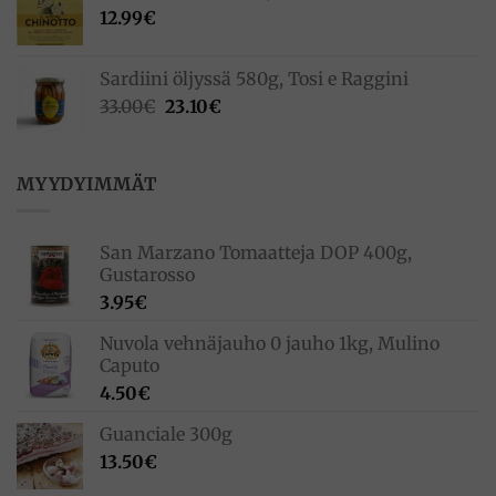
12.99
€
Sardiini öljyssä 580g, Tosi e Raggini
Alkuperäinen
Nykyinen
33.00
€
23.10
€
hinta
hinta
oli:
on:
33.00€.
23.10€.
MYYDYIMMÄT
San Marzano Tomaatteja DOP 400g,
Gustarosso
3.95
€
Nuvola vehnäjauho 0 jauho 1kg, Mulino
Caputo
4.50
€
Guanciale 300g
13.50
€