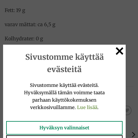
Fett: 19 g
varav mättat: ca 6,5 g
Kolhydrater: 0 g
Protein: ca 26 g
Sivustomme käyttää
Salt: ca 4,4 g
evästeitä
Sivustomme käyttää evästeitä.
Hyväksymällä tämän voimme taata
TUTUSTU MYÖS
parhaan käyttökokemuksen
verkkosivuillamme.
Lue lisää
.
Add to
Add to
wishlist
wishlist
Hyväksyn valinnaiset