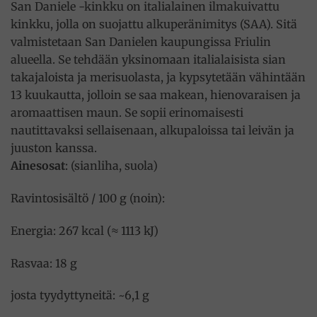
San Daniele -kinkku on italialainen ilmakuivattu
kinkku, jolla on suojattu alkuperänimitys (SAA). Sitä
valmistetaan San Danielen kaupungissa Friulin
alueella. Se tehdään yksinomaan italialaisista sian
takajaloista ja merisuolasta, ja kypsytetään vähintään
13 kuukautta, jolloin se saa makean, hienovaraisen ja
aromaattisen maun. Se sopii erinomaisesti
nautittavaksi sellaisenaan, alkupaloissa tai leivän ja
juuston kanssa.
Ainesosat
: (sianliha, suola)
Ravintosisältö / 100 g (noin):
Energia: 267 kcal (≈ 1113 kJ)
Rasvaa: 18 g
josta tyydyttyneitä: ~6,1 g