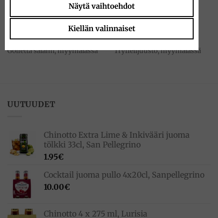
Näytä vaihtoehdot
Kiellän valinnaiset
SAATAVILLA MYYMÄLÄSSÄ
SAATAVILLA MYYMÄLÄSSÄ
Golfetta salami, myymälässä
Tryffelijuusto, myymälässä
UUTUUDET
Chinotto Extra Lime & Inkivääri juoma
tölkki 33cl, San Pellegrino
1.95
€
Cocktail juoma pullo 4x20cl, Sanpellegrino
10.00
€
Chinotto 4 x 275 ml, Lurisia