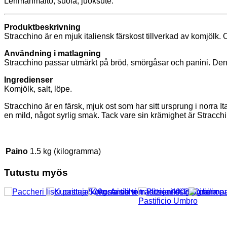
Lehmänmaito, suola, juoksute.
Produktbeskrivning
Stracchino är en mjuk italiensk färskost tillverkad av komjölk.
Användning i matlagning
Stracchino passar utmärkt på bröd, smörgåsar och panini. Den s
Ingredienser
Komjölk, salt, löpe.
Stracchino är en färsk, mjuk ost som har sitt ursprung i norra
en mild, något syrlig smak. Tack vare sin krämighet är Stracchi
Paino
1.5 kg (kilogramma)
Tutustu myös