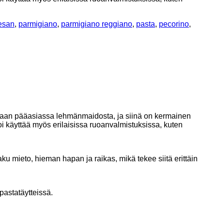
esan
,
parmigiano
,
parmigiano reggiano
,
pasta
,
pecorino
,
tetaan pääasiassa lehmänmaidosta, ja siinä on kermainen
oi käyttää myös erilaisissa ruoanvalmistuksissa, kuten
 mieto, hieman hapan ja raikas, mikä tekee siitä erittäin
pastatäytteissä.