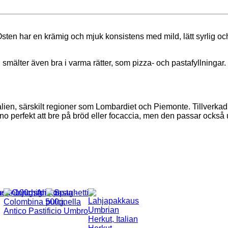
 Osten har en krämig och mjuk konsistens med mild, lätt syrlig o
mälter även bra i varma rätter, som pizza- och pastafyllningar.
 Italien, särskilt regioner som Lombardiet och Piemonte. Tillver
no perfekt att bre på bröd eller focaccia, men den passar också u