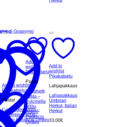
Add to
Add to
wishlist
wishlist
Pikakatselu
Pikakatselu
Pastat
Add to wishlist
Lahjapakkaus
Pikakatselu
Spaghetti
Lahjapakkaus
pasta –
Pastat
Umbrian
Pulcinella
Herkut, Italian
500g,
Conchiglie pasta –
Herkut
Antico
Colombina 500g,
Pastificio
Antico Pastificio Umbro
33.00
€
Umbro