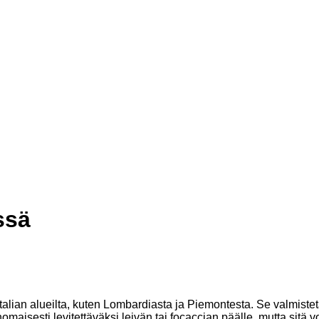
ssä
Italian alueilta, kuten Lombardiasta ja Piemontesta. Se valmis
aisesti levitettäväksi leivän tai focaccian päälle, mutta sitä v