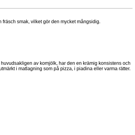
ch fräsch smak, vilket gör den mycket mångsidig.
kad huvudsakligen av komjölk, har den en krämig konsistens och
tmärkt i matlagning som på pizza, i piadina eller varma rätter.