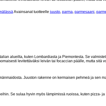
ymälässä
Avainsanat tuotteelle
juusto
,
parma
,
parmesaani
,
parm
Italian alueilta, kuten Lombardiasta ja Piemontesta. Se valmis
aisesti levitettäväksi leivän tai focaccian päälle, mutta sitä v
ehmänmaidosta. Juuston rakenne on kermaisen pehmeä ja sen maku
ineihin. Se sulaa hyvin myös lämpimissä ruoissa, kuten pizza- ja 