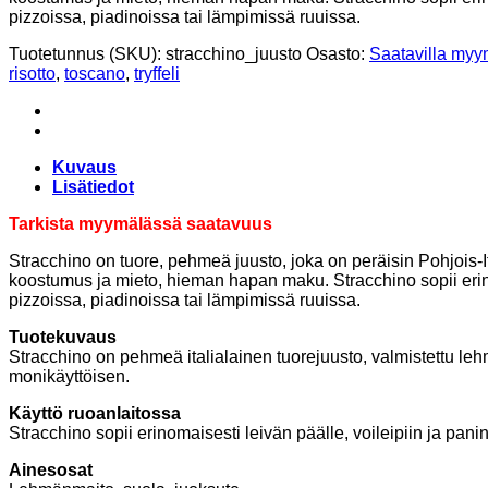
pizzoissa, piadinoissa tai lämpimissä ruuissa.
Tuotetunnus (SKU):
stracchino_juusto
Osasto:
Saatavilla my
risotto
,
toscano
,
tryffeli
Kuvaus
Lisätiedot
Tarkista myymälässä saatavuus
Stracchino on tuore, pehmeä juusto, joka on peräisin Pohjois-
koostumus ja mieto, hieman hapan maku. Stracchino sopii erinom
pizzoissa, piadinoissa tai lämpimissä ruuissa.
Tuotekuvaus
Stracchino on pehmeä italialainen tuorejuusto, valmistettu l
monikäyttöisen.
Käyttö ruoanlaitossa
Stracchino sopii erinomaisesti leivän päälle, voileipiin ja pan
Ainesosat