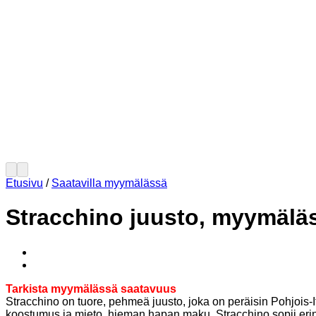
Etusivu
/
Saatavilla myymälässä
Stracchino juusto, myymälä
Tarkista myymälässä saatavuus
Stracchino on tuore, pehmeä juusto, joka on peräisin Pohjois-
koostumus ja mieto, hieman hapan maku. Stracchino sopii erinom