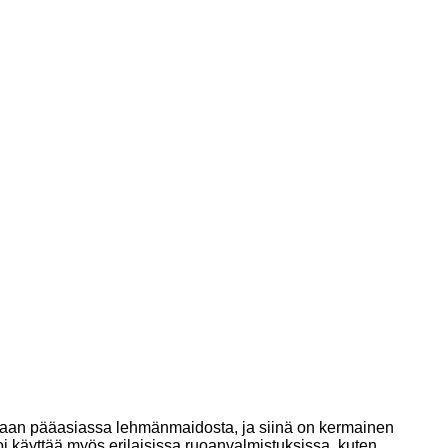
tetaan pääasiassa lehmänmaidosta, ja siinä on kermainen
oi käyttää myös erilaisissa ruoanvalmistuksissa, kuten