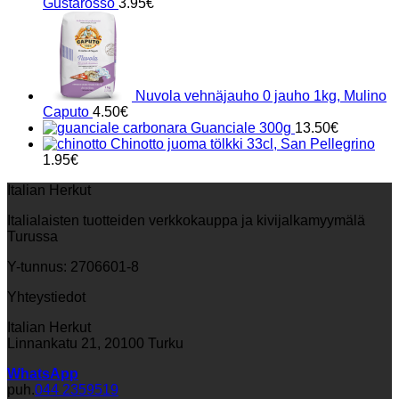
Gustarosso
3.95
€
Nuvola vehnäjauho 0 jauho 1kg, Mulino
Caputo
4.50
€
Guanciale 300g
13.50
€
Chinotto juoma tölkki 33cl, San Pellegrino
1.95
€
Italian Herkut
Italialaisten tuotteiden verkkokauppa ja kivijalkamyymälä
Turussa
Y-tunnus: 2706601-8
Yhteystiedot
Italian Herkut
Linnankatu 21, 20100 Turku
WhatsApp
puh.
044 2359519