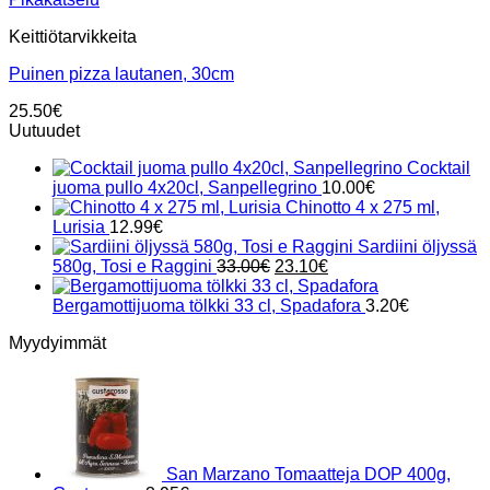
Keittiötarvikkeita
Puinen pizza lautanen, 30cm
25.50
€
Uutuudet
Cocktail
juoma pullo 4x20cl, Sanpellegrino
10.00
€
Chinotto 4 x 275 ml,
Lurisia
12.99
€
Sardiini öljyssä
Alkuperäinen
Nykyinen
580g, Tosi e Raggini
33.00
€
23.10
€
hinta
hinta
oli:
on:
Bergamottijuoma tölkki 33 cl, Spadafora
3.20
€
33.00€.
23.10€.
Myydyimmät
San Marzano Tomaatteja DOP 400g,