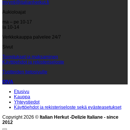
myynti@italianherkut.fi
Aukioloajat
ma – pe 10-17
la 10-14
Verkkokauppa palvelee 24/7
Sivut
Toimitukset ja maksaminen
Käyttöehdot ja rekisteriseloste
Tuotteiden tietosivulle
OIVA
Etusivu
Kauppa
Yhteystiedot
Käyttöehdot ja rekisteriseloste sekä evästeasetukset
Copyright 2026 ©
Italian Herkut -Delizie Italiane - since
2012