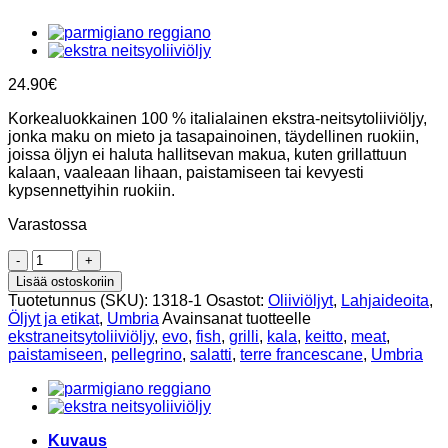
24.90
€
Korkealuokkainen 100 % italialainen ekstra-neitsytoliiviöljy,
jonka maku on mieto ja tasapainoinen, täydellinen ruokiin,
joissa öljyn ei haluta hallitsevan makua, kuten grillattuun
kalaan, vaaleaan lihaan, paistamiseen tai kevyesti
kypsennettyihin ruokiin.
Varastossa
Sorella
Luna,
Lisää ostoskoriin
Ekstra
Tuotetunnus (SKU):
1318-1
Osastot:
Oliiviöljyt
,
Lahjaideoita
,
neitsytoliiviöljy,
Öljyt ja etikat
,
Umbria
Avainsanat tuotteelle
500ml,
ekstraneitsytoliiviöljy
,
evo
,
fish
,
grilli
,
kala
,
keitto
,
meat
,
Terre
paistamiseen
,
pellegrino
,
salatti
,
terre francescane
,
Umbria
francescane
määrä
Kuvaus