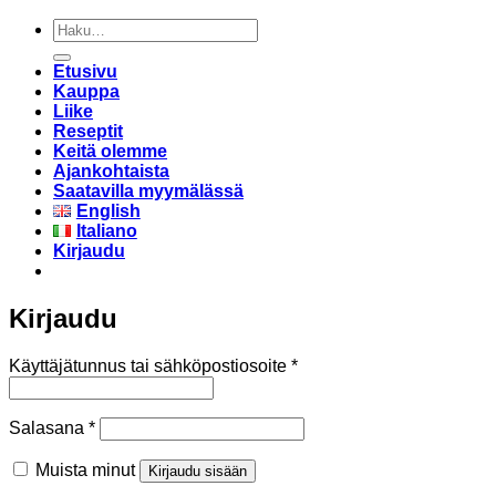
Etsi:
Etusivu
Kauppa
Liike
Reseptit
Keitä olemme
Ajankohtaista
Saatavilla myymälässä
English
Italiano
Kirjaudu
Kirjaudu
Vaaditaan
Käyttäjätunnus tai sähköpostiosoite
*
Vaaditaan
Salasana
*
Muista minut
Kirjaudu sisään