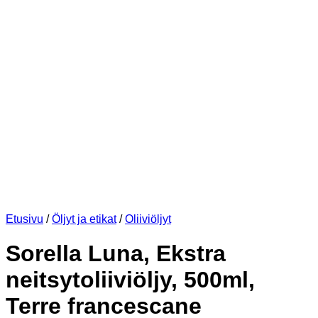
Etusivu
/
Öljyt ja etikat
/
Oliiviöljyt
Sorella Luna, Ekstra
neitsytoliiviöljy, 500ml,
Terre francescane