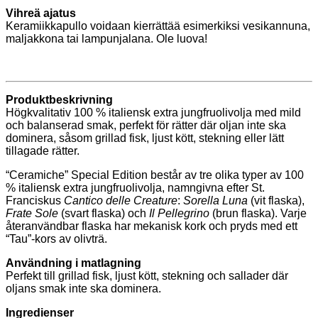
Vihreä ajatus
Keramiikkapullo voidaan kierrättää esimerkiksi vesikannuna,
maljakkona tai lampunjalana. Ole luova!
Produktbeskrivning
Högkvalitativ 100 % italiensk extra jungfruolivolja med mild
och balanserad smak, perfekt för rätter där oljan inte ska
dominera, såsom grillad fisk, ljust kött, stekning eller lätt
tillagade rätter.
“Ceramiche” Special Edition består av tre olika typer av 100
% italiensk extra jungfruolivolja, namngivna efter St.
Franciskus
Cantico delle Creature
:
Sorella Luna
(vit flaska),
Frate Sole
(svart flaska) och
Il Pellegrino
(brun flaska). Varje
återanvändbar flaska har mekanisk kork och pryds med ett
“Tau”-kors av olivträ.
Användning i matlagning
Perfekt till grillad fisk, ljust kött, stekning och sallader där
oljans smak inte ska dominera.
Ingredienser