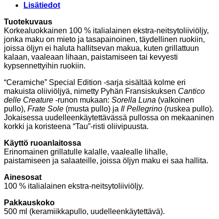
Lisätiedot
Tuotekuvaus
Korkealuokkainen 100 % italialainen ekstra-neitsytoliiviöljy,
jonka maku on mieto ja tasapainoinen, täydellinen ruokiin,
joissa öljyn ei haluta hallitsevan makua, kuten grillattuun
kalaan, vaaleaan lihaan, paistamiseen tai kevyesti
kypsennettyihin ruokiin.
“Ceramiche” Special Edition -sarja sisältää kolme eri
makuista oliiviöljyä, nimetty Pyhän Fransiskuksen
Cantico
delle Creature
-runon mukaan:
Sorella Luna
(valkoinen
pullo),
Frate Sole
(musta pullo) ja
Il Pellegrino
(ruskea pullo).
Jokaisessa uudelleenkäytettävässä pullossa on mekaaninen
korkki ja koristeena “Tau”-risti oliivipuusta.
Käyttö ruoanlaitossa
Erinomainen grillatulle kalalle, vaalealle lihalle,
paistamiseen ja salaateille, joissa öljyn maku ei saa hallita.
Ainesosat
100 % italialainen ekstra-neitsytoliiviöljy.
Pakkauskoko
500 ml (keramiikkapullo, uudelleenkäytettävä).