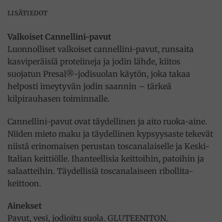
LISÄTIEDOT
Valkoiset Cannellini-pavut
Luonnolliset valkoiset cannellini-pavut, runsaita
kasviperäisiä proteiineja ja jodin lähde, kiitos
suojatun Presal®-jodisuolan käytön, joka takaa
helposti imeytyvän jodin saannin – tärkeä
kilpirauhasen toiminnalle.
Cannellini-pavut ovat täydellinen ja aito ruoka-aine.
Niiden mieto maku ja täydellinen kypsyysaste tekevät
niistä erinomaisen perustan toscanalaiselle ja Keski-
Italian keittiölle. Ihanteellisia keittoihin, patoihin ja
salaatteihin. Täydellisiä toscanalaiseen ribollita-
keittoon.
Ainekset
Pavut, vesi, jodioitu suola. GLUTEENITON.