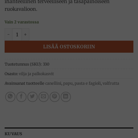
ihanteellinen terveelliseen ja tasapainoiseen
ruokavalioon.
Vain 2 varastossa
Valkoiset Cannellini-pavut 360g, Le conserve della nonna m
LISÄÄ OSTOSKORIIN
Tuotetunnus (SKU):
330
Osasto:
vilja ja palkokasvit
Avainsanat tuotteelle
canellini
,
papu
,
pasta e fagioli
,
valfrutta
KUVAUS