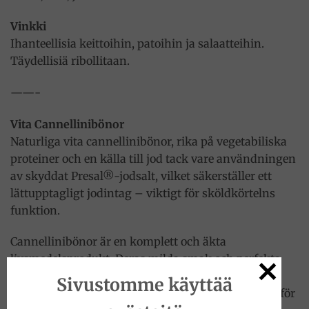
Vinkki
Ihanteellisia keittoihin, patoihin ja salaatteihin.
Täydellisiä ribollitaan.
——-
Vita Cannellinibönor
Naturliga vita cannellinibönor, rika på vegetabiliska
proteiner och en källa till jod tack vare användningen
av skyddat Presal®-jodsalt, vilket säkerställer ett
lättupptagligt jodintag – viktigt för sköldkörtelns
funktion.
Cannellinibönor är en komplett och äkta
livsmedelsprodukt. Deras milda smak och perfekta
kokningsgrad gör dem till en utmärkt bas för det
Sivustomme käyttää
toskanska och mellersta italienska köket. Perfekta för