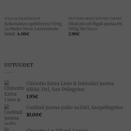
VILJA JA PALKOKASVIT
KEITTORUOKIIN SOPIVAT PASTAT
Kokonainen spelttiryyni 500g,
Ditali piccoli Rigati pastaa 69,
La Madre Terra. Luomutuote
500g, De Cecco
Alkuperäinen
Nykyinen
5.00
€
4.00
€
2.90
€
hinta
hinta
oli:
on:
5.00€.
4.00€.
UUTUUDET
Chinotto Extra Lime & Inkivääri juoma
tölkki 33cl, San Pellegrino
1.95
€
Cocktail juoma pullo 4x20cl, Sanpellegrino
10.00
€
Chinotto 4 x 275 ml, Lurisia