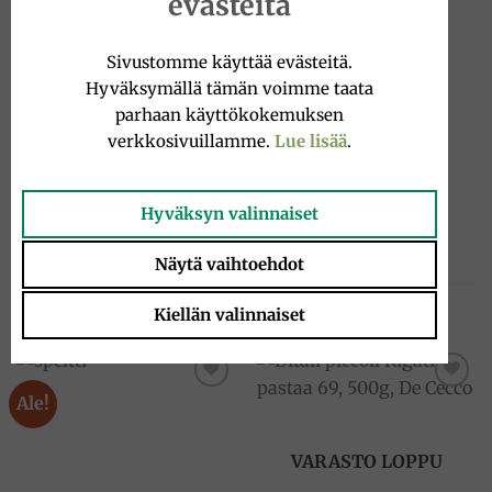
evästeitä
soppor, grytor och sallader. Idealisk för toskansk
ribollita.
Sivustomme käyttää evästeitä.
Ingredienser
Hyväksymällä tämän voimme taata
Bönor, vatten, joderat salt. GLUTENFRI.
parhaan käyttökokemuksen
verkkosivuillamme.
Lue lisää
.
Tips
Perfekta för soppor, grytor och sallader. Idealisk för
ribollita.
Hyväksyn valinnaiset
Näytä vaihtoehdot
TUTUSTU MYÖS
Kiellän valinnaiset
Ale!
Add to
Add to
wishlist
wishlist
VARASTO LOPPU