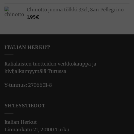
Chinotto juoma tölkki 33cl, San Pellegrino
1.95
€
ITALIAN HERKUT
Italialaisten tuotteiden verkkokauppa ja
kivijalkamyymälä Turussa
Y-tunnus: 2706601-8
YHTEYSTIEDOT
Italian Herkut
Linnankatu 21, 20100 Turku