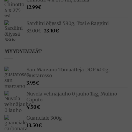
12.99
€
Sardiini öljyssä 580g, Tosi e Raggini
Alkuperäinen
Nykyinen
33.00
€
23.10
€
hinta
hinta
oli:
on:
33.00€.
23.10€.
MYYDYIMMÄT
San Marzano Tomaatteja DOP 400g,
Gustarosso
3.95
€
Nuvola vehnäjauho 0 jauho 1kg, Mulino
Caputo
4.50
€
Guanciale 300g
13.50
€