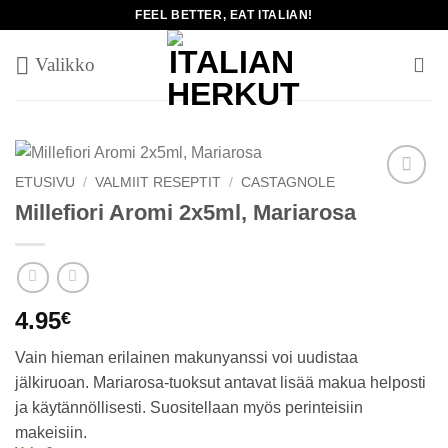
Skip
FEEL BETTER, EAT ITALIAN!
to
content
ETUSIVU
/
VALMIIT RESEPTIT
/
CASTAGNOLE
Add to
Millefiori Aromi 2x5ml, Mariarosa
wishlist
4.95
€
Vain hieman erilainen makunyanssi voi uudistaa
jälkiruoan. Mariarosa-tuoksut antavat lisää makua helposti
ja käytännöllisesti. Suositellaan myös perinteisiin
makeisiin.