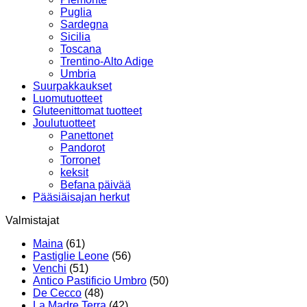
Puglia
Sardegna
Sicilia
Toscana
Trentino-Alto Adige
Umbria
Suurpakkaukset
Luomutuotteet
Gluteenittomat tuotteet
Joulutuotteet
Panettonet
Pandorot
Torronet
keksit
Befana päivää
Pääsiäisajan herkut
Valmistajat
Maina
(61)
Pastiglie Leone
(56)
Venchi
(51)
Antico Pastificio Umbro
(50)
De Cecco
(48)
La Madre Terra
(42)