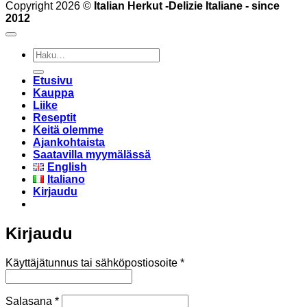
Copyright 2026 ©
Italian Herkut -Delizie Italiane - since
2012
Etsi:
Etusivu
Kauppa
Liike
Reseptit
Keitä olemme
Ajankohtaista
Saatavilla myymälässä
English
Italiano
Kirjaudu
Kirjaudu
Vaaditaan
Käyttäjätunnus tai sähköpostiosoite
*
Vaaditaan
Salasana
*