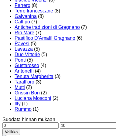
Ferrero
(8)
Terre francescane
(8)
Galvanina
(8)
Callipo
(7)
Antiche tradizioni di Gragnano
(7)
Rio Mare
(7)
Pastifico D'Amalfi Gragnano
(6)
Pavesi
(5)
Lavazza
(5)
Due Vittorie
(5)
Ponti
(5)
Gustarosso
(4)
Antonelli
(4)
Tenuta Margherita
(3)
Tarall'oro
(3)
Mutti
(2)
Grissin Bon
(2)
Luciana Mosconi
(2)
Illy
(1)
Rummo
(1)
Suodata hinnan mukaan
Minimihinta
Maksimihinta
Valikko