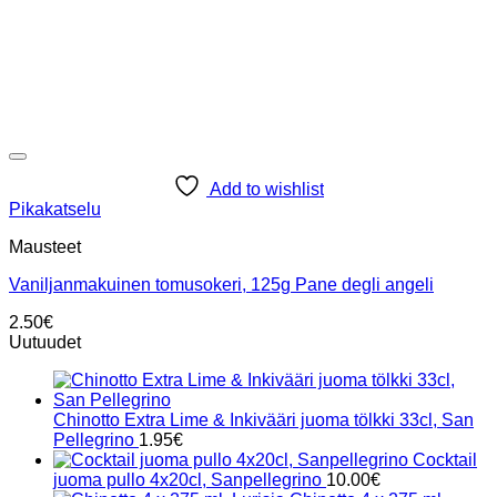
Add to wishlist
Pikakatselu
Mausteet
Vaniljanmakuinen tomusokeri, 125g Pane degli angeli
2.50
€
Uutuudet
Chinotto Extra Lime & Inkivääri juoma tölkki 33cl, San
Pellegrino
1.95
€
Cocktail
juoma pullo 4x20cl, Sanpellegrino
10.00
€