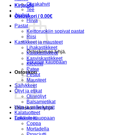
Ohrakahvit
Kirjaudu
Tee
Jauhot
Ostoskori /
0.00
€
Hiiva
Pastat
Keittoruokiin sopivat pastat
Riisi
Kastikkeet ja mausteet
Lihakastikkeet
Ostoskori on tyhjä.
Kalakastikkeet
Kasviskastikkeet
Takaisin kauppaan
Kreemit
Patee
Ostoskori
Pestot
Mausteet
Säilykkeet
Öljyt ja etikat
Oliiviöljyt
Balsamietikat
Vilja ja palkokasvit
Ostoskori on tyhjä.
Kalatuotteet
Takaisin kauppaan
Leikkeleet
Coppa
Mortadella
Prosciutti