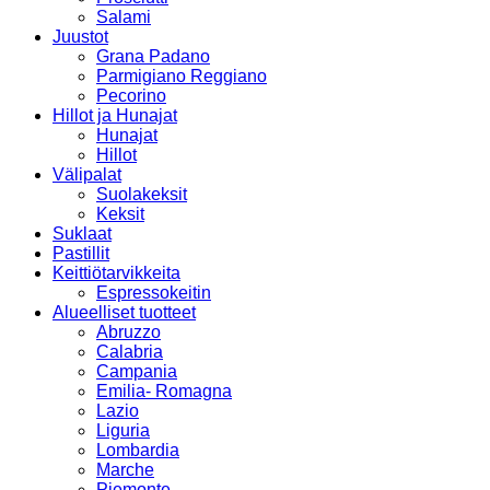
Salami
Juustot
Grana Padano
Parmigiano Reggiano
Pecorino
Hillot ja Hunajat
Hunajat
Hillot
Välipalat
Suolakeksit
Keksit
Suklaat
Pastillit
Keittiötarvikkeita
Espressokeitin
Alueelliset tuotteet
Abruzzo
Calabria
Campania
Emilia- Romagna
Lazio
Liguria
Lombardia
Marche
Piemonte