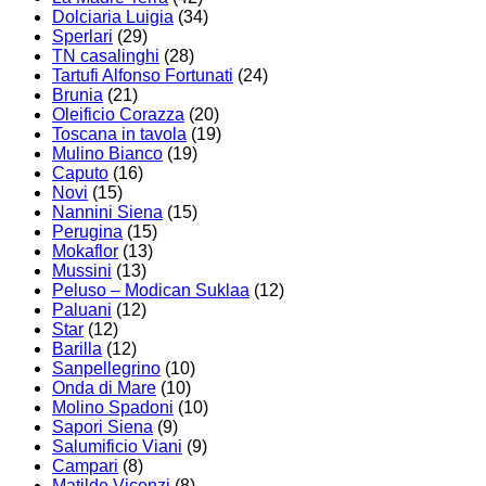
Dolciaria Luigia
(34)
Sperlari
(29)
TN casalinghi
(28)
Tartufi Alfonso Fortunati
(24)
Brunia
(21)
Oleificio Corazza
(20)
Toscana in tavola
(19)
Mulino Bianco
(19)
Caputo
(16)
Novi
(15)
Nannini Siena
(15)
Perugina
(15)
Mokaflor
(13)
Mussini
(13)
Peluso – Modican Suklaa
(12)
Paluani
(12)
Star
(12)
Barilla
(12)
Sanpellegrino
(10)
Onda di Mare
(10)
Molino Spadoni
(10)
Sapori Siena
(9)
Salumificio Viani
(9)
Campari
(8)
Matilde Vicenzi
(8)