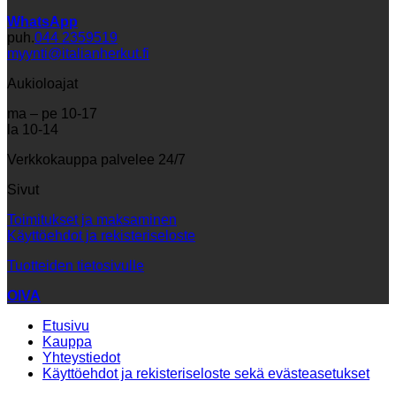
WhatsApp
puh.
044 2359519
myynti@italianherkut.fi
Aukioloajat
ma – pe 10-17
la 10-14
Verkkokauppa palvelee 24/7
Sivut
Toimitukset ja maksaminen
Käyttöehdot ja rekisteriseloste
Tuotteiden tietosivulle
OIVA
Etusivu
Kauppa
Yhteystiedot
Käyttöehdot ja rekisteriseloste sekä evästeasetukset