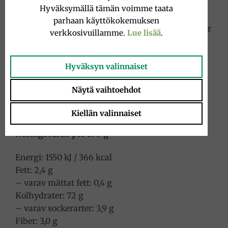
och servera med pastan.
Hyväksymällä tämän voimme taata
parhaan käyttökokemuksen
För en ännu mer autentisk smak kan svarta oliver
verkkosivuillamme.
Lue lisää
.
och kapris tillsättas.
Information om livsmedlen i förpackningen
Hyväksyn valinnaiset
Penne Rigate 400 g
Näytä vaihtoehdot
Ingredienser:
Durumvetesemolina, vatten.
Kiellän valinnaiset
Näringsvärde per 100 g
Energi: 1550 kJ / 366 kcal
Fett: 2,4 g
– varav mättat fett: 0,4 g
Kolhydrater: 72 g
– varav sockerarter: 3,9 g
Fiber: 3,0 g