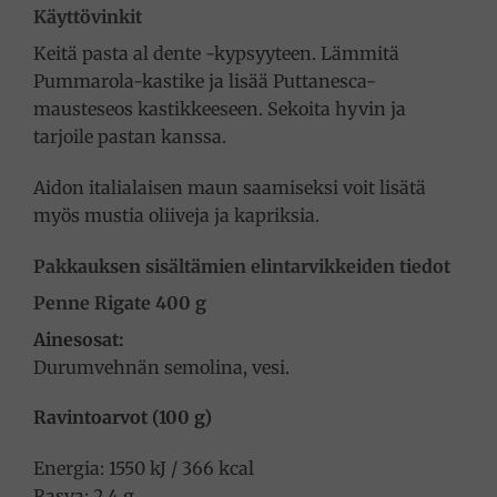
Käyttövinkit
Keitä pasta al dente -kypsyyteen. Lämmitä
Pummarola-kastike ja lisää Puttanesca-
mausteseos kastikkeeseen. Sekoita hyvin ja
tarjoile pastan kanssa.
Aidon italialaisen maun saamiseksi voit lisätä
myös mustia oliiveja ja kapriksia.
Pakkauksen sisältämien elintarvikkeiden tiedot
Penne Rigate 400 g
Ainesosat:
Durumvehnän semolina, vesi.
Ravintoarvot (100 g)
Energia: 1550 kJ / 366 kcal
Rasva: 2,4 g