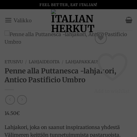
Skip
FEEL BETTER, EAT ITALIAN!
to
content
ETUSIVU
/
LAHJAIDEOITA
/
LAHJAPAKKAUS
Penne alla Puttanesca -lahjakori,
Antico Pastificio Umbro
Add to wishlist
14.50
€
Lahjakori, joka on saanut inspiraationsa yhdestä
Välimeren keittiön tunnetuimmista pastaruoista.