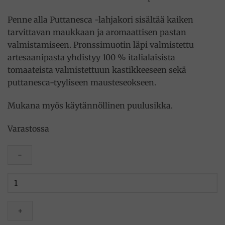
Penne alla Puttanesca -lahjakori sisältää kaiken
tarvittavan maukkaan ja aromaattisen pastan
valmistamiseen. Pronssimuotin läpi valmistettu
artesaanipasta yhdistyy 100 % italialaisista
tomaateista valmistettuun kastikkeeseen sekä
puttanesca-tyyliseen mausteseokseen.
Mukana myös käytännöllinen puulusikka.
Varastossa
Penne
alla
Puttanesca
-
lahjakori,