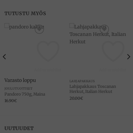
TUTUSTU MYÖS
Add to wishlist
Add to wishlist
Varasto loppu
LAHJAPAKKAUS
Lahjapakkaus Toscanan
JOULUTUOTTEET
Herkut, Italian Herkut
Pandoro 750g, Maina
20.00
€
16.90
€
UUTUUDET