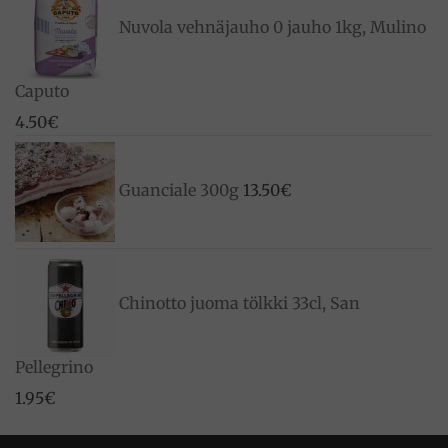
Nuvola vehnäjauho 0 jauho 1kg, Mulino
Caputo
4.50
€
Guanciale 300g
13.50
€
Chinotto juoma tölkki 33cl, San
Pellegrino
1.95
€