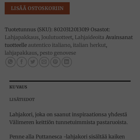
Antico
LISÄÄ OSTOSKORIIN
Pastificio
Umbro
määrä
Tuotetunnus (SKU):
8020312013019
Osastot:
Lahjapakkaus
,
Joulutuotteet
,
Lahjaideoita
Avainsanat
tuotteelle
autentico italiano
,
italian herkut
,
lahjapakkaus
,
pesto genovese
KUVAUS
LISÄTIEDOT
Lahjakori, joka on saanut inspiraationsa yhdestä
Välimeren keittiön tunnetuimmista pastaruoista.
Penne alla Puttanesca -lahjakori sisältää kaiken