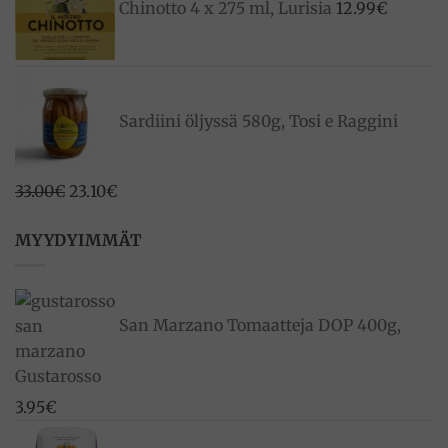
Chinotto 4 x 275 ml, Lurisia
12.99
€
Sardiini öljyssä 580g, Tosi e Raggini
Alkuperäinen
Nykyinen
33.00
€
23.10
€
hinta
hinta
MYYDYIMMÄT
oli:
on:
33.00€.
23.10€.
San Marzano Tomaatteja DOP 400g,
Gustarosso
3.95
€