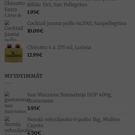
9.50€.
5.50€.
tölkki 33cl, San Pellegrino
1.95
€
Cocktail juoma pullo 4x20cl, Sanpellegrino
10.00
€
Chinotto 4 x 275 ml, Lurisia
12.99
€
MYYDYIMMÄT
San Marzano Tomaatteja DOP 400g,
Gustarosso
3.95
€
Nuvola vehnäjauho 0 jauho 1kg, Mulino
Caputo
4.50
€