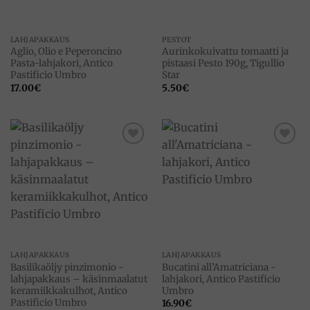
LAHJAPAKKAUS
PESTOT
Aglio, Olio e Peperoncino
Aurinkokuivattu tomaatti ja
Pasta-lahjakori, Antico
pistaasi Pesto 190g, Tigullio
Pastificio Umbro
Star
17.00
€
5.50
€
Add to
Add to
wishlist
wishlist
LAHJAPAKKAUS
LAHJAPAKKAUS
Basilikaöljy pinzimonio -
Bucatini all’Amatriciana -
lahjapakkaus – käsinmaalatut
lahjakori, Antico Pastificio
keramiikkakulhot, Antico
Umbro
Pastificio Umbro
16.90
€