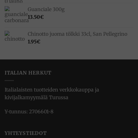
Guanciale 300g
13.50
€
Chinotto juoma tölkki 33cl, San Pellegrino
1.95
€
ITALIAN HERKUT
Italialaisten tuotteiden verkkokauppa ja
kivijalkamyymälä Turussa
Y-tunnus: 2706601-8
YHTEYSTIEDOT