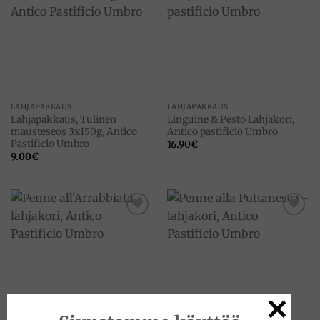
Add to
Add to
wishlist
wishlist
LAHJAPAKKAUS
LAHJAPAKKAUS
Lahjapakkaus, Tulinen
Linguine & Pesto Lahjakori,
mausteseos 3x150g, Antico
Antico pastificio Umbro
Pastificio Umbro
16.90
€
9.00
€
Add to
Add to
wishlist
wishlist