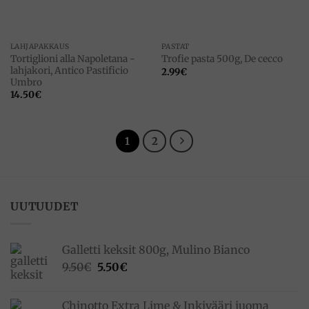
LAHJAPAKKAUS
PASTAT
Tortiglioni alla Napoletana -
Trofie pasta 500g, De cecco
lahjakori, Antico Pastificio
2.99
€
Umbro
14.50
€
1
2
UUTUUDET
Galletti keksit 800g, Mulino Bianco
Alkuperäinen
Nykyinen
9.50
€
5.50
€
hinta
hinta
oli:
on:
Chinotto Extra Lime & Inkivääri juoma