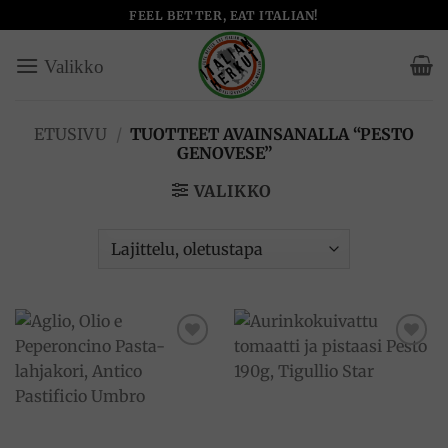
Skip
FEEL BETTER, EAT ITALIAN!
to
content
ETUSIVU
/
TUOTTEET AVAINSANALLA “PESTO
GENOVESE”
VALIKKO
Add to
Add to
wishlist
wishlist