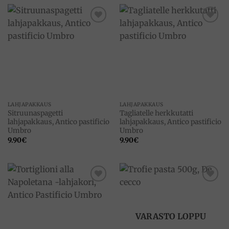
Add to
Add to
wishlist
wishlist
LAHJAPAKKAUS
LAHJAPAKKAUS
Sitruunaspagetti
Tagliatelle herkkutatti
lahjapakkaus, Antico pastificio
lahjapakkaus, Antico pastificio
Umbro
Umbro
9.90
€
9.90
€
Add to
Add to
wishlist
wishlist
VARASTO LOPPU