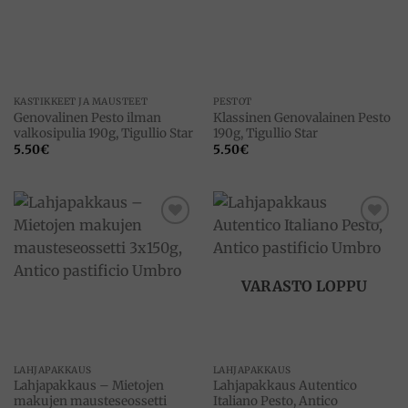
KASTIKKEET JA MAUSTEET
PESTOT
Genovalinen Pesto ilman
Klassinen Genovalainen Pesto
valkosipulia 190g, Tigullio Star
190g, Tigullio Star
5.50
€
5.50
€
Add to
Add to
wishlist
wishlist
VARASTO LOPPU
LAHJAPAKKAUS
LAHJAPAKKAUS
Lahjapakkaus – Mietojen
Lahjapakkaus Autentico
makujen mausteseossetti
Italiano Pesto, Antico