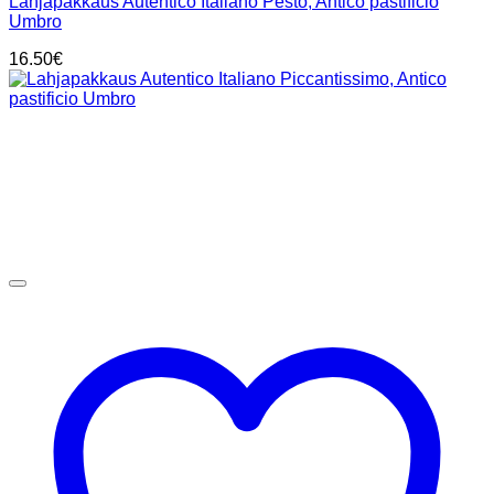
Lahjapakkaus Autentico Italiano Pesto, Antico pastificio
Umbro
16.50
€