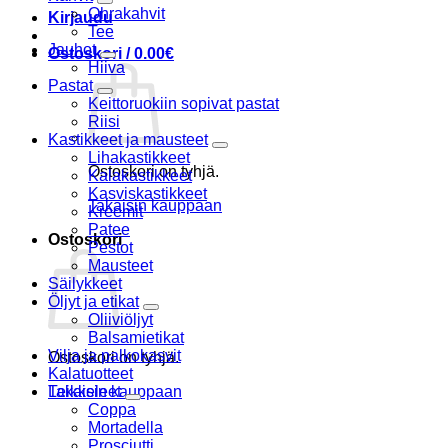
Ohrakahvit
Kirjaudu
Tee
Jauhot
Ostoskori /
0.00
€
Hiiva
Pastat
Keittoruokiin sopivat pastat
Riisi
Kastikkeet ja mausteet
Lihakastikkeet
Ostoskori on tyhjä.
Kalakastikkeet
Kasviskastikkeet
Takaisin kauppaan
Kreemit
Patee
Ostoskori
Pestot
Mausteet
Säilykkeet
Öljyt ja etikat
Oliiviöljyt
Balsamietikat
Vilja ja palkokasvit
Ostoskori on tyhjä.
Kalatuotteet
Takaisin kauppaan
Leikkeleet
Coppa
Mortadella
Prosciutti