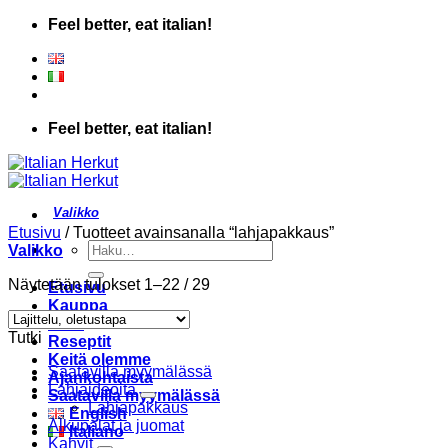
Skip
Feel better, eat italian!
to
content
Feel better, eat italian!
Etusivu
/
Tuotteet avainsanalla “lahjapakkaus”
Etsi:
Valikko
Näytetään tulokset 1–22 / 29
Etusivu
Kauppa
Liike
Tutki
Reseptit
Keitä olemme
Saatavilla myymälässä
Ajankohtaista
Lahjaideoita
Saatavilla myymälässä
Lahjapakkaus
English
Alkupalat ja juomat
Italiano
Kahvit