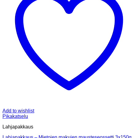
Add to wishlist
Pikakatselu
Lahjapakkaus
Lahjapakkaus – Mietojen makujen mausteseossetti 3x150g,