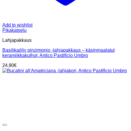
Add to wishlist
Pikakatselu
Lahjapakkaus
Basilikaöljy pinzimonio -lahjapakkaus – käsinmaalatut
keramiikkakulhot, Antico Pastificio Umbro
24.90
€