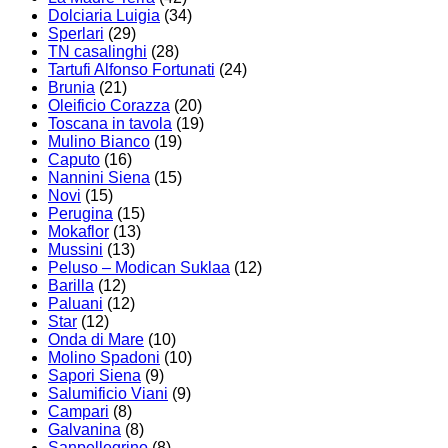
Dolciaria Luigia
(34)
Sperlari
(29)
TN casalinghi
(28)
Tartufi Alfonso Fortunati
(24)
Brunia
(21)
Oleificio Corazza
(20)
Toscana in tavola
(19)
Mulino Bianco
(19)
Caputo
(16)
Nannini Siena
(15)
Novi
(15)
Perugina
(15)
Mokaflor
(13)
Mussini
(13)
Peluso – Modican Suklaa
(12)
Barilla
(12)
Paluani
(12)
Star
(12)
Onda di Mare
(10)
Molino Spadoni
(10)
Sapori Siena
(9)
Salumificio Viani
(9)
Campari
(8)
Galvanina
(8)
Sanpellegrino
(8)