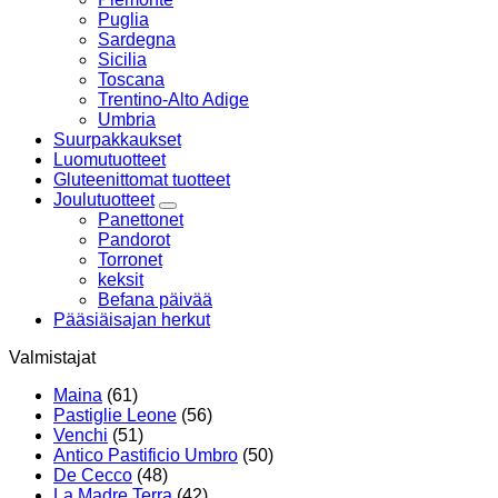
Puglia
Sardegna
Sicilia
Toscana
Trentino-Alto Adige
Umbria
Suurpakkaukset
Luomutuotteet
Gluteenittomat tuotteet
Joulutuotteet
Panettonet
Pandorot
Torronet
keksit
Befana päivää
Pääsiäisajan herkut
Valmistajat
Maina
(61)
Pastiglie Leone
(56)
Venchi
(51)
Antico Pastificio Umbro
(50)
De Cecco
(48)
La Madre Terra
(42)