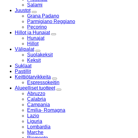
Salami
Juustot
Grana Padano
Parmigiano Reggiano
Pecorino
Hillot ja Hunajat
Hunajat
Hillot
Välipalat
Suolakeksit
Keksit
Suklaat
Pastillit
Keittiötarvikkeita
Espressokeitin
Alueelliset tuotteet
Abruzzo
Calabria
Campania
Emilia- Romagna
Lazio
Liguria
Lombardia
Marche
Piemonte