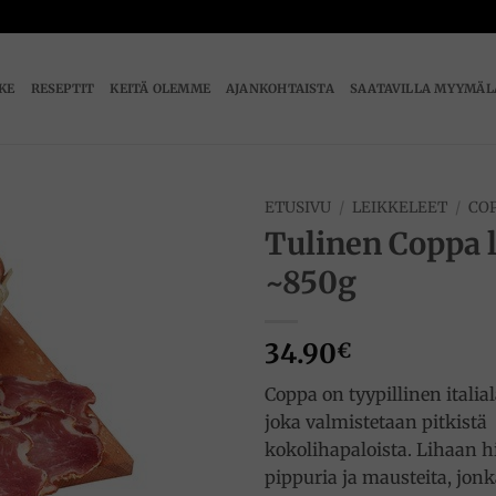
IKE
RESEPTIT
KEITÄ OLEMME
AJANKOHTAISTA
SAATAVILLA MYYMÄL
ETUSIVU
/
LEIKKELEET
/
CO
Tulinen Coppa 
Add to
~850g
wishlist
34.90
€
Coppa on tyypillinen italial
joka valmistetaan pitkistä
kokolihapaloista. Lihaan h
pippuria ja mausteita, jonk