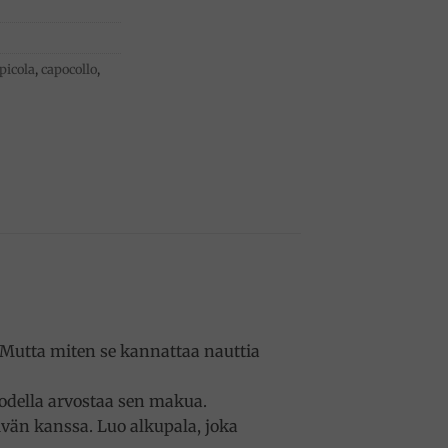
picola
,
capocollo
,
 Mutta miten se kannattaa nauttia
 todella arvostaa sen makua.
eivän kanssa. Luo alkupala, joka