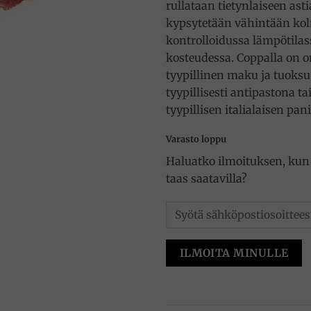
rullataan tietynlaiseen ast
kypsytetään vähintään ko
kontrolloidussa lämpötilas
kosteudessa. Coppalla on 
tyypillinen maku ja tuoksu
tyypillisesti antipastona t
tyypillisen italialaisen pan
Varasto loppu
Haluatko ilmoituksen, kun 
taas saatavilla?
ILMOITA MINULLE