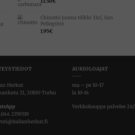
13.50
€
Chinotto juoma tölkki 33cl, San
Pellegrino
ut
1.95
€
TEYSTIEDOT
AUKIOLOAJAT
ian Herkut
ma – pe 10-17
nankatu 21, 20100 Turku
la 10-14
tsApp
Verkkokauppa palvelee 24/
.
044 2359519
nti@italianherkut.fi