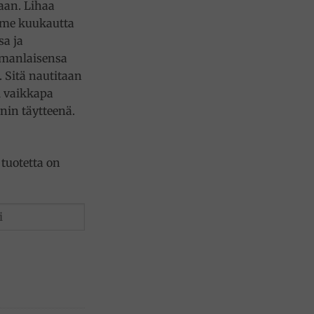
iaan. Lihaa
lme kuukautta
sa ja
omanlaisensa
. Sitä nautitaan
ai vaikkapa
inin täytteenä.
tuotetta on