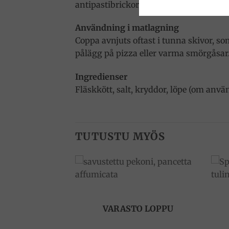
antipastibrickor och i delikatesssortim
Användning i matlagning
Coppa avnjuts oftast i tunna skivor, so
pålägg på pizza eller varma smörgåsar
Ingredienser
Fläskkött, salt, kryddor, löpe (om använ
TUTUSTU MYÖS
Add to
Add to
wishlist
wishlist
VARASTO LOPPU