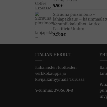
5.50
€
Sitruuna pinzimonio -
lahjapakkaus – käsinmaalat
keramiikkakulhot, Antico
Pastificio Umbro
24.90
€
ITALIAN HERKUT
YH
Italialaisten tuotteiden
Ital
verkkokauppa ja
Lin
kivijalkamyymälä Turussa
Wha
Y-tunnus: 2706601-8
puh
myy