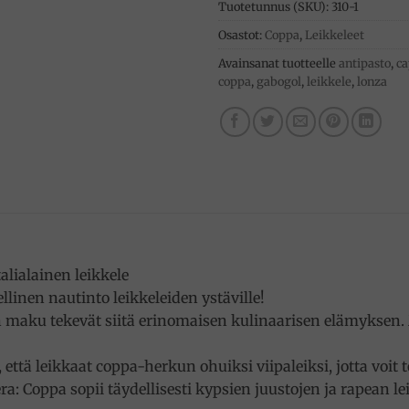
Tuotetunnus (SKU):
310-1
Osastot:
Coppa
,
Leikkeleet
Avainsanat tuotteelle
antipasto
,
ca
coppa
,
gabogol
,
leikkele
,
lonza
alialainen leikkele
llinen nautinto leikkeleiden ystäville!
en maku tekevät siitä erinomaisen kulinaarisen elämyksen.
 että leikkaat coppa-herkun ohuiksi viipaleiksi, jotta voit
ra: Coppa sopii täydellisesti kypsien juustojen ja rapean l