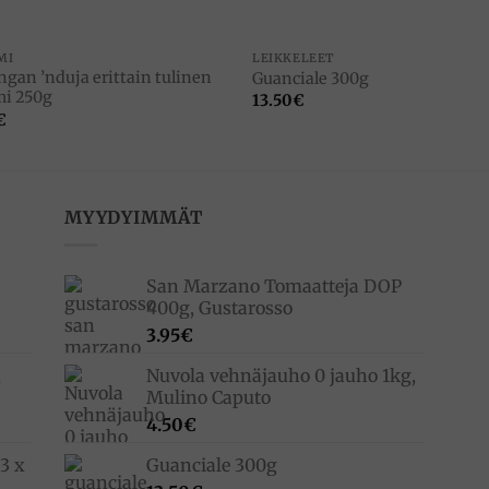
MI
LEIKKELEET
ngan ’nduja erittain tulinen
Guanciale 300g
mi 250g
13.50
€
€
MYYDYIMMÄT
San Marzano Tomaatteja DOP
400g, Gustarosso
3.95
€
,
Nuvola vehnäjauho 0 jauho 1kg,
Mulino Caputo
4.50
€
3 x
Guanciale 300g