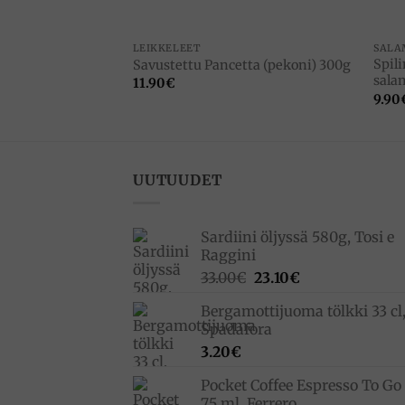
LEIKKELEET
SALA
230g, Salumificio
Spili
Savustettu Pancetta (pekoni) 300g
sala
11.90
€
9.90
UUTUUDET
Sardiini öljyssä 580g, Tosi e
Raggini
Alkuperäinen
Nykyinen
33.00
€
23.10
€
hinta
hinta
Bergamottijuoma tölkki 33 cl
oli:
on:
Spadafora
33.00€.
23.10€.
3.20
€
Pocket Coffee Espresso To Go 
75 ml, Ferrero