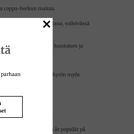
staa coppa-herkun makua.
 Olipa se sitten alkupalana, voileivässä
romikkaasta maustaan. Juustoisen ja
tä
a parhaan
 juustolautasta. Se sopii hyvin myös
n
set
aromatiska karaktär. Den är populär på