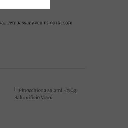
icka. Den passar även utmärkt som
to
Add to
ist
wishlist