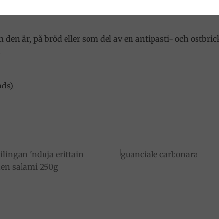
ent.
m den är, på bröd eller som del av en antipasti- och ostbr
.
ds).
Add to
Add 
wishlist
wishl