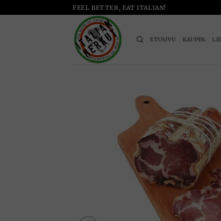
Skip
FEEL BETTER, EAT ITALIAN!
to
content
ETUSIVU
KAUPPA
LI