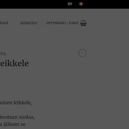
ÄSSÄ
KIRJAUDU
OSTOSKORI /
0.00
€
PPA
leikkele
ainen leikkele,
ierotaan suolaa,
a jälkeen se