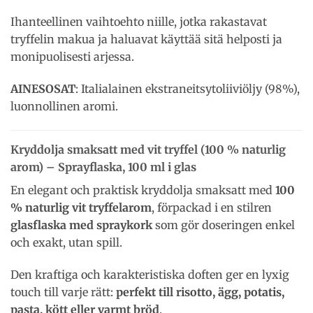
Ihanteellinen vaihtoehto niille, jotka rakastavat
tryffelin makua ja haluavat käyttää sitä helposti ja
monipuolisesti arjessa.
AINESOSAT
: Italialainen ekstraneitsytoliiviöljy (98%),
luonnollinen aromi.
Kryddolja smaksatt med vit tryffel (100 % naturlig
arom) – Sprayflaska, 100 ml i glas
En elegant och praktisk kryddolja smaksatt med
100
% naturlig vit tryffelarom
, förpackad i en stilren
glasflaska med spraykork
som gör doseringen enkel
och exakt, utan spill.
Den kraftiga och karakteristiska doften ger en lyxig
touch till varje rätt:
perfekt till risotto, ägg, potatis,
pasta, kött eller varmt bröd
.