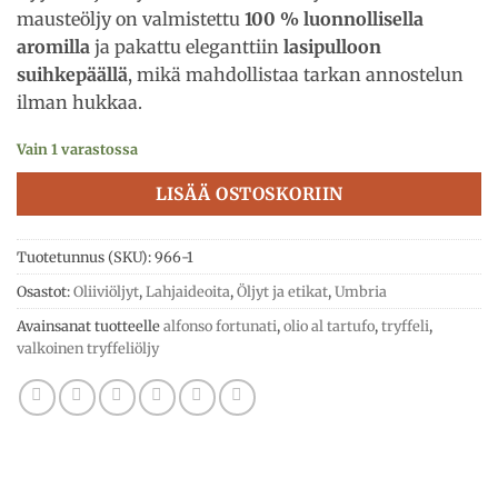
mausteöljy on valmistettu
100 % luonnollisella
aromilla
ja pakattu eleganttiin
lasipulloon
suihkepäällä
, mikä mahdollistaa tarkan annostelun
ilman hukkaa.
Vain 1 varastossa
LISÄÄ OSTOSKORIIN
Tuotetunnus (SKU):
966-1
Osastot:
Oliiviöljyt
,
Lahjaideoita
,
Öljyt ja etikat
,
Umbria
Avainsanat tuotteelle
alfonso fortunati
,
olio al tartufo
,
tryffeli
,
valkoinen tryffeliöljy