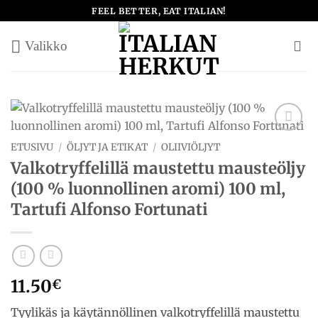
Skip
FEEL BETTER, EAT ITALIAN!
to
content
Add to
ETUSIVU
/
ÖLJYT JA ETIKAT
/
OLIIVIÖLJYT
wishlist
Valkotryffelillä maustettu mausteöljy
(100 % luonnollinen aromi) 100 ml,
Tartufi Alfonso Fortunati
11.50
€
Tyylikäs ja käytännöllinen valkotryffelillä maustettu