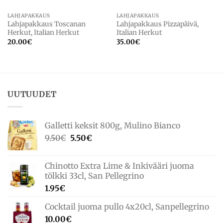
LAHJAPAKKAUS
LAHJAPAKKAUS
Lahjapakkaus Toscanan
Lahjapakkaus Pizzapäivä,
Herkut, Italian Herkut
Italian Herkut
20.00
€
35.00
€
UUTUUDET
Galletti keksit 800g, Mulino Bianco
Alkuperäinen
Nykyinen
9.50
€
5.50
€
hinta
hinta
oli:
on:
Chinotto Extra Lime & Inkivääri juoma
9.50€.
5.50€.
tölkki 33cl, San Pellegrino
1.95
€
Cocktail juoma pullo 4x20cl, Sanpellegrino
10.00
€