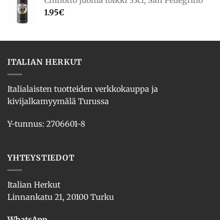
Chinotto juoma tölkki 33cl, San Pellegrino
1.95
€
ITALIAN HERKUT
Italialaisten tuotteiden verkkokauppa ja
kivijalkamyymälä Turussa
Y-tunnus: 2706601-8
YHTEYSTIEDOT
Italian Herkut
Linnankatu 21, 20100 Turku
WhatsApp