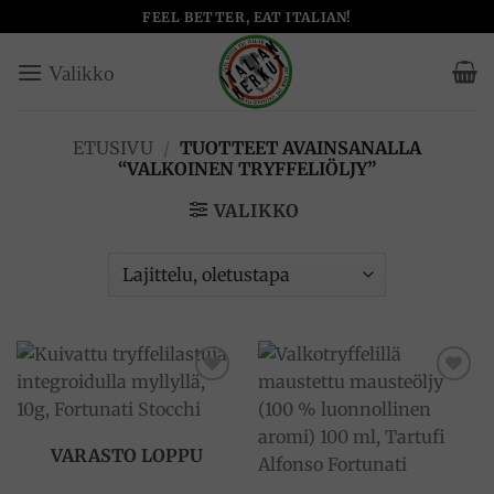
Skip
FEEL BETTER, EAT ITALIAN!
to
content
ETUSIVU
/
TUOTTEET AVAINSANALLA
“VALKOINEN TRYFFELIÖLJY”
VALIKKO
Add to
Add to
wishlist
wishlist
VARASTO LOPPU