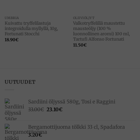
UMBRIA
OLIIVIÖLJYT
Kuivattu tryffelilastuja
Valkotryffelillä maustettu
integroidulla myllyllä, 10g,
mausteöljy (100 %
Fortunati Stocchi
luonnollinen aromi) 100 ml,
Tartufi Alfonso Fortunati
18.90
€
11.50
€
UUTUUDET
Sardiini öljyssä 580g, Tosi e Raggini
Alkuperäinen
Nykyinen
33.00
€
23.10
€
hinta
hinta
oli:
on:
Bergamottijuoma tölkki 33 cl, Spadafora
33.00€.
23.10€.
3.20
€