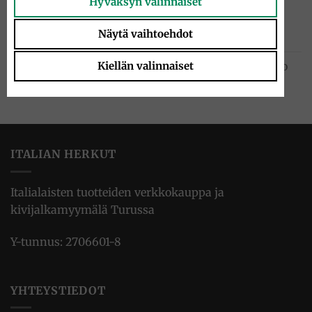
Hyväksyn valinnaiset
Guanciale 300g
13.50
€
Näytä vaihtoehdot
Kiellän valinnaiset
Chinotto juoma tölkki 33cl, San Pellegrino
1.95
€
ITALIAN HERKUT
Italialaisten tuotteiden verkkokauppa ja
kivijalkamyymälä Turussa
Y-tunnus: 2706601-8
YHTEYSTIEDOT