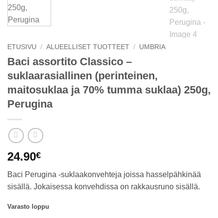
ETUSIVU
/
ALUEELLISET TUOTTEET
/
UMBRIA
Baci assortito Classico –
suklaarasiallinen (perinteinen,
maitosuklaa ja 70% tumma suklaa) 250g,
Perugina
24.90
€
Baci Perugina -suklaakonvehteja joissa hasselpähkinää
sisällä. Jokaisessa konvehdissa on rakkausruno sisällä.
Varasto loppu