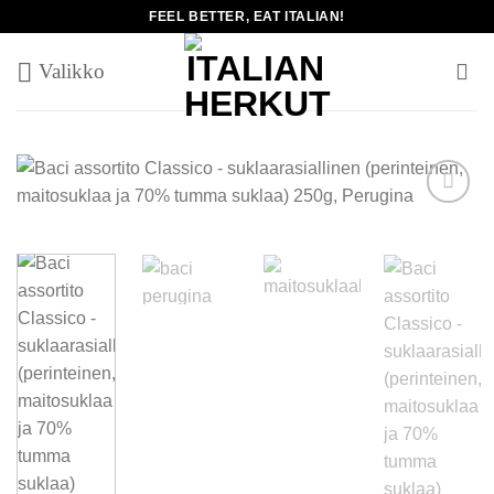
Skip
FEEL BETTER, EAT ITALIAN!
to
content
Add to
wishlist