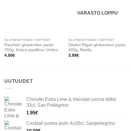
wishlist
wishlist
VARASTO LOPPU
GLUTEENITTOMAT TUOTTEET
GLUTEENITTOMAT TUOTTEET
Paccheri gluteeniton pasta
Ditalini Rigati gluteeniton pasta
250g, Antico pastificio Umbro
400g, Barilla
4.50
€
3.99
€
UUTUUDET
Chinotto Extra Lime & Inkivääri juoma tölkki
33cl, San Pellegrino
1.95
€
Cocktail juoma pullo 4x20cl, Sanpellegrino
10.00
€