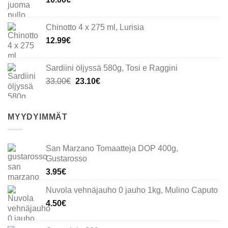
Chinotto 4 x 275 ml, Lurisia
12.99
€
Sardiini öljyssä 580g, Tosi e Raggini
Alkuperäinen
Nykyinen
33.00
€
23.10
€
hinta
hinta
oli:
on:
33.00€.
23.10€.
MYYDYIMMÄT
San Marzano Tomaatteja DOP 400g,
Gustarosso
3.95
€
Nuvola vehnäjauho 0 jauho 1kg, Mulino Caputo
4.50
€