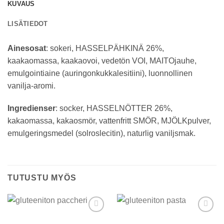
KUVAUS
LISÄTIEDOT
Ainesosat
: sokeri, HASSELPÄHKINÄ 26%,
kaakaomassa, kaakaovoi, vedetön VOI, MAITOjauhe,
emulgointiaine (auringonkukkalesitiini), luonnollinen
vanilja-aromi.
Ingredienser
: socker, HASSELNÖTTER 26%,
kakaomassa, kakaosmör, vattenfritt SMÖR, MJÖLKpulver,
emulgeringsmedel (solroslecitin), naturlig vaniljsmak.
TUTUSTU MYÖS
Add to
Add to