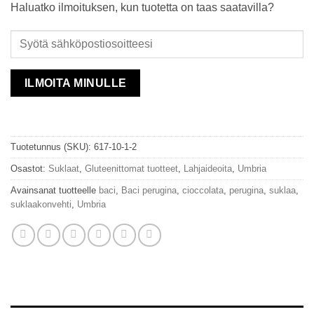
Haluatko ilmoituksen, kun tuotetta on taas saatavilla?
ILMOITA MINULLE
Tuotetunnus (SKU):
617-10-1-2
Osastot:
Suklaat
,
Gluteenittomat tuotteet
,
Lahjaideoita
,
Umbria
Avainsanat tuotteelle
baci
,
Baci perugina
,
cioccolata
,
perugina
,
suklaa
,
suklaakonvehti
,
Umbria