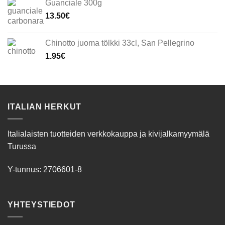
Guanciale 300g
13.50
€
Chinotto juoma tölkki 33cl, San Pellegrino
1.95
€
ITALIAN HERKUT
Italialaisten tuotteiden verkkokauppa ja kivijalkamyymälä
Turussa
Y-tunnus: 2706601-8
YHTEYSTIEDOT