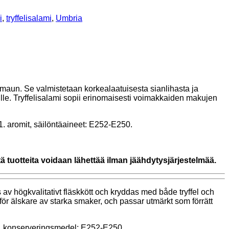
i
,
tryffelisalami
,
Umbria
sen maun. Se valmistetaan korkealaatuisesta sianlihasta ja
lle. Tryffelisalami sopii erinomaisesti voimakkaiden makujen
01. aromit, säilöntäaineet: E252-E250.
 tuotteita voidaan lähettää ilman jäähdytysjärjestelmää.
as av högkvalitativt fläskkött och kryddas med både tryffel och
 för älskare av starka smaker, och passar utmärkt som förrätt
mer, konserveringsmedel: E252-E250.