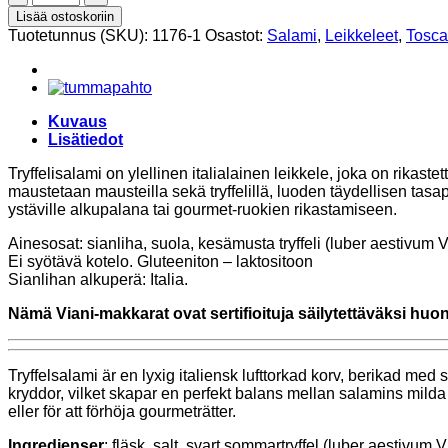
salami
Lisää ostoskoriin
~230g,
Tuotetunnus (SKU):
1176-1
Osastot:
Salami
,
Leikkeleet
,
Tosc
Salumificio
Viani
määrä
Kuvaus
Lisätiedot
Tryffelisalami on ylellinen italialainen leikkele, joka on rikast
maustetaan mausteilla sekä tryffelillä, luoden täydellisen ta
ystäville alkupalana tai gourmet-ruokien rikastamiseen.
Ainesosat: sianliha, suola, kesämusta tryffeli (luber aestivum 
Ei syötävä kotelo. Gluteeniton – laktositoon
Sianlihan alkuperä: Italia.
Nämä Viani-makkarat ovat sertifioituja säilytettäväksi hu
Tryffelsalami är en lyxig italiensk lufttorkad korv, berikad med 
kryddor, vilket skapar en perfekt balans mellan salamins milda 
eller för att förhöja gourmeträtter.
Ingredienser
: fläsk, salt, svart sommartryffel (luber aestivu