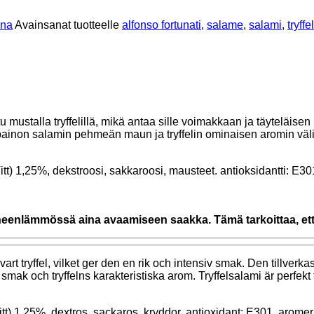
ana
Avainsanat tuotteelle
alfonso fortunati
,
salame
,
salami
,
tryffel
ettu mustalla tryffelillä, mikä antaa sille voimakkaan ja täyteläi
sapainon salamin pehmeän maun ja tryffelin ominaisen aromin väli
Vitt) 1,25%, dekstroosi, sakkaroosi, mausteet. antioksidantti: E3
oneenlämmössä aina avaamiseen saakka. Tämä tarkoittaa, että
svart tryffel, vilket ger den en rik och intensiv smak. Den tillverk
smak och tryffelns karakteristiska arom. Tryffelsalami är perfekt
m Vitt) 1,25%, dextros, sackaros, kryddor. antioxidant: E301. aro