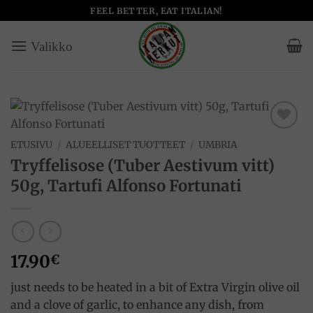
Skip
FEEL BETTER, EAT ITALIAN!
to
content
Add to
ETUSIVU
/
ALUEELLISET TUOTTEET
/
UMBRIA
wishlist
Tryffelisose (Tuber Aestivum vitt)
50g, Tartufi Alfonso Fortunati
17.90
€
just needs to be heated in a bit of Extra Virgin olive oil
and a clove of garlic, to enhance any dish, from