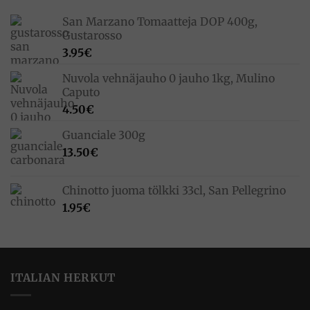
San Marzano Tomaatteja DOP 400g,
Gustarosso
3.95
€
Nuvola vehnäjauho 0 jauho 1kg, Mulino
Caputo
4.50
€
Guanciale 300g
13.50
€
Chinotto juoma tölkki 33cl, San Pellegrino
1.95
€
ITALIAN HERKUT