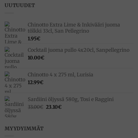
UUTUUDET
Chinotto Extra Lime & Inkivääri juoma
tölkki 33cl, San Pellegrino
1.95
€
Cocktail juoma pullo 4x20cl, Sanpellegrino
10.00
€
Chinotto 4 x 275 ml, Lurisia
12.99
€
Sardiini öljyssä 580g, Tosi e Raggini
Alkuperäinen
Nykyinen
33.00
€
23.10
€
hinta
hinta
oli:
on:
33.00€.
23.10€.
MYYDYIMMÄT