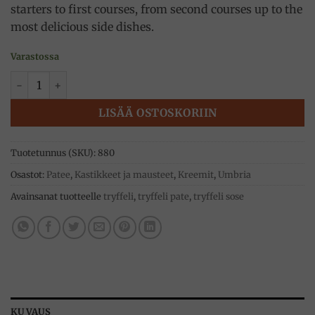
starters to first courses, from second courses up to the
most delicious side dishes.
Varastossa
Tryffelisose (Tuber Aestivum vitt) 50g, Tartufi Alfonso Fort
LISÄÄ OSTOSKORIIN
Tuotetunnus (SKU):
880
Osastot:
Patee
,
Kastikkeet ja mausteet
,
Kreemit
,
Umbria
Avainsanat tuotteelle
tryffeli
,
tryffeli pate
,
tryffeli sose
KUVAUS