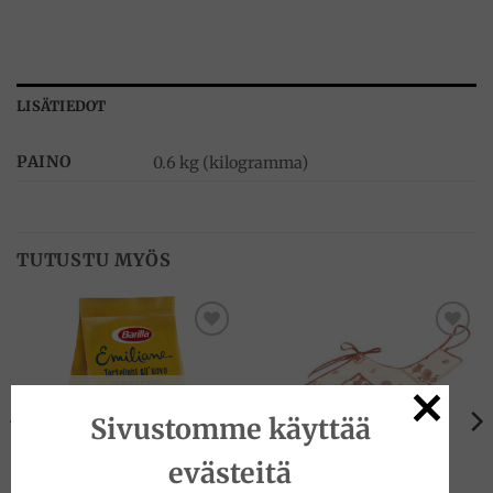
LISÄTIEDOT
PAINO
0.6 kg (kilogramma)
TUTUSTU MYÖS
Add to
Add to
wishlist
wishlist
VARASTO LOPPU
Sivustomme käyttää
evästeitä