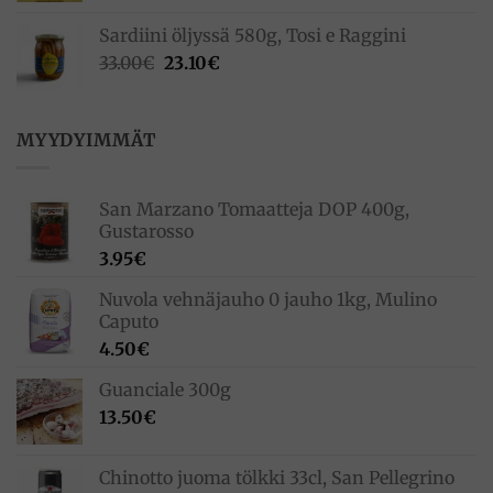
Sardiini öljyssä 580g, Tosi e Raggini
Alkuperäinen
Nykyinen
33.00
€
23.10
€
hinta
hinta
oli:
on:
33.00€.
23.10€.
MYYDYIMMÄT
San Marzano Tomaatteja DOP 400g,
Gustarosso
3.95
€
Nuvola vehnäjauho 0 jauho 1kg, Mulino
Caputo
4.50
€
Guanciale 300g
13.50
€
Chinotto juoma tölkki 33cl, San Pellegrino