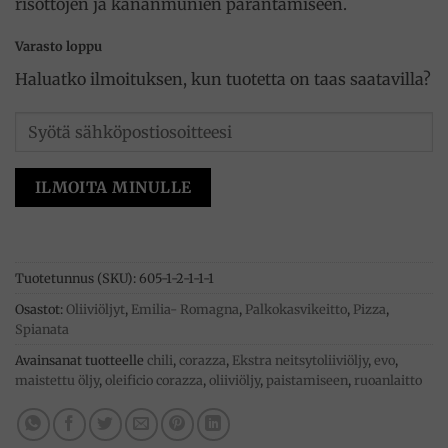
risottojen ja kananmunien parantamiseen.
Varasto loppu
Haluatko ilmoituksen, kun tuotetta on taas saatavilla?
ILMOITA MINULLE
Tuotetunnus (SKU):
605-1-2-1-1-1
Osastot:
Oliiviöljyt
,
Emilia- Romagna
,
Palkokasvikeitto
,
Pizza
,
Spianata
Avainsanat tuotteelle
chili
,
corazza
,
Ekstra neitsytoliiviöljy
,
evo
,
maistettu öljy
,
oleificio corazza
,
oliiviöljy
,
paistamiseen
,
ruoanlaitto