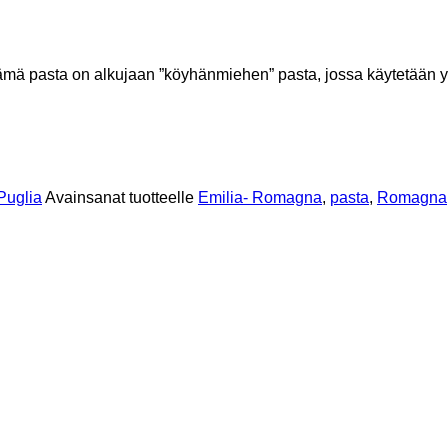
ämä pasta on alkujaan ”köyhänmiehen” pasta, jossa käytetään yk
Puglia
Avainsanat tuotteelle
Emilia- Romagna
,
pasta
,
Romagna