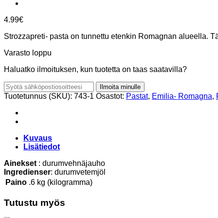
4.99
€
Strozzapreti- pasta on tunnettu etenkin Romagnan alueella. T
Varasto loppu
Haluatko ilmoituksen, kun tuotetta on taas saatavilla?
Ilmoita minulle
Tuotetunnus (SKU):
743-1
Osastot:
Pastat
,
Emilia- Romagna
,
Kuvaus
Lisätiedot
Ainekset
: durumvehnäjauho
Ingredienser
: durumvetemjöl
Paino
.6 kg (kilogramma)
Tutustu myös