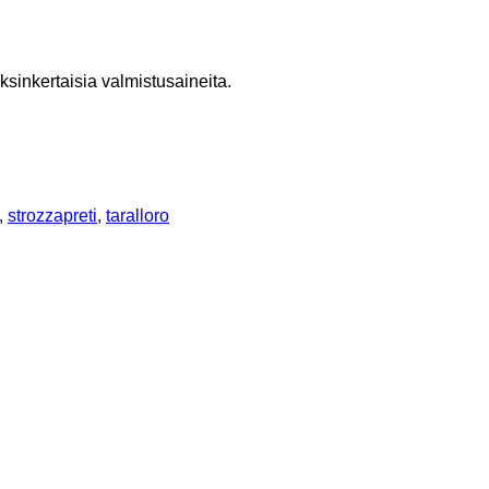
sinkertaisia valmistusaineita.
,
strozzapreti
,
taralloro