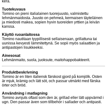
kera.
Tuotekuvaus
Tomino on pieni italialainen tuorejuusto, valmistettu
lehmänmaidosta. Juusto on pehmeä, kermaisen täyteläinen
ja miedosti makea, sopien hyvin tuoreiden yrttien ja leivän
kanssa.
Käyttö ruoanlaitossa
Tomino nautitaan tyypillisesti sellaisenaan, grillattuna tai
uunissa kevyesti lämmitettynä. Se sopii myös salaattien ja
antipastojen lisukkeeksi.
Ainesosat
Lehmänmaito, suola, juoksute, maitohappobakteerit.
Produktbeskrivning
Tomino är en liten italiensk färskost gjord på komjölk. Osten
är mjuk, krämig och lätt söt, och passar utmärkt med färska
örter och bröd.
Användning i matlagning
Tomino avnjuts oftast som den är, grillad eller lätt uppvärmd i
ugn. Den passar även som tillbehör i sallader och antipasti.