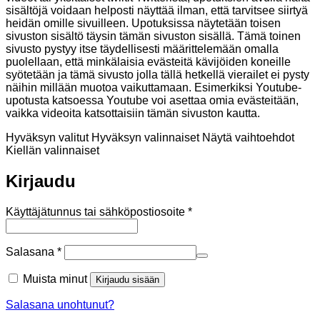
sisältöjä voidaan helposti näyttää ilman, että tarvitsee siirtyä
heidän omille sivuilleen. Upotuksissa näytetään toisen
sivuston sisältö täysin tämän sivuston sisällä. Tämä toinen
sivusto pystyy itse täydellisesti määrittelemään omalla
puolellaan, että minkälaisia evästeitä kävijöiden koneille
syötetään ja tämä sivusto jolla tällä hetkellä vierailet ei pysty
näihin millään muotoa vaikuttamaan. Esimerkiksi Youtube-
upotusta katsoessa Youtube voi asettaa omia evästeitään,
vaikka videoita katsottaisiin tämän sivuston kautta.
Hyväksyn valitut
Hyväksyn valinnaiset
Näytä vaihtoehdot
Kiellän valinnaiset
Kirjaudu
Vaaditaan
Käyttäjätunnus tai sähköpostiosoite
*
Vaaditaan
Salasana
*
Muista minut
Kirjaudu sisään
Salasana unohtunut?