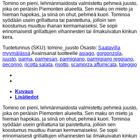
Tomino on pieni, lehmänmaidosta valmistettu pehmeä juusto,
joka on peräisin Piemonten alueelta. Sen maku on mieto ja
hieman hapokas, ja siinä on ohut, pehmeä kuori. Tominoa
syödään usein grillattuna tai paistettuna, jolloin sen
koostumus muuttuu ihanan kermamaiseksi. Se sopii
erinomaisesti grillattujen vihannesten tai ilmakuivatun kinkun
kera.
Tuotetunnus (SKU):
tomino_juusto
Osasto:
Saatavilla
myymälässä
Avainsanat tuotteelle
asiago
,
gorgonzola
,
juusto
,
parma
,
parmesan
,
parmigiano
,
parmigiano reggiano
,
pecorino
,
ricotta salata
,
risotto
,
scamorza affumicata
,
taleggio
Kuvaus
Lisätiedot
Tomino on pieni, lehmänmaidosta valmistettu pehmeä juusto,
joka on peräisin Piemonten alueelta. Sen maku on mieto ja
hieman hapokas, ja siinä on ohut, pehmeä kuori. Tominoa
syödään usein grillattuna tai paistettuna, jolloin sen
koostumus muuttuu ihanan kermamaiseksi. Se sopii
erinomaisesti grillattujen vihannesten tai ilmakuivatun kinkun