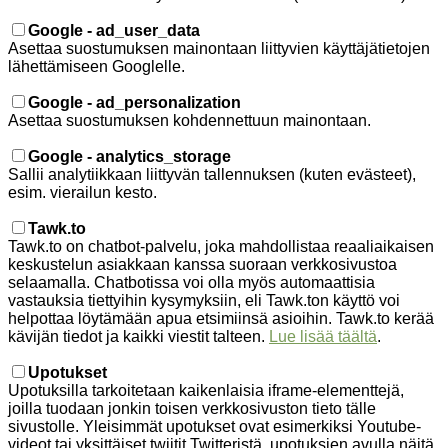
Google - ad_user_data
Asettaa suostumuksen mainontaan liittyvien käyttäjätietojen
lähettämiseen Googlelle.
Google - ad_personalization
Asettaa suostumuksen kohdennettuun mainontaan.
Google - analytics_storage
Sallii analytiikkaan liittyvän tallennuksen (kuten evästeet),
esim. vierailun kesto.
Tawk.to
Tawk.to on chatbot-palvelu, joka mahdollistaa reaaliaikaisen
keskustelun asiakkaan kanssa suoraan verkkosivustoa
selaamalla. Chatbotissa voi olla myös automaattisia
vastauksia tiettyihin kysymyksiin, eli Tawk.ton käyttö voi
helpottaa löytämään apua etsimiinsä asioihin. Tawk.to kerää
kävijän tiedot ja kaikki viestit talteen.
Lue lisää täältä
.
Upotukset
Upotuksilla tarkoitetaan kaikenlaisia iframe-elementtejä,
joilla tuodaan jonkin toisen verkkosivuston tieto tälle
sivustolle. Yleisimmät upotukset ovat esimerkiksi Youtube-
videot tai yksittäiset twiitit Twitteristä, upotuksien avulla näitä