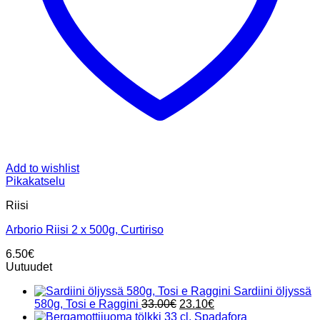
Add to wishlist
Pikakatselu
Riisi
Arborio Riisi 2 x 500g, Curtiriso
6.50
€
Uutuudet
Sardiini öljyssä
Alkuperäinen
Nykyinen
580g, Tosi e Raggini
33.00
€
23.10
€
hinta
hinta