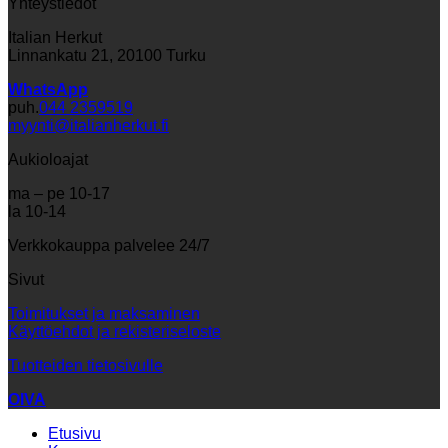
Yhteystiedot
Italian Herkut
Linnankatu 21, 20100 Turku
WhatsApp
puh.
044 2359519
myynti@italianherkut.fi
Aukioloajat
ma – pe 10-17
la 10-14
Verkkokauppa palvelee 24/7
Sivut
Toimitukset ja maksaminen
Käyttöehdot ja rekisteriseloste
Tuotteiden tietosivulle
OIVA
Etusivu