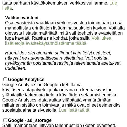
taata parhaan käyttökokemuksen verkkosivuillamme.
Lue
lisää
.
Valitse evästeet
Osa evästeistä vaaditaan verkkosivuston toimintaan ja osa
mahdollistaa erinäisten lisäominaisuuksien käytön. Voit alla
olevasta listasta määrittää, mitä vaihtoehtoisia evästeitä on
lupa käyttää. Rastita ne kohdat, jotka sallit.
Voit lukea
lisätietoja evästekäytännöistämme täältä.
Huom! Jos olet aiemmin sallinnut vain tietyt evästeet,
näkyvät ne automaattisesti rastitettuina. Voit poistaa
hyväksynnän poistamalla rastin ja tallentamalla asetukset
uudelleen.
Google Analytics
Google Analytics on Googlen kehittämä
kävijäseurantapalvelu, jonka ideana on kertoa sivuston
ylläpitäjille tarkempia tietoja kävijöiden selaamistiedoista.
Google Analytics -data auttaa ylläpitäjiä ymmärtämään
millainen sisältö on toimivaa ja mitkä ovat olleet esimerkiksi
suosittuja aiheita sivustolla.
Lue lisää täältä
.
Google - ad_storage
Sallii mainontaan liittyvän tallennustilan (kuten evästeet).