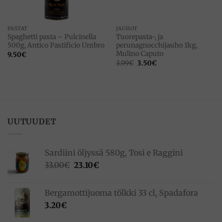
PASTAT
JAUHOT
Spaghetti pasta – Pulcinella
Tuorepasta-, ja
500g, Antico Pastificio Umbro
perunagnocchijauho 1kg,
Mulino Caputo
9.50
€
Alkuperäinen
Nykyinen
3.99
€
3.50
€
hinta
hinta
oli:
on:
3.99€.
3.50€.
UUTUUDET
Sardiini öljyssä 580g, Tosi e Raggini
Alkuperäinen
Nykyinen
33.00
€
23.10
€
hinta
hinta
oli:
on:
Bergamottijuoma tölkki 33 cl, Spadafora
33.00€.
23.10€.
3.20
€